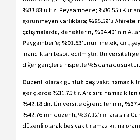
%88.83’ü Hz. Peygamber’e; %86.55’i Kur’an-
görünmeyen varlıklara; %85.59’u Ahirete i
çalışmalarda, deneklerin, %94.40’ının Allah
Peygamber’e; %91.53’ünün melek, cin, şeyt
inandıkları tespit edilmiştir. Üniversiteli 
diğer gençlere nispetle %5 daha düşüktür
Düzenli olarak günlük beş vakit namaz kılm
gençlerde %31.75’tir. Ara sıra namaz kılan 
%42.18’dir. Üniversite öğrencilerinin, %67.
%42.76’nın düzenli, %37.12’nin ara sıra Cu
düzenli olarak beş vakit namaz kılma oranı