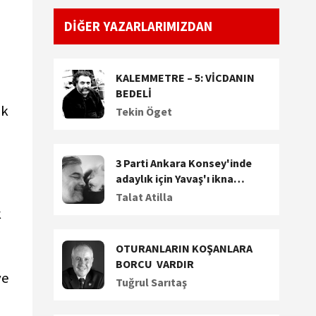
DİĞER YAZARLARIMIZDAN
KALEMMETRE – 5: VİCDANIN
BEDELİ
lk
Tekin Öget
3 Parti Ankara Konsey'inde
adaylık için Yavaş'ı ikna
etmeye çalışıyor. Dalan'a
Talat Atilla
siyasi teklif!
k
OTURANLARIN KOŞANLARA
BORCU VARDIR
ve
Tuğrul Sarıtaş