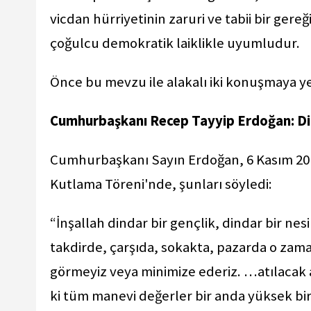
vicdan hürriyetinin zaruri ve tabii bir ger
çoğulcu demokratik laiklikle uyumludur.
Önce bu mevzu ile alakalı iki konuşmaya y
Cumhurbaşkanı Recep Tayyip Erdoğan: Di
Cumhurbaşkanı Sayın Erdoğan, 6 Kasım 2019 
Kutlama Töreni'nde, şunları söyledi:
“İnşallah dindar bir gençlik, dindar bir nes
takdirde, çarşıda, sokakta, pazarda o zaman 
görmeyiz veya minimize ederiz. …atılacak 
ki tüm manevi değerler bir anda yüksek bi