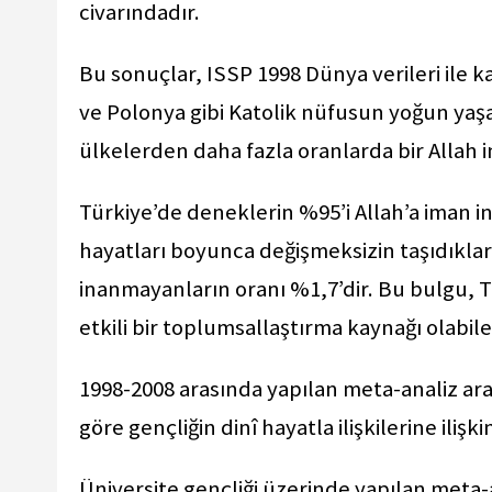
civarındadır.
Bu sonuçlar, ISSP 1998 Dünya verileri ile kar
ve Polonya gibi Katolik nüfusun yoğun yaşa
ülkelerden daha fazla oranlarda bir Allah 
Türkiye’de deneklerin %95’i Allah’a iman in
hayatları boyunca değişmeksizin taşıdıkları
inanmayanların oranı %1,7’dir. Bu bulgu, T
etkili bir toplumsallaştırma kaynağı olabil
1998-2008 arasında yapılan meta-analiz ara
göre gençliğin dinî hayatla ilişkilerine ilişk
Üniversite gençliği üzerinde yapılan meta-a