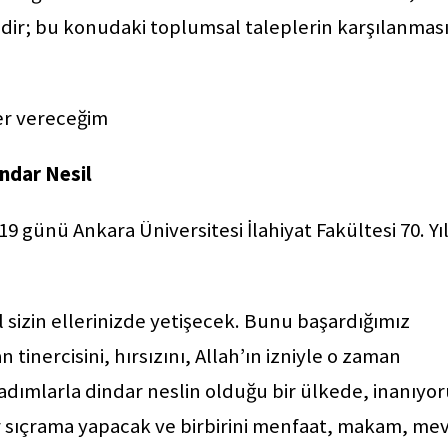
eğidir; bu konudaki toplumsal taleplerin karşılanmas
er vereceğim
ndar Nesil
günü Ankara Üniversitesi İlahiyat Fakültesi 70. Yı
il sizin ellerinizde yetişecek. Bunu başardığımız
tinercisini, hırsızını, Allah’ın izniyle o zaman
adımlarla dindar neslin olduğu bir ülkede, inanıyo
r sıçrama yapacak ve birbirini menfaat, makam, mev