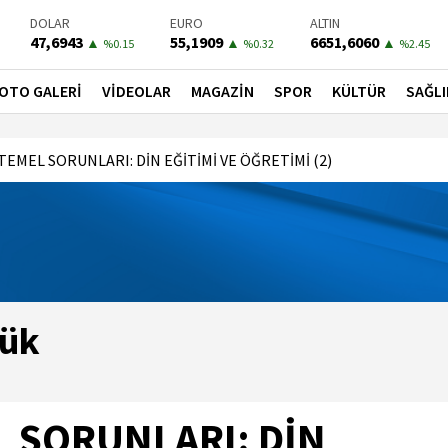
DOLAR
EURO
ALTIN
47,6943
55,1909
6651,6060
▲
▲
▲
%0.15
%0.32
%2.45
BIST-100
PETROL
BONO
13779,39
82,7700
41,3000
▼
▼
▼
OTO GALERİ
VİDEOLAR
MAGAZİN
SPOR
KÜLTÜR
SAĞLI
%-0.14
%-0.01
%-0.55
TEMEL SORUNLARI: DİN EĞİTİMİ VE ÖĞRETİMİ (2)
çük
L SORUNLARI: DİN