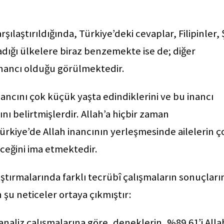
şılaştırıldığında, Türkiye’deki cevaplar, Filipinler, Ş
dığı ülkelere biraz benzemekte ise de; diğer
inancı olduğu görülmektedir.
ancını çok küçük yaşta edindiklerini ve bu inancı
nı belirtmişlerdir. Allah’a hiçbir zaman
ürkiye’de Allah inancının yerleşmesinde ailelerin ç
eceğini ima etmektedir.
ştırmalarında farklı tecrübî çalışmaların sonuçları
in şu neticeler ortaya çıkmıştır:
naliz çalışmalarına göre, deneklerin, %89.61’i Allah