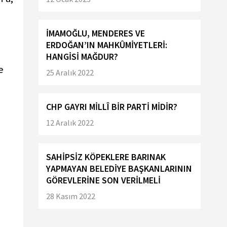
İMAMOĞLU, MENDERES VE
ERDOĞAN’IN MAHKÛMİYETLERİ:
HANGİSİ MAĞDUR?
e
25 Aralık 2022
CHP GAYRI MİLLÎ BİR PARTİ MİDİR?
12 Aralık 2022
SAHİPSİZ KÖPEKLERE BARINAK
YAPMAYAN BELEDİYE BAŞKANLARININ
GÖREVLERİNE SON VERİLMELİ
28 Kasım 2022