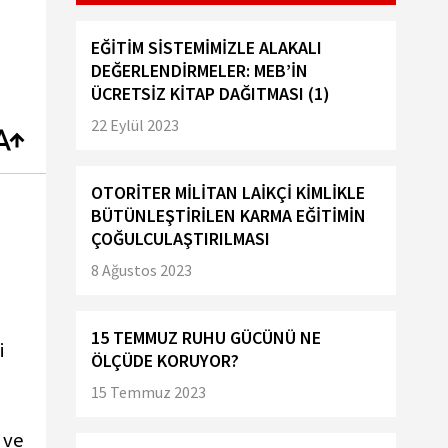
EĞİTİM SİSTEMİMİZLE ALAKALI
DEĞERLENDİRMELER: MEB’İN
ÜCRETSİZ KİTAP DAĞITMASI (1)
22 Eylül 2023
OTORİTER MİLİTAN LAİKÇİ KİMLİKLE
BÜTÜNLEŞTİRİLEN KARMA EĞİTİMİN
ÇOĞULCULAŞTIRILMASI
8 Ağustos 2023
15 TEMMUZ RUHU GÜCÜNÜ NE
i
ÖLÇÜDE KORUYOR?
15 Temmuz 2023
 ve