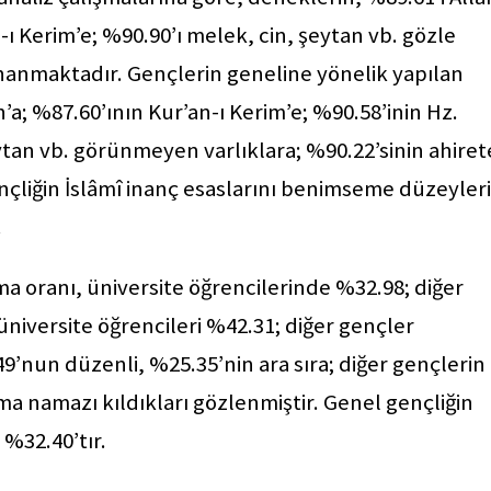
ı Kerim’e; %90.90’ı melek, cin, şeytan vb. gözle
nanmaktadır. Gençlerin geneline yönelik yapılan
’a; %87.60’ının Kur’an-ı Kerim’e; %90.58’inin Hz.
an vb. görünmeyen varlıklara; %90.22’sinin ahiret
gençliğin İslâmî inanç esaslarını benimseme düzeyleri
.
a oranı, üniversite öğrencilerinde %32.98; diğer
üniversite öğrencileri %42.31; diğer gençler
49’nun düzenli, %25.35’nin ara sıra; diğer gençlerin
ma namazı kıldıkları gözlenmiştir. Genel gençliğin
 %32.40’tır.