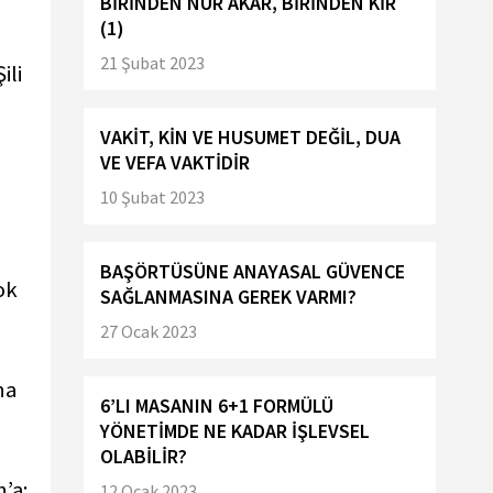
BİRİNDEN NUR AKAR, BİRİNDEN KİR
(1)
21 Şubat 2023
ili
VAKİT, KİN VE HUSUMET DEĞİL, DUA
VE VEFA VAKTİDİR
10 Şubat 2023
BAŞÖRTÜSÜNE ANAYASAL GÜVENCE
ok
SAĞLANMASINA GEREK VARMI?
27 Ocak 2023
na
6’LI MASANIN 6+1 FORMÜLÜ
YÖNETİMDE NE KADAR İŞLEVSEL
OLABİLİR?
’a;
12 Ocak 2023