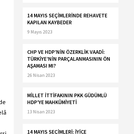
14 MAYIS SEÇİMLERİNDE REHAVETE
KAPILAN KAYBEDER
9 Mayıs 2023
CHP VE HDP’NİN ÖZERKLİK VAADİ:
TÜRKİYE’NİN PARÇALANMASININ ÖN
AŞAMASI MI?
26 Nisan 2023
MİLLET İTTİFAKININ PKK GÜDÜMLÜ
üde
HDP’YE MAHKÛMİYETİ
elâ
13 Nisan 2023
14 MAYIS SEÇİMLERİ: İYİCE
rsi