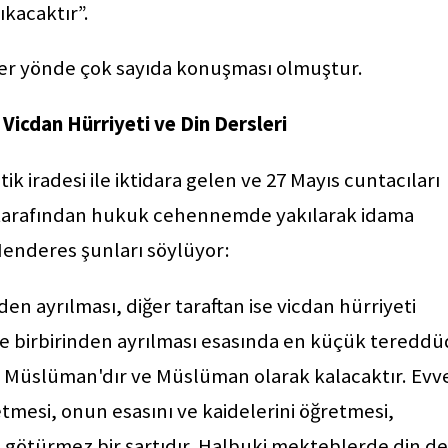
çıkacaktır”.
zer yönde çok sayıda konuşması olmuştur.
icdan Hürriyeti ve Din Dersleri
ik iradesi ile iktidara gelen ve 27 Mayıs cuntacıları
ı tarafından hukuk cehennemde yakılarak idama
nderes şunları söylüyor:
inden ayrılması, diğer taraftan ise vicdan hürriyeti
ette birbirinden ayrılması esasında en küçük teredd
Müslüman'dır ve Müslüman olarak kalacaktır. Evv
etmesi, onun esasını ve kaidelerini öğretmesi,
türmez bir şartıdır. Halbuki mekteblerde din de