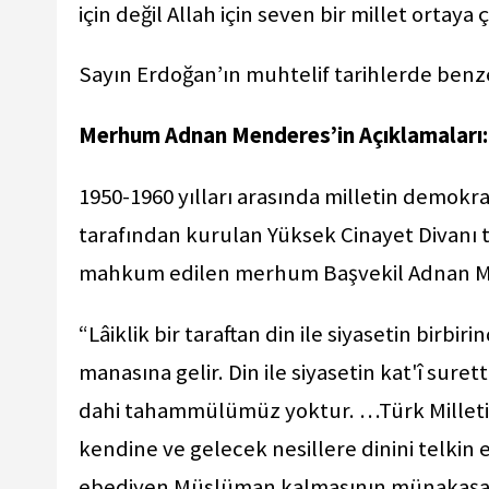
için değil Allah için seven bir millet ortaya 
Sayın Erdoğan’ın muhtelif tarihlerde ben
Merhum Adnan Menderes’in Açıklamaları: V
1950-1960 yılları arasında milletin demokrat
tarafından kurulan Yüksek Cinayet Divan
mahkum edilen merhum Başvekil Adnan Me
“Lâiklik bir taraftan din ile siyasetin birbir
manasına gelir. Din ile siyasetin kat'î sur
dahi tahammülümüz yoktur. …Türk Milleti 
kendine ve gelecek nesillere dinini telkin 
ebediyen Müslüman kalmasının münakaşa gö