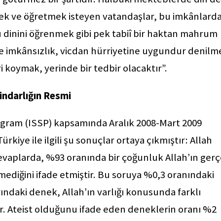
mek ve öğretmek isteyen vatandaşlar, bu imkânlard
dinini öğrenmek gibi pek tabiî bir haktan mahrum
 imkânsızlık, vicdan hürriyetine uygundur denilm
i koymak, yerinde bir tedbir olacaktır”.
indarlığın Resmi
ogram (ISSP) kapsamında Aralık 2008-Mart 2009
rkiye ile ilgili şu sonuçlar ortaya çıkmıştır: Allah
cevaplarda, %93 oranında bir çoğunluk Allah’ın ger
ediğini ifade etmiştir. Bu soruya %0,3 oranındaki
rındaki denek, Allah’ın varlığı konusunda farklı
r. Ateist olduğunu ifade eden deneklerin oranı %2