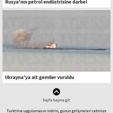
Rusya'nın petrol endüstrisine darbe!
Ukrayna'ya ait gemiler vuruldu
Sayfa başına git
Turktime uygulamasını indirin, günün gelişmeleri cebinize