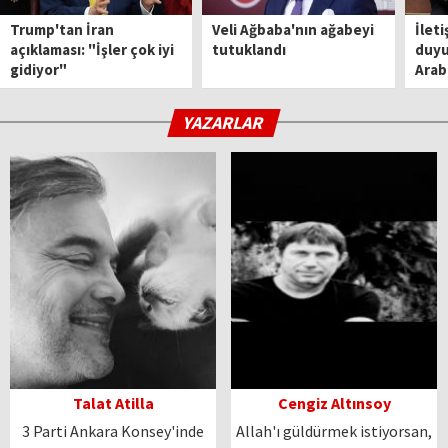
Trump'tan İran
Veli Ağbaba'nın ağabeyi
İleti
açıklaması: "İşler çok iyi
tutuklandı
duyu
gidiyor"
Arabi
YAZARLAR
Talat Atilla
Cengiz Altınsoy
3 Parti Ankara Konsey'inde
Allah'ı güldürmek istiyorsan,