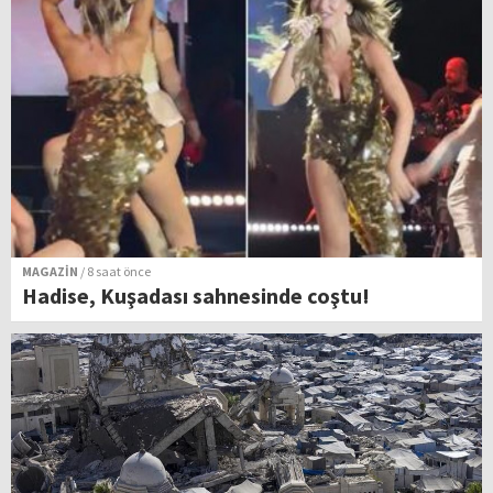
MAGAZİN
/ 8 saat önce
Hadise, Kuşadası sahnesinde coştu!