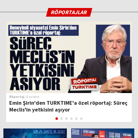
RÖPORTAJLAR
Röportaj
/ 6 ay önce
R
Emin Şirin'den TURKTIME'a özel röportaj: Süreç
T
Meclis'in yetkisini aşıyor
H
k