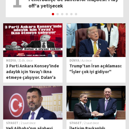
1
off'a yetişecek
MEDYA
/ 31 dk. önce
DÜNYA
/ Az önce
3 Parti Ankara Konsey'inde
Trump'tan İran açıklaması:
adaylık için Yavaş'ı ikna
"İşler çok iyi gidiyor"
etmeye çalışıyor. Dalan'a
siyasi teklif!
SİYASET
/ 2 saat önce
SİYASET
/ 2 saat önce
Veli Ağbaba'nın ağabeyi
İletişim Başkanlığı