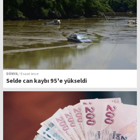
DÜNYA
/ 9 saat önce
Selde can kaybı 95'e yükseldi