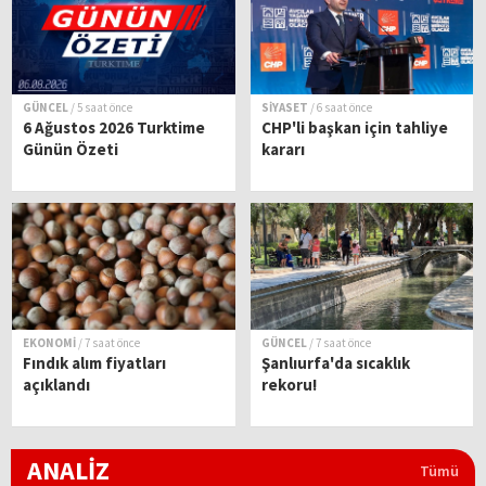
GÜNCEL
/ 5 saat önce
SİYASET
/ 6 saat önce
6 Ağustos 2026 Turktime
CHP'li başkan için tahliye
Günün Özeti
kararı
EKONOMİ
/ 7 saat önce
GÜNCEL
/ 7 saat önce
Fındık alım fiyatları
Şanlıurfa'da sıcaklık
açıklandı
rekoru!
ANALİZ
Tümü