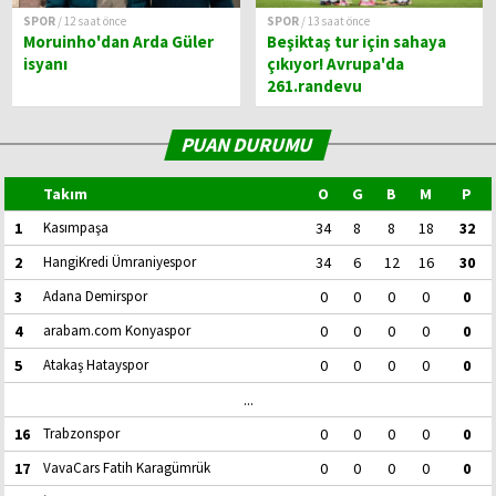
SPOR
/ 12 saat önce
SPOR
/ 13 saat önce
Moruinho'dan Arda Güler
Beşiktaş tur için sahaya
isyanı
çıkıyor! Avrupa'da
261.randevu
PUAN DURUMU
Takım
O
G
B
M
P
1
Kasımpaşa
34
8
8
18
32
2
HangiKredi Ümraniyespor
34
6
12
16
30
3
Adana Demirspor
0
0
0
0
0
4
arabam.com Konyaspor
0
0
0
0
0
5
Atakaş Hatayspor
0
0
0
0
0
...
16
Trabzonspor
0
0
0
0
0
17
VavaCars Fatih Karagümrük
0
0
0
0
0