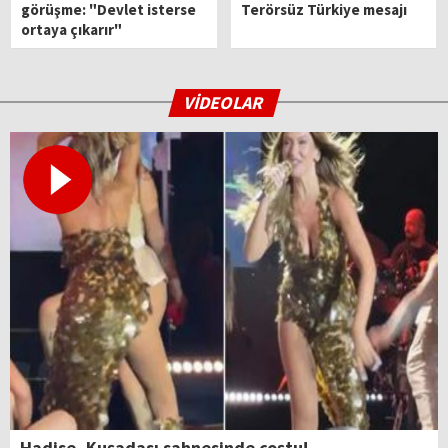
görüşme: "Devlet isterse
Terörsüz Türkiye mesajı
ortaya çıkarır"
VİDEOLAR
Hadise, Kuşadası sahnesinde coştu!