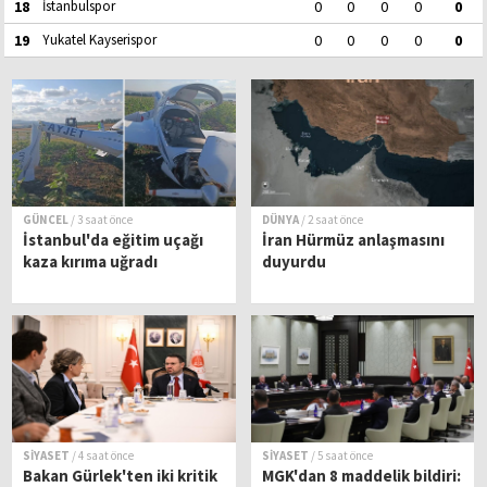
18
İstanbulspor
0
0
0
0
0
19
Yukatel Kayserispor
0
0
0
0
0
GÜNCEL
/ 3 saat önce
DÜNYA
/ 2 saat önce
İstanbul'da eğitim uçağı
İran Hürmüz anlaşmasını
kaza kırıma uğradı
duyurdu
SİYASET
/ 4 saat önce
SİYASET
/ 5 saat önce
Bakan Gürlek'ten iki kritik
MGK'dan 8 maddelik bildiri: