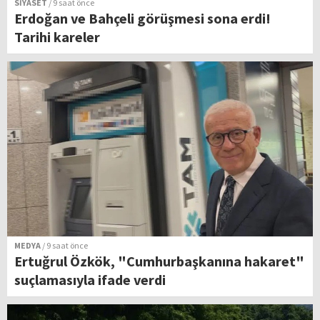
SİYASET
/ 9 saat önce
Erdoğan ve Bahçeli görüşmesi sona erdi!
Tarihi kareler
MEDYA
/ 9 saat önce
Ertuğrul Özkök, "Cumhurbaşkanına hakaret"
suçlamasıyla ifade verdi