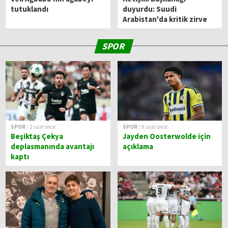
tutuklandı
duyurdu: Suudi
Arabistan'da kritik zirve
SPOR
SPOR
/ 2 saat önce
SPOR
/ 9 saat önce
Beşiktaş Çekya
Jayden Oosterwolde için
deplasmanında avantajı
açıklama
kaptı