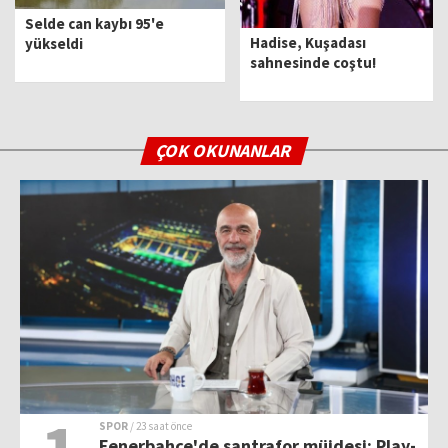
Selde can kaybı 95'e
Hadise, Kuşadası
yükseldi
sahnesinde coştu!
ÇOK OKUNANLAR
SPOR
/ 23 saat önce
Fenerbahçe'de santrafor müjdesi: Play-