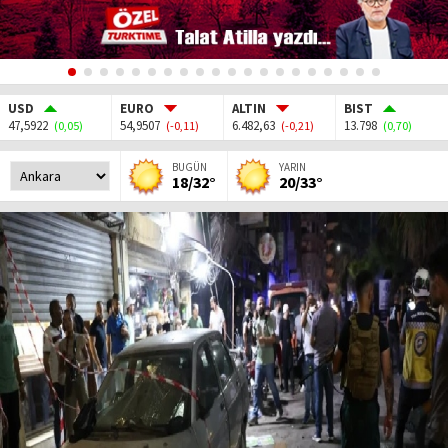
USD
EURO
ALTIN
BIST
47,5922
54,9507
6.482,63
13.798
(0,05)
(-0,11)
(-0,21)
(0,70)
BUGÜN
YARIN
18/32°
20/33°