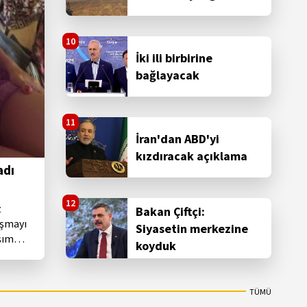
İki ili birbirine
bağlayacak
İran'dan ABD'yi
kızdıracak açıklama
adı
z
Bakan Çiftçi:
aşmayı
Siyasetin merkezine
şım
koyduk
erce
ın
TÜMÜ