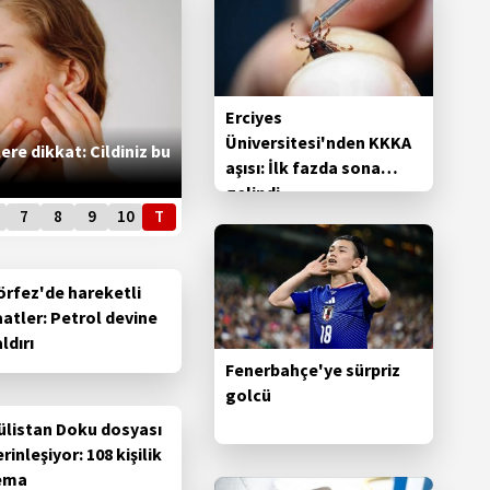
Erciyes
Üniversitesi'nden KKKA
lere dikkat: Cildiniz bu
aşısı: İlk fazda sona
gelindi
7
8
9
10
T
örfez'de hareketli
aatler: Petrol devine
ldırı
Fenerbahçe'ye sürpriz
golcü
ülistan Doku dosyası
rinleşiyor: 108 kişilik
ema