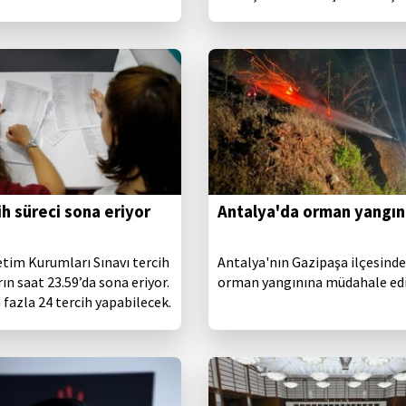
ı yerli ve yabancı turist
performans ortaya koyduğunu
belirterek, "İstatistik, oyun ve 
olarak baktığımızda zaten her
apaçık ortada." dedi.
ih süreci sona eriyor
Antalya'da orman yangın
tim Kurumları Sınavı tercih
Antalya'nın Gazipaşa ilçesinde
ın saat 23.59’da sona eriyor.
orman yangınına müdahale edil
 fazla 24 tercih yapabilecek.