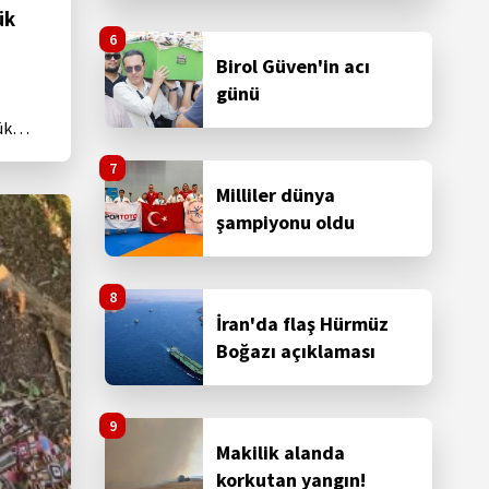
edildi
ük
Birol Güven'in acı
günü
ük
nt
Milliler dünya
şampiyonu oldu
İran'da flaş Hürmüz
Boğazı açıklaması
Makilik alanda
korkutan yangın!