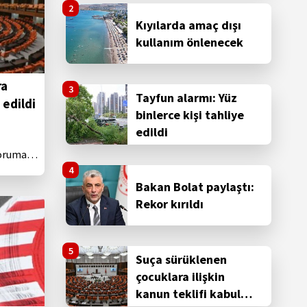
Kıyılarda amaç dışı
kullanım önlenecek
ra
Tayfun alarmı: Yüz
 edildi
binlerce kişi tahliye
edildi
Koruma
işiklik
 kabul
Bakan Bolat paylaştı:
Rekor kırıldı
Suça sürüklenen
çocuklara ilişkin
kanun teklifi kabul