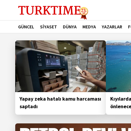
GÜNCEL
SİYASET
DÜNYA
MEDYA
YAZARLAR
F
Turktime - Son Dakika Haberleri
Yapay zeka hatalı kamu harcaması
Kıyılard
saptadı
önlenec