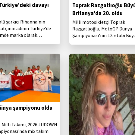
Türkiye'deki davayı
Toprak Razgatlıoğlu Büy
Britanya'da 20. oldu
lü şarkıcı Rihanna'nın
Milli motosikletçi Toprak
natçının adının Türkiye'de
Razgatlıoğlu, MotoGP Dünya
çimde marka olarak
Şampiyonası'nın 12. etabı Büy
ına karşı açtığı davayı
Britanya Grand Prix'sinin spri
yarışında 20. oldu.
 dünya şampiyonu oldu
 Milli Takımı, 2026 JUDOWN
piyonası'nda mix takım