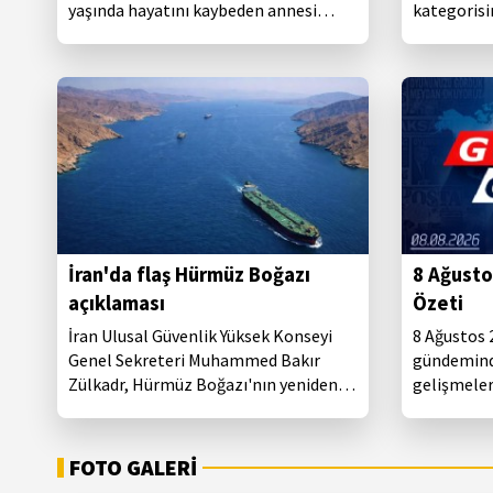
yaşında hayatını kaybeden annesi
kategoris
Aynur Güven, Kocaeli'nin Darıca
şampiyonlu
ilçesinde düzenlenen cenaze töreninin
ardından toprağa verildi.
İran'da flaş Hürmüz Boğazı
8 Ağusto
açıklaması
Özeti
İran Ulusal Güvenlik Yüksek Konseyi
8 Ağustos 
Genel Sekreteri Muhammed Bakır
gündemind
Zülkadr, Hürmüz Boğazı'nın yeniden
gelişmeleri
açılmasının ABD'nin tutumunu
derledik.
değiştirmesine bağlı olduğunu belirtti.
FOTO GALERİ