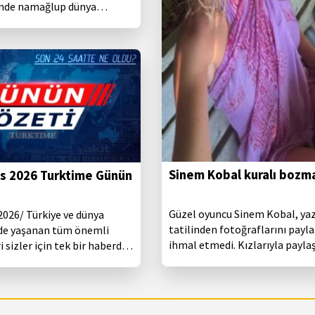
inde namağlup dünya
ğuna ulaştı.
Sinem Kobal kuralı bozm
s 2026 Turktime Günün
Güzel oyuncu Sinem Kobal, ya
2026/ Türkiye ve dünya
tatilinden fotoğraflarını payl
e yaşanan tüm önemli
ihmal etmedi. Kızlarıyla payla
 sizler için tek bir haberde
yapan oyuncu, kısa sürede binl
beğeni alırken, yine çocukların
yüzünü gizlemeyi tercih etti.