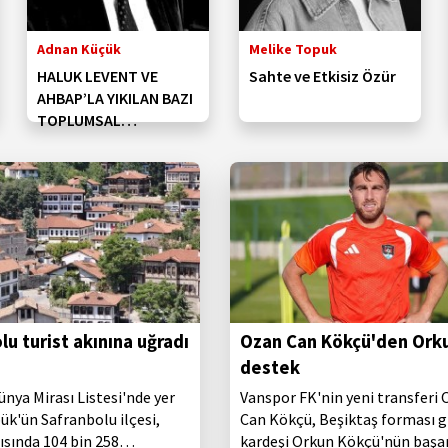
Adnan Küçük
Melike Topuk
HALUK LEVENT VE
Sahte ve Etkisiz Özür
AHBAP’LA YIKILAN BAZI
TOPLUMSAL
DEĞERLERİMİZ (1)
lu turist akınına uğradı
Ozan Can Kökçü'den Ork
destek
ya Mirası Listesi'nde yer
Vanspor FK'nin yeni transferi
ük'ün Safranbolu ilçesi,
Can Kökçü, Beşiktaş forması g
arısında 104 bin 258
kardeşi Orkun Kökçü'nün başarı