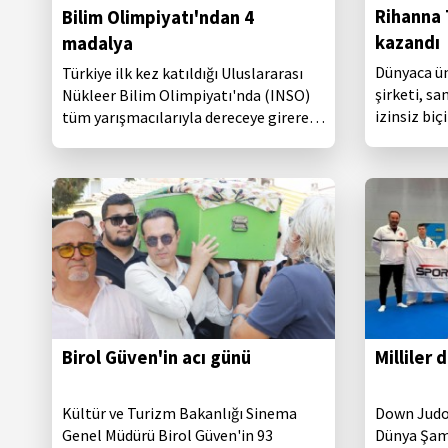
Rihanna 
Bilim Olimpiyatı'ndan 4
kazandı
madalya
Dünyaca ün
Türkiye ilk kez katıldığı Uluslararası
şirketi, sa
Nükleer Bilim Olimpiyatı'nda (INSO)
izinsiz bi
tüm yarışmacılarıyla dereceye girerek
kullanılmas
bir altın ve üç bronz madalya kazandı.
kazandı.
Birol Güven'in acı günü
Milliler
Kültür ve Turizm Bakanlığı Sinema
Down Judo
Genel Müdürü Birol Güven'in 93
Dünya Şam