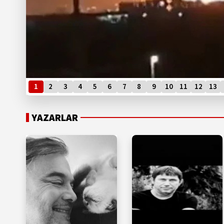
1
2
3
4
5
6
7
8
9
10
11
12
13
YAZARLAR