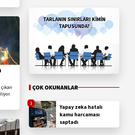
liderlik
 şey
TARLANIN SINIRLARI KİMİN
TAPUSUNDA?
ı
ÇOK OKUNANLAR
 çıkan
iyor.
Yapay zeka hatalı
kamu harcaması
saptadı