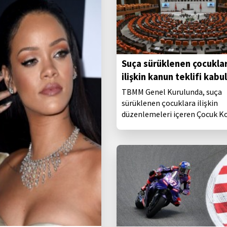
Suça sürüklenen çocukla
ilişkin kanun teklifi kabul
TBMM Genel Kurulunda, suça
sürüklenen çocuklara ilişkin
düzenlemeleri içeren Çocuk 
Kanunu ile Bazı Kanunlarda Değ
Yapılmasına Dair Kanun Teklifi
edilerek yasalaştı.