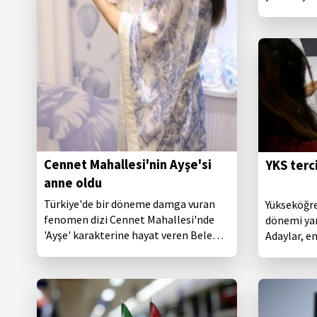
konaklamal
ağırladı.
Cennet Mahallesi'nin Ayşe'si
YKS terc
anne oldu
Türkiye'de bir döneme damga vuran
Yükseköğre
fenomen dizi Cennet Mahallesi'nde
dönemi yar
'Ayşe' karakterine hayat veren Belemir
Adaylar, en
Temizsoy, anne oldu.