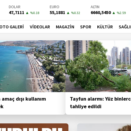
BIST-100
PETROL
BONO
13779,39
81,4900
41,3000
▼
▼
▼
%-0.14
%-1.56
%-0.55
OTO GALERİ
VİDEOLAR
MAGAZİN
SPOR
KÜLTÜR
SAĞLI
 ve Güncel Haberler
a amaç dışı kullanım
Tayfun alarmı: Yüz binlerc
ek
tahliye edildi