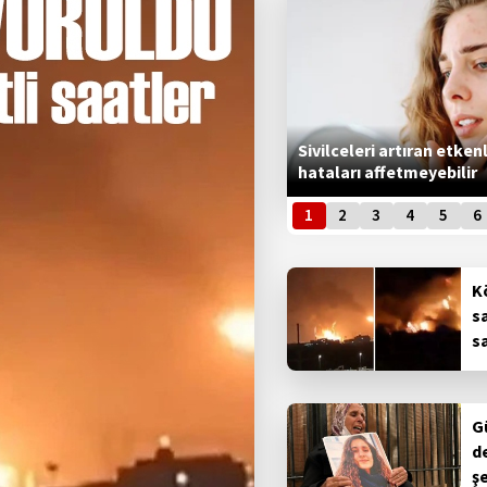
Sivilceleri artıran etken
hataları affetmeyebilir
1
2
3
4
5
6
K
s
sa
G
de
ş