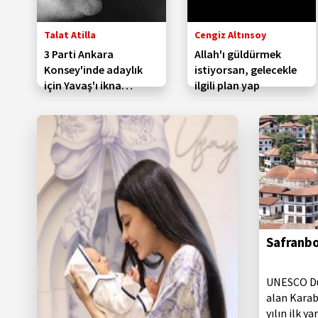
Talat Atilla
Cengiz Altınsoy
3 Parti Ankara
Allah'ı güldürmek
Konsey'inde adaylık
istiyorsan, gelecekle
için Yavaş'ı ikna
ilgili plan yap
etmeye çalışıyor.
Dalan'a siyasi teklif!
Safranbo
UNESCO Dün
alan Karab
yılın ilk y