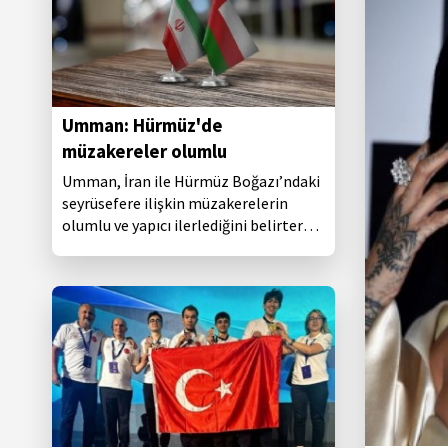
Umman: Hürmüz'de
müzakereler olumlu
Umman, İran ile Hürmüz Boğazı’ndaki
seyrüsefere ilişkin müzakerelerin
olumlu ve yapıcı ilerlediğini belirterek,
tüm tarafların çıkarlarını gözeten
süreci ve kaydedilen ilerlemeyi
etkileyecek eylemlerden kaçınılması
çağrısı yaptı.