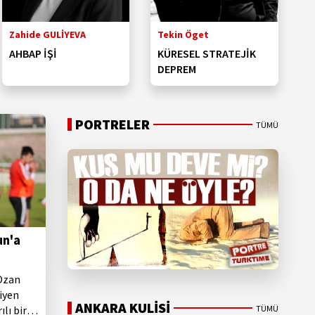
Zahide GULİYEVA
Tekin Öget
T
AHBAP İŞİ
KÜRESEL STRATEJİK
A
DEPREM
W
E
P
Y
PORTRELER
TÜMÜ
Y
K
un'a
 Ozan
iyen
ANKARA KULİSİ
TÜMÜ
lı bir