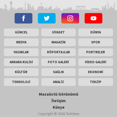
GÜNCEL
SİYASET
DÜNYA
MEDYA
MAGAZİN
SPOR
YAZARLAR
RÖPORTAJLAR
PORTRELER
ANKARA KULİSİ
FOTO GALERİ
VİDEO GALERİ
KÜLTÜR
SAĞLIK
EKONOMİ
TEKNOLOJİ
ANALİZ
TEKZİP
Masaüstü Görünümü
İletişim
Künye
Copyright © 2026 Turktime