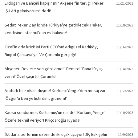
Erdoğan ve Bahçeli kapışır mı? Akşener'in terliği! Peker
11/21/2023
'ŞU AN gelmiyorum!' dedi!
Sedat Peker 2 ay içinde Türkiye'ye getirilecek! Peker,
11/18/2023
kendisine İstanbul'dan ev bakıyor!
Özel'in oda krizi! İyi Parti CEO'su! Adıgüzel Kadıköy,
11/16/2023
Bingöl Çankaya'ya! Ve Çorumlu gerçeği!
Akşener 'Devlete son görevimdi!' Demirel 'Bana10 yaş
11/14/2023
verin!' Özel şaşırttı! Çorumlu!
Atatürk bile olsan düşme! Korkunç Yenge'den mesaj var:
11/12/2023
'Özgür'ü ben yetiştirdim, gitmem!'
Kaosu söndürmek Kurtulmuş'un elinde! 'Korkunç Yenge'
11/10/2023
Özel'e tekmil veriyor! Kılıçdaroğlu rüyada!
İktidar siperlerinin üzerinde iki uçak uçuyor! DP, Eskişehir
11/9/2023