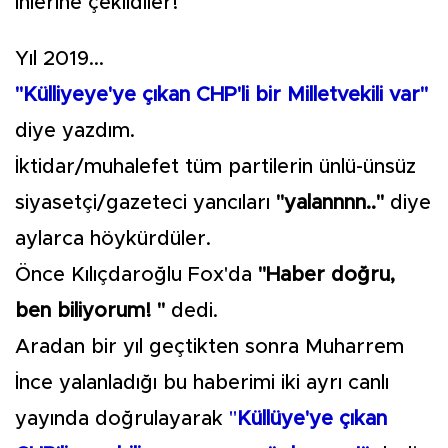
inlerine çekildiler!
Yıl 2019...
"Külliyeye'ye çıkan CHP'li bir Milletvekili var"
diye yazdım.
İktidar/muhalefet tüm partilerin ünlü-ünsüz
siyasetçi/gazeteci yancıları
"yalannnn.."
diye
aylarca höykürdüler.
Önce Kılıçdaroğlu Fox'da
"Haber doğru,
ben biliyorum! "
dedi.
Aradan bir yıl geçtikten sonra Muharrem
İnce yalanladığı bu haberimi iki ayrı canlı
yayında doğrulayarak
"
Küllüye'ye çıkan