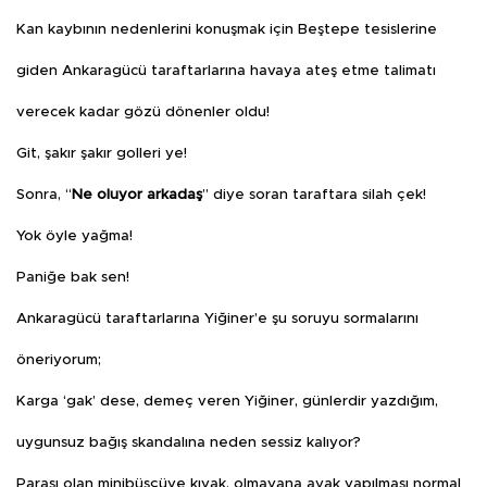
Kan kaybının nedenlerini konuşmak için Beştepe tesislerine
giden Ankaragücü taraftarlarına havaya ateş etme talimatı
verecek kadar gözü dönenler oldu!
Git, şakır şakır golleri ye!
Sonra, “
Ne oluyor arkadaş
” diye soran taraftara silah çek!
Yok öyle yağma!
Paniğe bak sen!
Ankaragücü taraftarlarına Yiğiner’e şu soruyu sormalarını
öneriyorum;
Karga ‘gak’ dese, demeç veren Yiğiner, günlerdir yazdığım,
uygunsuz bağış skandalına neden sessiz kalıyor?
Parası olan minibüsçüye kıyak, olmayana ayak yapılması normal