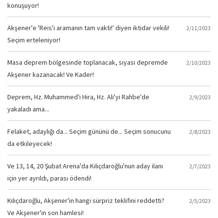
konuşuyor!
Akşener'e 'Reis'i aramanın tam vakti!' diyen iktidar vekili!
2/11/2023
Seçim erteleniyor!
Masa deprem bölgesinde toplanacak, siyasi depremde
2/10/2023
Akşener kazanacak! Ve Kader!
Deprem, Hz. Muhammed'i Hira, Hz. Ali'yi Rahbe'de
2/9/2023
yakaladı ama...
Felaket, adaylığı da... Seçim gününü de... Seçim sonucunu
2/8/2023
da etkileyecek!
Ve 13, 14, 20 Şubat Arena'da Kılıçdaroğlu'nun aday ilanı
2/7/2023
için yer ayrıldı, parası ödendi!
Kılıçdaroğlu, Akşener'in hangi sürpriz teklifini reddetti?
2/5/2023
Ve Akşener'in son hamlesi!