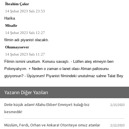
İbrahim Çakır
14 Şubat 2023 Salı 23:53
Harika
Misafir
14 Şubat 2023 Salı 12:27
filmin adı piyanist olacaktı.
Okumayısever
14 Şubat 2023 Salı 11:27
Filmin ismini unuttum. Konusu savaştı. - Lütfen ateş etmeyin ben
Polonyalıyım. + Neden o zaman o lanet olası Alman paltosunu
giyiyorsun? - Üşüyorum! Piyanist filmindeki unutulmaz sahne Talat Bey
Yazarın Diğer Yazıları
Dinle küçük adam! Allahu Ekber! Emniyet: kulağı biz
2/13/2023
kesmedik!
Müslüm, Ferdi, Orhan ve Ankara! Otoriteye omuz atanlar
2/12/2023