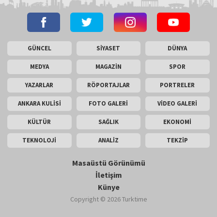
GÜNCEL
SİYASET
DÜNYA
MEDYA
MAGAZİN
SPOR
YAZARLAR
RÖPORTAJLAR
PORTRELER
ANKARA KULİSİ
FOTO GALERİ
VİDEO GALERİ
KÜLTÜR
SAĞLIK
EKONOMİ
TEKNOLOJİ
ANALİZ
TEKZİP
Masaüstü Görünümü
İletişim
Künye
Copyright © 2026 Turktime