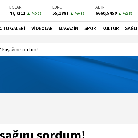
BIST-100
PETROL
BONO
13779,39
81,4900
41,3000
▼
▼
▼
%-0.14
%-1.56
%-0.55
OTO GALERİ
VİDEOLAR
MAGAZİN
SPOR
KÜLTÜR
SAĞLI
Z kuşağını sordum!
a
şağını sordum!