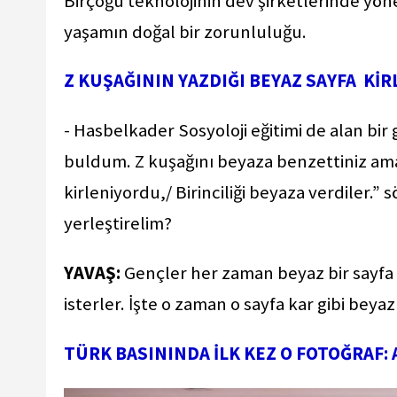
Birçoğu teknolojinin dev şirketlerinde yönet
yaşamın doğal bir zorunluluğu.
Z KUŞAĞININ YAZDIĞI BEYAZ SAYFA Kİ
- Hasbelkader Sosyoloji eğitimi de alan bir 
buldum. Z kuşağını beyaza benzettiniz ama
kirleniyordu,/ Birinciliği beyaza verdiler.”
yerleştirelim?
YAVAŞ:
Gençler her zaman beyaz bir sayfa 
isterler. İşte o zaman o sayfa kar gibi beyaz
TÜRK BASININDA İLK KEZ O FOTOĞRAF: 