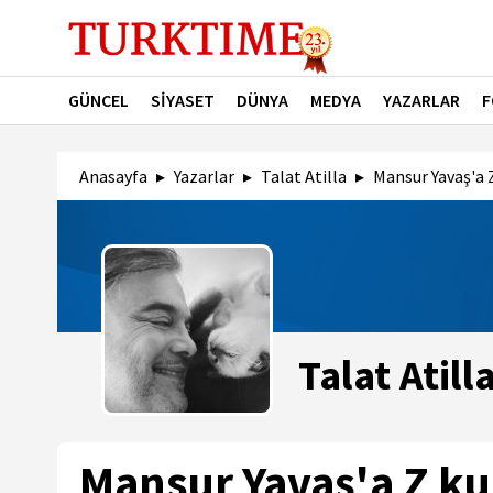
GÜNCEL
SİYASET
DÜNYA
MEDYA
YAZARLAR
F
Anasayfa
Yazarlar
Talat Atilla
Mansur Yavaş'a 
Talat Atill
Mansur Yavaş'a Z ku