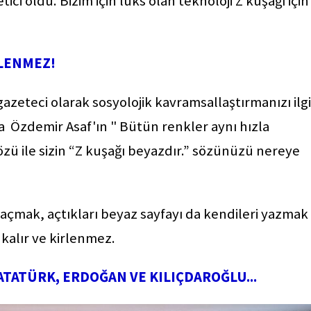
ici oldu. Bizim için lüks olan teknoloji Z kuşağı için
RLENMEZ!
gazeteci olarak sosyolojik kavramsallaştırmanızı ilg
 Özdemir Asaf'ın " Bütün renkler aynı hızla
 sözü ile sizin “Z kuşağı beyazdır.” sözünüzü nereye
açmak, açtıkları beyaz sayfayı da kendileri yazmak
 kalır ve kirlenmez.
ATATÜRK, ERDOĞAN VE KILIÇDAROĞLU...