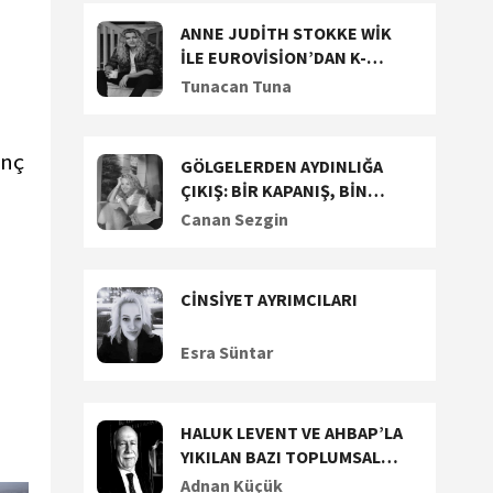
ANNE JUDİTH STOKKE WİK
İLE EUROVİSİON’DAN K-
POP’A UZANAN YARATICI
Tunacan Tuna
YOLCULUĞUNU KONUŞTUK
inç
GÖLGELERDEN AYDINLIĞA
ÇIKIŞ: BİR KAPANIŞ, BİN
BAŞLANGIÇ!
Canan Sezgin
CİNSİYET AYRIMCILARI
Esra Süntar
HALUK LEVENT VE AHBAP’LA
YIKILAN BAZI TOPLUMSAL
DEĞERLERİMİZ (1)
Adnan Küçük