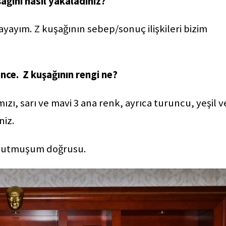
ağını nasıl yakaladınız?
ayayım. Z kuşağının sebep/sonuç ilişkileri bizim
ence. Z kuşağının rengi ne?
ızı, sarı ve mavi 3 ana renk, ayrıca turuncu, yeşil v
iniz.
i unutmuşum doğrusu.