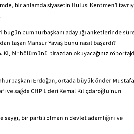
emde, bir anlamda siyasetin Hulusi Kentmen’i tavrıy
r.
ri bugün cumhurbaşkanı adaylığı anketlerinde süre
arından taşan Mansur Yavaş bunu nasıl başardı?
. Ki, bir bölümünü birazdan okuyacağınız röportaj
hurbaşkanı Erdoğan, ortada büyük önder Mustafa
afı ve sağda CHP Lideri Kemal Kılıçdaroğlu'nun
re saygı, bir partili olmanın devlet adamlığını ve