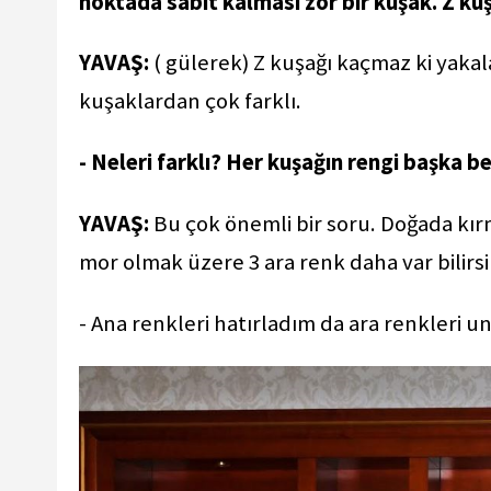
noktada sabit kalması zor bir kuşak. Z kuş
YAVAŞ:
( gülerek) Z kuşağı kaçmaz ki yakal
kuşaklardan çok farklı.
- Neleri farklı? Her kuşağın rengi başka b
YAVAŞ:
Bu çok önemli bir soru. Doğada kırm
mor olmak üzere 3 ara renk daha var bilirs
- Ana renkleri hatırladım da ara renkler