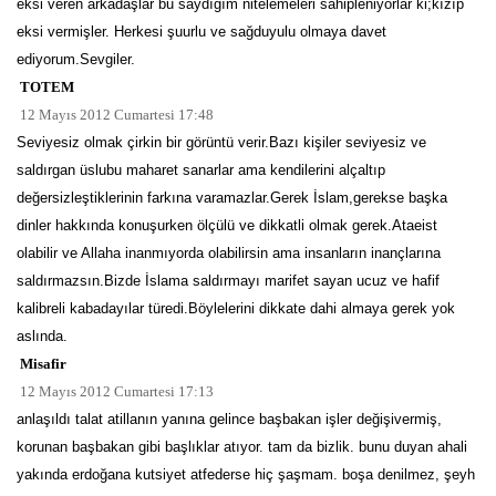
eksi veren arkadaşlar bu saydığım nitelemeleri sahipleniyorlar ki;kızıp
eksi vermişler. Herkesi şuurlu ve sağduyulu olmaya davet
ediyorum.Sevgiler.
TOTEM
12 Mayıs 2012 Cumartesi 17:48
Seviyesiz olmak çirkin bir görüntü verir.Bazı kişiler seviyesiz ve
saldırgan üslubu maharet sanarlar ama kendilerini alçaltıp
değersizleştiklerinin farkına varamazlar.Gerek İslam,gerekse başka
dinler hakkında konuşurken ölçülü ve dikkatli olmak gerek.Ataeist
olabilir ve Allaha inanmıyorda olabilirsin ama insanların inançlarına
saldırmazsın.Bizde İslama saldırmayı marifet sayan ucuz ve hafif
kalibreli kabadayılar türedi.Böylelerini dikkate dahi almaya gerek yok
aslında.
Misafir
12 Mayıs 2012 Cumartesi 17:13
anlaşıldı talat atillanın yanına gelince başbakan işler değişivermiş,
korunan başbakan gibi başlıklar atıyor. tam da bizlik. bunu duyan ahali
yakında erdoğana kutsiyet atfederse hiç şaşmam. boşa denilmez, şeyh