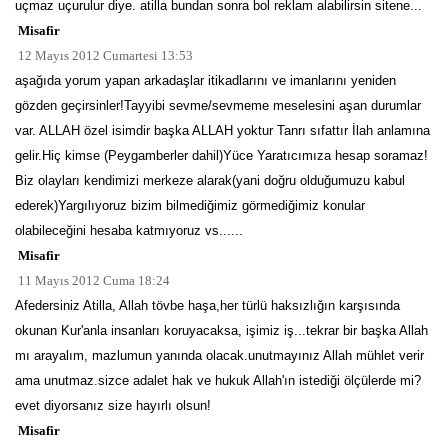
uçmaz uçurulur diye. atilla bundan sonra bol reklam alabilirsin sitene...
Misafir
12 Mayıs 2012 Cumartesi 13:53
aşağıda yorum yapan arkadaşlar itikadlarını ve imanlarını yeniden
gözden geçirsinler!Tayyibi sevme/sevmeme meselesini aşan durumlar
var. ALLAH özel isimdir başka ALLAH yoktur Tanrı sıfattır İlah anlamına
gelir.Hiç kimse (Peygamberler dahil)Yüce Yaratıcımıza hesap soramaz!
Biz olayları kendimizi merkeze alarak(yani doğru olduğumuzu kabul
ederek)Yargılıyoruz bizim bilmediğimiz görmediğimiz konular
olabileceğini hesaba katmıyoruz vs......
Misafir
11 Mayıs 2012 Cuma 18:24
Afedersiniz Atilla, Allah tövbe haşa,her türlü haksızlığın karşısında
okunan Kur'anla insanları koruyacaksa, işimiz iş...tekrar bir başka Allah
mı arayalım, mazlumun yanında olacak.unutmayınız Allah mühlet verir
ama unutmaz.sizce adalet hak ve hukuk Allah'ın istediği ölçülerde mi?
evet diyorsanız size hayırlı olsun!
Misafir