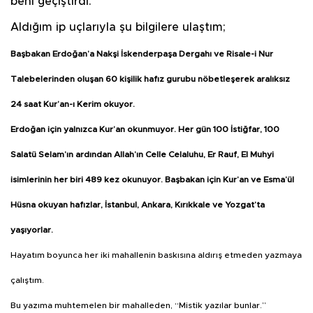
beni geçiştirdi.
Aldığım ip uçlarıyla şu bilgilere ulaştım;
Başbakan Erdoğan’a Nakşi İskenderpaşa Dergahı ve Risale-i Nur
Talebelerinden oluşan 60 kişilik hafız gurubu nöbetleşerek aralıksız
24 saat Kur’an-ı Kerim okuyor.
Erdoğan için yalnızca Kur’an okunmuyor. Her gün 100 İstiğfar, 100
Salatü Selam’ın ardından Allah’ın
Celle Celaluhu, Er Rauf, El Muhyi
isimlerinin her biri 489 kez okunuyor. Başbakan için Kur’an ve Esma’ül
Hüsna okuyan hafızlar, İstanbul, Ankara, Kırıkkale ve Yozgat’ta
yaşıyorlar.
Hayatım boyunca her iki mahallenin baskısına aldırış etmeden yazmaya
çalıştım.
Bu yazıma muhtemelen bir mahalleden, “Mistik yazılar bunlar.”