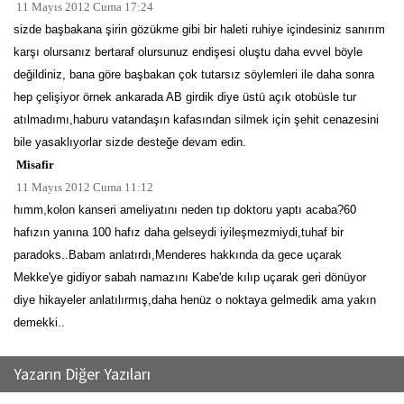
11 Mayıs 2012 Cuma 17:24
sizde başbakana şirin gözükme gibi bir haleti ruhiye içindesiniz sanırım
karşı olursanız bertaraf olursunuz endişesi oluştu daha evvel böyle
değildiniz, bana göre başbakan çok tutarsız söylemleri ile daha sonra
hep çelişiyor örnek ankarada AB girdik diye üstü açık otobüsle tur
atılmadımı,haburu vatandaşın kafasından silmek için şehit cenazesini
bile yasaklıyorlar sizde desteğe devam edin.
Misafir
11 Mayıs 2012 Cuma 11:12
hımm,kolon kanseri ameliyatını neden tıp doktoru yaptı acaba?60
hafızın yanına 100 hafız daha gelseydi iyileşmezmiydi,tuhaf bir
paradoks..Babam anlatırdı,Menderes hakkında da gece uçarak
Mekke'ye gidiyor sabah namazını Kabe'de kılıp uçarak geri dönüyor
diye hikayeler anlatılırmış,daha henüz o noktaya gelmedik ama yakın
demekki..
Yazarın Diğer Yazıları