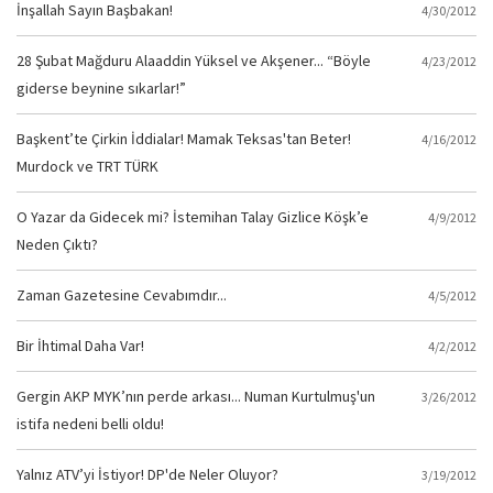
İnşallah Sayın Başbakan!
4/30/2012
28 Şubat Mağduru Alaaddin Yüksel ve Akşener... “Böyle
4/23/2012
giderse beynine sıkarlar!”
Başkent’te Çirkin İddialar! Mamak Teksas'tan Beter!
4/16/2012
Murdock ve TRT TÜRK
O Yazar da Gidecek mi? İstemihan Talay Gizlice Köşk’e
4/9/2012
Neden Çıktı?
Zaman Gazetesine Cevabımdır...
4/5/2012
Bir İhtimal Daha Var!
4/2/2012
Gergin AKP MYK’nın perde arkası... Numan Kurtulmuş'un
3/26/2012
istifa nedeni belli oldu!
Yalnız ATV’yi İstiyor! DP'de Neler Oluyor?
3/19/2012