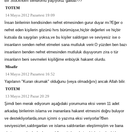
Bir Stockholm sendromu yaşıyoruz galiba???
TOTEM
14 Mayıs 2012 Pazartesi 19:09
İnsan birilerinin kendisinden nefret etmesinden gurur duyar mı?Eğer o
nefret eden kişilerin gözünü hırs bürümüşse,hiçbir değerleri ve hiçbir
kutsala da saygıları yoksa,ve bu kişiler saldırgan ve seviyesiz ise o
insanların senden nefret etmeleri sana mutluluk verir.O yüzden ben bazı
insanların benden nefret etmesinden mutluluk duyuyorum zira o tür
insanların beni sevmeleri kişiliğime enbüyük hakaret olurdu.
Misafir
14 Mayıs 2012 Pazartesi 16:52
Yapılanın "Kuran okumak" olduğunu (veya olmadığını) ancak Allah bilir.
TOTEM
13 Mayıs 2012 Pazar 20:29
Şimdi ben merak ediyorum aşağıdaki yorumuma eksi veren 11 adet
arkadaş birilerinin islama ve inananlara hakaret etmesini doğru buluyor
ve destekliyorlarda,onun içinmi o yazıma eksi veriyorlar?Ben
seviyesizleri,saldırganları ve islama saldıranları eleştirmiştim ve bana