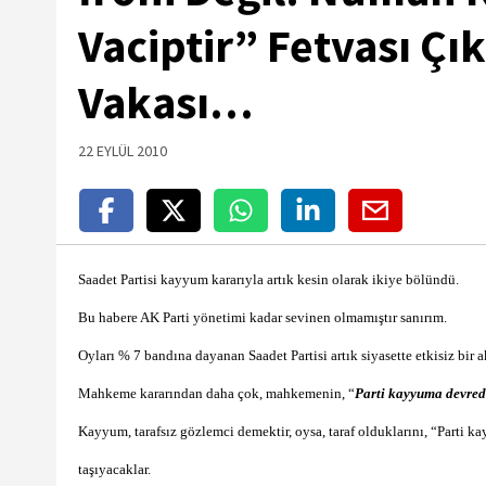
Vaciptir” Fetvası Ç
Vakası…
22 EYLÜL 2010
Saadet Partisi kayyum kararıyla artık kesin olarak ikiye bölündü.
Bu habere AK Parti yönetimi kadar sevinen olmamıştır sanırım.
Oyları % 7 bandına dayanan Saadet Partisi artık siyasette etkisiz bir a
Mahkeme kararından daha çok, mahkemenin, “
Parti kayyuma devred
Kayyum, tarafsız gözlemci demektir, oysa, taraf olduklarını, “Parti ka
taşıyacaklar.