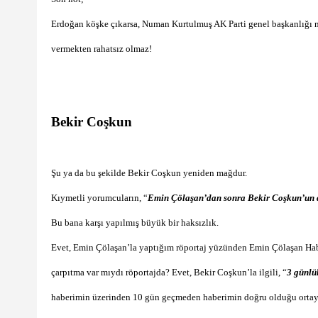
Erdoğan köşke çıkarsa, Numan Kurtulmuş AK Parti genel başkanlığı 
vermekten rahatsız olmaz!
Bekir Coşkun
Şu ya da bu şekilde Bekir Coşkun yeniden mağdur.
Kıymetli yorumcuların, “
Emin Çölaşan’dan sonra Bekir Coşkun’un d
Bu bana karşı yapılmış büyük bir haksızlık.
Evet, Emin Çölaşan’la yaptığım röportaj yüzünden Emin Çölaşan Habe
çarpıtma var mıydı röportajda? Evet, Bekir Coşkun’la ilgili, “
3 günlü
haberimin üzerinden 10 gün geçmeden haberimin doğru olduğu orta