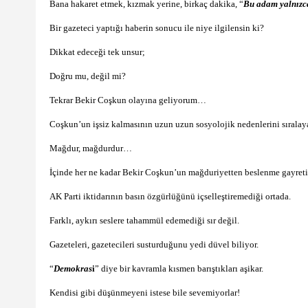
Bana hakaret etmek, kızmak yerine, birkaç dakika, “
Bu adam yalnızca
Bir gazeteci yaptığı haberin sonucu ile niye ilgilensin ki?
Dikkat edeceği tek unsur;
Doğru mu, değil mi?
Tekrar Bekir Coşkun olayına geliyorum…
Coşkun’un işsiz kalmasının uzun uzun sosyolojik nedenlerini sıralay
Mağdur, mağdurdur…
İçinde her ne kadar Bekir Coşkun’un mağduriyetten beslenme gayreti v
AK Parti iktidarının basın özgürlüğünü içselleştiremediği ortada.
Farklı, aykırı seslere tahammül edemediği sır değil.
Gazeteleri, gazetecileri susturduğunu yedi düvel biliyor.
“
Demokras
i
” diye bir kavramla kısmen barıştıkları aşikar.
Kendisi gibi düşünmeyeni istese bile sevemiyorlar!