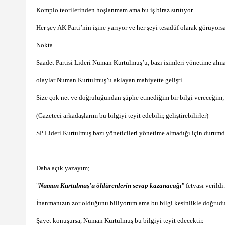
Komplo teorilerinden hoşlanmam ama bu iş biraz sırıtıyor.
Her şey AK Parti’nin işine yarıyor ve her şeyi tesadüf olarak görüyor
Nokta…
Saadet Partisi Lideri Numan Kurtulmuş’u, bazı isimleri yönetime almay
olaylar Numan Kurtulmuş’u aklayan mahiyette gelişti.
Size çok net ve doğruluğundan şüphe etmediğim bir bilgi vereceğim;
(Gazeteci arkadaşlarım bu bilgiyi teyit edebilir, geliştirebilirler)
SP Lideri Kurtulmuş bazı yöneticileri yönetime almadığı için durumda
Daha açık yazayım;
"
Numan Kurtulmuş'u öldürenlerin sevap kazanacağı
" fetvası verildi.
İnanmanızın zor olduğunu biliyorum ama bu bilgi kesinlikle doğrudu
Şayet konuşursa, Numan Kurtulmuş bu bilgiyi teyit edecektir.