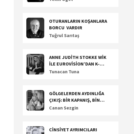
OTURANLARIN KOŞANLARA
BORCU VARDIR
Tuğrul Sarıtaş
ANNE JUDİTH STOKKE WİK
İLE EUROVİSİON’DAN K-
POP’A UZANAN YARATICI
Tunacan Tuna
YOLCULUĞUNU KONUŞTUK
GÖLGELERDEN AYDINLIĞA
ÇIKIŞ: BİR KAPANIŞ, BİN
BAŞLANGIÇ!
Canan Sezgin
CİNSİYET AYRIMCILARI