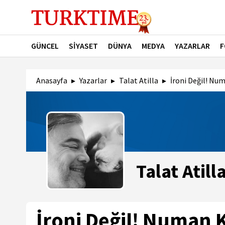
GÜNCEL
SİYASET
DÜNYA
MEDYA
YAZARLAR
F
Anasayfa
Yazarlar
Talat Atilla
İroni Değil! Nu
Talat Atill
İroni Değil! Numan K