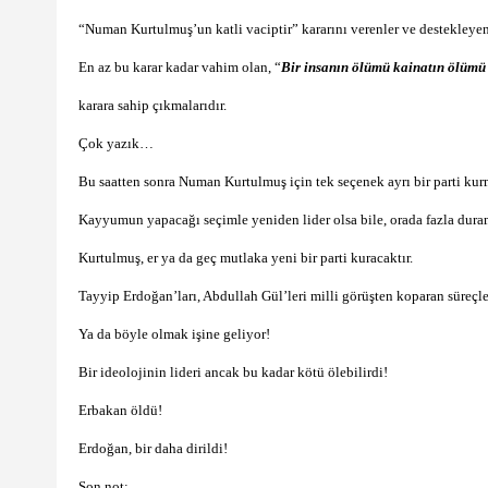
“Numan Kurtulmuş’un katli vaciptir” kararını verenler ve destekleyenl
En az bu karar kadar vahim olan, “
Bir insanın ölümü kainatın ölümü 
karara sahip çıkmalarıdır.
Çok yazık…
Bu saatten sonra Numan Kurtulmuş için tek seçenek ayrı bir parti kurm
Kayyumun yapacağı seçimle yeniden lider olsa bile, orada fazla dura
Kurtulmuş, er ya da geç mutlaka yeni bir parti kuracaktır.
Tayyip Erdoğan’ları, Abdullah Gül’leri milli görüşten koparan süreçl
Ya da böyle olmak işine geliyor!
Bir ideolojinin lideri ancak bu kadar kötü ölebilirdi!
Erbakan öldü!
Erdoğan, bir daha dirildi!
Son not;