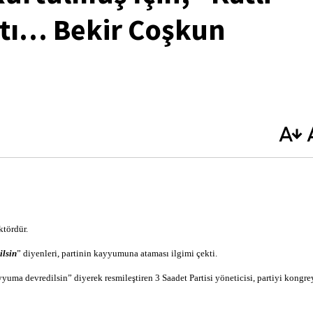
ıktı… Bekir Coşkun
ktördür.
ilsin
” diyenleri, partinin kayyumuna ataması ilgimi çekti.
yyuma devredilsin” diyerek resmileştiren 3 Saadet Partisi yöneticisi, partiyi kongre