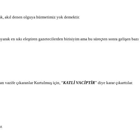
sak, akıl denen olguya hürmetimiz yok demektir.
arak en sıkı eleştiren gazetecilerden birisiyim ama bu süreçten sonra gelişen bazı
n vazife çıkaranlar Kurtulmuş için, “
KATLİ VACİPTİR
” diye karar çıkarttılar.
r.