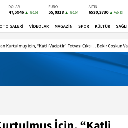
DOLAR
EURO
ALTIN
47,5946
55,0318
6530,3730
▲
▲
▲
%0.06
%0.04
%0.53
BIST-100
PETROL
BONO
13755,84
80,4300
41,5300
▲
▲
▼
OTO GALERİ
VİDEOLAR
MAGAZİN
SPOR
KÜLTÜR
SAĞLI
%0.38
%1.94
%-0.02
man Kurtulmuş İçin, “Katli Vaciptir” Fetvası Çıktı… Bekir Coşkun 
a
urtulmuş İçin, “Katli