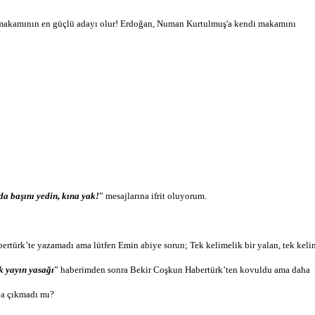
makamının en güçlü adayı olur!
Erdoğan, Numan Kurtulmuş'a kendi makamını
a başını yedin, kına yak!
” mesajlarına ifrit oluyorum.
rtürk’te yazamadı ama lütfen Emin abiye sorun; Tek kelimelik bir yalan, tek keli
k yayın yasağı
” haberimden sonra Bekir Coşkun Habertürk’ten kovuldu ama daha
ya çıkmadı mı?