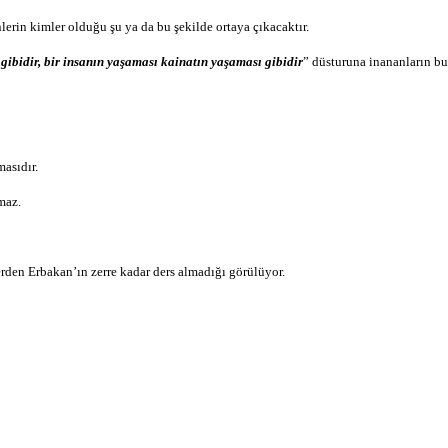
erin kimler olduğu şu ya da bu şekilde ortaya çıkacaktır.
gibidir, bir insanın yaşaması kainatın yaşaması gibidir
” düsturuna inananların bu
asıdır.
maz.
erden Erbakan’ın zerre kadar ders almadığı görülüyor.