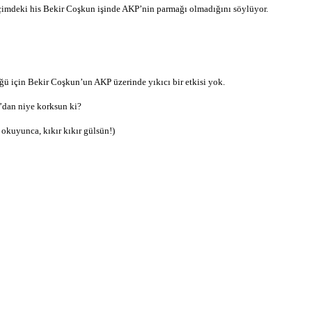
içimdeki his Bekir Coşkun işinde AKP’nin parmağı olmadığını söylüyor.
üğü için Bekir Coşkun’un AKP üzerinde yıkıcı bir etkisi yok.
’dan niye korksun ki?
 okuyunca, kıkır kıkır gülsün!)