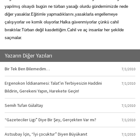
yapılmış olsaydı bugün ne türban yasağı olurdu gündemimizde nede
diğer yasaklar.Eğitimle yapmadıklarını,yasaklarla engellemeye
çalışıyorlar ve komik oluyorlar.Halka güvenmiyorlar çünkü cahil
bıraktılar.Türban değil kasdettiğim.Cahil ve aç insanlar her şekilde
saçmalar.
Yazarın Diğer Yazıları
Bir Tek Ben Bilemedim…
7/1/2010
Ergenokon İddianamesi: Talat’ın Terbiyesizin Haddini
7/1/2010
Bildirin, Gerekeni Yapın, Harekete Geçin!
Semih Tufan Gülaltay
7/1/2010
“Gazeteciler Ligi” Diye Bir Şey, Gerçekten Var mı?
7/1/2010
Astsubay İçin, “İyi çocuktur” Diyen Büyükanıt
7/1/2010