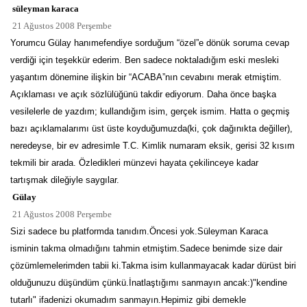
süleyman karaca
21 Ağustos 2008 Perşembe
Yorumcu Gülay hanımefendiye sorduğum “özel”e dönük soruma cevap
verdiği için teşekkür ederim. Ben sadece noktaladığım eski mesleki
yaşantım dönemine ilişkin bir “ACABA”nın cevabını merak etmiştim.
Açıklaması ve açık sözlülüğünü takdir ediyorum. Daha önce başka
vesilelerle de yazdım; kullandığım isim, gerçek ismim. Hatta o geçmiş
bazı açıklamalarımı üst üste koyduğumuzda(ki, çok dağınıkta değiller),
neredeyse, bir ev adresimle T.C. Kimlik numaram eksik, gerisi 32 kısım
tekmili bir arada. Özledikleri münzevi hayata çekilinceye kadar
tartışmak dileğiyle saygılar.
Gülay
21 Ağustos 2008 Perşembe
Sizi sadece bu platformda tanıdım.Öncesi yok.Süleyman Karaca
isminin takma olmadığını tahmin etmiştim.Sadece benimde size dair
çözümlemelerimden tabii ki.Takma isim kullanmayacak kadar dürüst biri
olduğunuzu düşündüm çünkü.İnatlaştığımı sanmayın ancak:)"kendine
tutarlı" ifadenizi okumadım sanmayın.Hepimiz gibi demekle