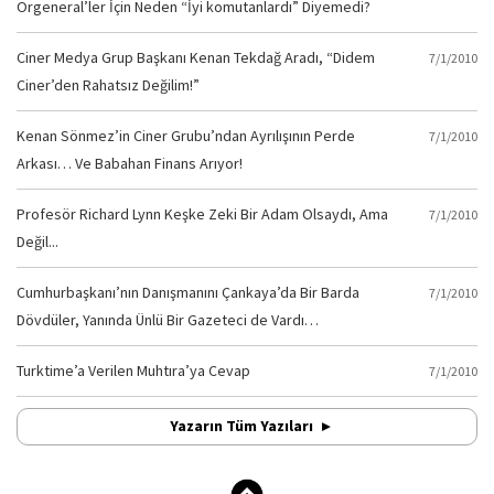
Orgeneral’ler İçin Neden “İyi komutanlardı” Diyemedi?
Ciner Medya Grup Başkanı Kenan Tekdağ Aradı, “Didem
7/1/2010
Ciner’den Rahatsız Değilim!”
Kenan Sönmez’in Ciner Grubu’ndan Ayrılışının Perde
7/1/2010
Arkası… Ve Babahan Finans Arıyor!
Profesör Richard Lynn Keşke Zeki Bir Adam Olsaydı, Ama
7/1/2010
Değil...
Cumhurbaşkanı’nın Danışmanını Çankaya’da Bir Barda
7/1/2010
Dövdüler, Yanında Ünlü Bir Gazeteci de Vardı…
Turktime’a Verilen Muhtıra’ya Cevap
7/1/2010
Yazarın Tüm Yazıları