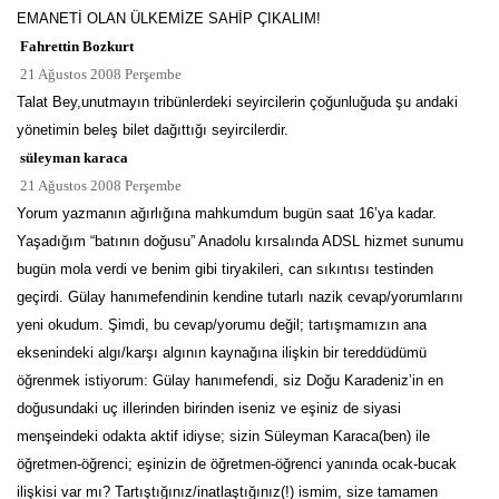
EMANETİ OLAN ÜLKEMİZE SAHİP ÇIKALIM!
Fahrettin Bozkurt
21 Ağustos 2008 Perşembe
Talat Bey,unutmayın tribünlerdeki seyircilerin çoğunluğuda şu andaki
yönetimin beleş bilet dağıttığı seyircilerdir.
süleyman karaca
21 Ağustos 2008 Perşembe
Yorum yazmanın ağırlığına mahkumdum bugün saat 16’ya kadar.
Yaşadığım “batının doğusu” Anadolu kırsalında ADSL hizmet sunumu
bugün mola verdi ve benim gibi tiryakileri, can sıkıntısı testinden
geçirdi. Gülay hanımefendinin kendine tutarlı nazik cevap/yorumlarını
yeni okudum. Şimdi, bu cevap/yorumu değil; tartışmamızın ana
eksenindeki algı/karşı algının kaynağına ilişkin bir tereddüdümü
öğrenmek istiyorum: Gülay hanımefendi, siz Doğu Karadeniz’in en
doğusundaki uç illerinden birinden iseniz ve eşiniz de siyasi
menşeindeki odakta aktif idiyse; sizin Süleyman Karaca(ben) ile
öğretmen-öğrenci; eşinizin de öğretmen-öğrenci yanında ocak-bucak
ilişkisi var mı? Tartıştığınız/inatlaştığınız(!) ismim, size tamamen