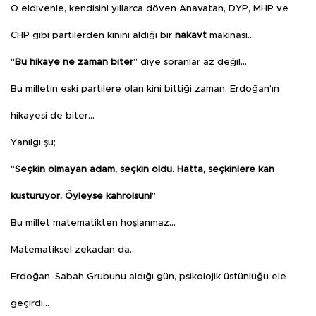
O eldivenle, kendisini yıllarca döven Anavatan, DYP, MHP ve
CHP gibi partilerden kinini aldığı bir
nakavt
makinası…
“
Bu hikaye ne zaman biter
” diye soranlar az değil…
Bu milletin eski partilere olan kini bittiği zaman, Erdoğan’ın
hikayesi de biter…
Yanılgı şu;
“
Seçkin olmayan adam, seçkin oldu. Hatta, seçkinlere kan
kusturuyor. Öyleyse kahrolsun!
”
Bu millet matematikten hoşlanmaz…
Matematiksel zekadan da…
Erdoğan, Sabah Grubunu aldığı gün, psikolojik üstünlüğü ele
geçirdi…