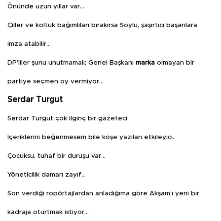
Önünde uzun yıllar var…
Çiller ve koltuk bağımlıları bırakırsa Soylu, şaşırtıcı başarılara
imza atabilir…
DP’liler şunu unutmamalı; Genel Başkanı
marka
olmayan bir
partiye seçmen oy vermiyor…
Serdar Turgut
Serdar Turgut çok ilginç bir gazeteci.
İçeriklerini beğenmesem bile köşe yazıları etkileyici.
Çocuksu, tuhaf bir duruşu var…
Yöneticilik damarı zayıf…
Son verdiği ropörtajlardan anladığıma göre Akşam’ı yeni bir
kadraja oturtmak istiyor…