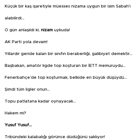
Küçük bir kaş işaretiyle müesses nizama uygun bir isim Sabah'ı
alabilirdi...
O gün anlaşıldı ki,
nizam
uykuda!
AK Parti yola devam!
Yıllardır geride kalan bir sınıfın beraberliği, galibiyet demektir…
Başbakan, amatör ligde top koşturan bir İETT memuruydu…
Fenerbahçe’de top koşturmak, belkide en büyük düşüydü…
Şimdi tüm ligler onun…
Topu patlatana kadar oynayacak…
Hakem mi?
Yusuf Yusuf…
Tribündeki kalabalığı görünce düdüğünü saklıyor!