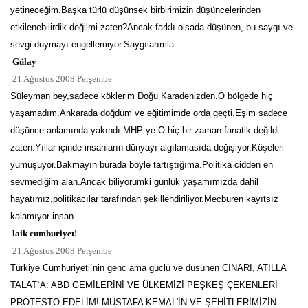
yetineceğim.Başka türlü düşünsek birbirimizin düşüncelerinden
etkilenebilirdik değilmi zaten?Ancak farklı olsada düşünen, bu saygı ve
sevgi duymayı engellemiyor.Saygılarımla.
Gülay
21 Ağustos 2008 Perşembe
Süleyman bey,sadece köklerim Doğu Karadenizden.O bölgede hiç
yaşamadım.Ankarada doğdum ve eğitimimde orda geçti.Eşim sadece
düşünce anlamında yakındı MHP ye.O hiç bir zaman fanatik değildi
zaten.Yıllar içinde insanların dünyayı algılamasıda değişiyor.Köşeleri
yumuşuyor.Bakmayın burada böyle tartıştığıma.Politika cidden en
sevmediğim alan.Ancak biliyorumki günlük yaşamımızda dahil
hayatımız,politikacılar tarafından şekillendiriliyor.Mecburen kayıtsız
kalamıyor insan.
laik cumhuriyet!
21 Ağustos 2008 Perşembe
Türkiye Cumhuriyeti`nin genc ama güclü ve düsünen CINARI, ATILLA
TALAT`A: ABD GEMİLERİNİ VE ÜLKEMİZİ PEŞKEŞ ÇEKENLERİ
PROTESTO EDELİM! MUSTAFA KEMAL'İN VE ŞEHİTLERİMİZİN