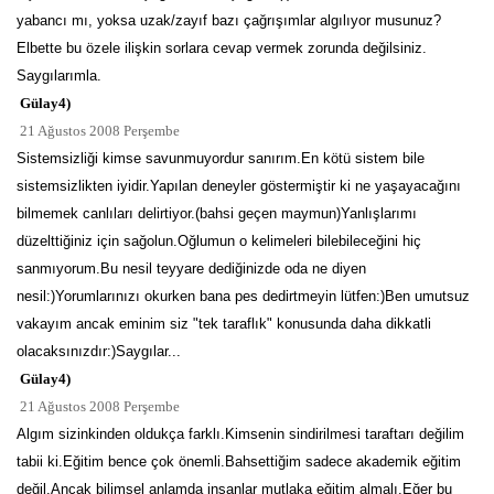
yabancı mı, yoksa uzak/zayıf bazı çağrışımlar algılıyor musunuz?
Elbette bu özele ilişkin sorlara cevap vermek zorunda değilsiniz.
Saygılarımla.
Gülay4)
21 Ağustos 2008 Perşembe
Sistemsizliği kimse savunmuyordur sanırım.En kötü sistem bile
sistemsizlikten iyidir.Yapılan deneyler göstermiştir ki ne yaşayacağını
bilmemek canlıları delirtiyor.(bahsi geçen maymun)Yanlışlarımı
düzelttiğiniz için sağolun.Oğlumun o kelimeleri bilebileceğini hiç
sanmıyorum.Bu nesil teyyare dediğinizde oda ne diyen
nesil:)Yorumlarınızı okurken bana pes dedirtmeyin lütfen:)Ben umutsuz
vakayım ancak eminim siz "tek taraflık" konusunda daha dikkatli
olacaksınızdır:)Saygılar...
Gülay4)
21 Ağustos 2008 Perşembe
Algım sizinkinden oldukça farklı.Kimsenin sindirilmesi taraftarı değilim
tabii ki.Eğitim bence çok önemli.Bahsettiğim sadece akademik eğitim
değil.Ancak bilimsel anlamda insanlar mutlaka eğitim almalı.Eğer bu