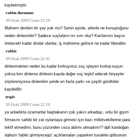
kaybetmiştir.
vahim durumun
30 Ocak 2009 Cuma 23:29
Mahrem denilen bir şey yok mu? Senin eşinle, ailenle ne konuştuğunu
neden dinlesinler? Sadece suçluların mı sırrı olur? Karılarının başını
öretecekl kadar dindar olanlar, iş mahreme gelince ne kadar liberaller.
vahim
30 Ocak 2009 Cuma 22:41
dinlenmekten neden bu kadar korkuyoruz.suç işleyen korkar,suçun
yoksa kim dinlerse dinlesin,kayda değer suç teşkil edecek birşeyler
söylenmiyorsa dinlenilen yerde en fazla şarkı ve çeşitli gürültüler
kaydedilir.
tespit
30 Ocak 2009 Cuma 22:10
ya anladıkta ozamanlar başbakanın çok yakın arkadaşı, unlu bir giyim
firmasını sahibi bir zat oylamaya girmesi için bazı milletvekillerine para
teklif etmedimi, bunu yüzünden ceza aldımı almadımı!? dpli kandoğan
ögleyin 'tabiki girmiyecegiz' açıklamaları yaparken tuvalete gidiyorum