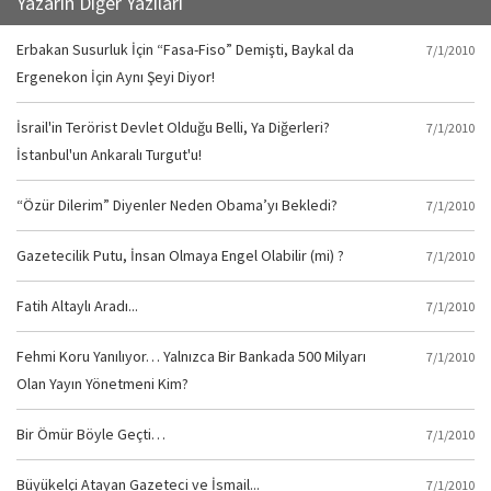
Yazarın Diğer Yazıları
Erbakan Susurluk İçin “Fasa-Fiso” Demişti, Baykal da
7/1/2010
Ergenekon İçin Aynı Şeyi Diyor!
İsrail'in Terörist Devlet Olduğu Belli, Ya Diğerleri?
7/1/2010
İstanbul'un Ankaralı Turgut'u!
“Özür Dilerim” Diyenler Neden Obama’yı Bekledi?
7/1/2010
Gazetecilik Putu, İnsan Olmaya Engel Olabilir (mi) ?
7/1/2010
Fatih Altaylı Aradı...
7/1/2010
Fehmi Koru Yanılıyor… Yalnızca Bir Bankada 500 Milyarı
7/1/2010
Olan Yayın Yönetmeni Kim?
Bir Ömür Böyle Geçti…
7/1/2010
Büyükelçi Atayan Gazeteci ve İsmail...
7/1/2010