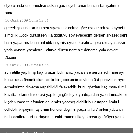
diye bianda onu meclise sokan güç neydi! önce bunları tartışalım:)
sude
30 Ocak 2009 Cuma 15:01
gerçek şudurki sn mumcu siyaseti kuralına göre oynamadı ve kaybetti
şimdilik....çok dürüstsen illa dogruyu söyleyecegim dersen siyaset seni
ham yaparmış bunu anladık neymiş oyunu kuralına göre oynayacaksın
yada oynamıyacaksın...olurya düzen normale dönerse yola devam.
Nazım
30 Ocak 2009 Cuma 03:36
syn atilla yapılmış kayıtı sizin bulmanız yada size servis edilmsei ayrı
konu. ama önemli olan nokta bir şebekenin devletin üst görevlileri ayırt
etmeksinzn dinleme yapabildiği felaketidir. bunu gözden kaçırmayalım!
kayıtta ortam dinlemesi yapıldıgı görülüyor.ya dışardan ya ortamdaki bir
kişden yada telefondan.ee kimler yapmış olabilir bu kumpası!kabul
edilebilr birşeymi.faşizmin kendisi degilmi yaşananlar? birleri yabancı
istihbaratlara sırtını dayamış çaktırmadn ulkeyi kaosa götürüyor.yazık.