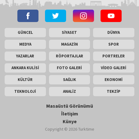
GÜNCEL
SİYASET
DÜNYA
MEDYA
MAGAZİN
SPOR
YAZARLAR
RÖPORTAJLAR
PORTRELER
ANKARA KULİSİ
FOTO GALERİ
VİDEO GALERİ
KÜLTÜR
SAĞLIK
EKONOMİ
TEKNOLOJİ
ANALİZ
TEKZİP
Masaüstü Görünümü
İletişim
Künye
Copyright © 2026 Turktime