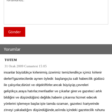
Gönder
Yorumlar
TOTEM
31 Ocak 2009 Cumartesi 15:05
insanlar büyüdükçe kirlenirmiş,üzerimiz temizlendikçe içimiz kirlenir
derler!!gazetecilerde aynen öyledir. başlangıçta salt habercilik güdüsü
ile çalışırlar,dürüst ve objektiftirler.ancak büyüyüp,çevreleri
geliştikçe,araya hatırlar,menfaatler ve çıkarlar girer.ve gazeteci artık
bildiğini ve düşündüğünü değilde,haberin çıkarına hizmet edecek
yönlerini işlemeye başlar.işte tamda ozaman, gazeteci kariyerinde
zirveyi yakaladığını düşündüğünde,aslında içindeki gazetecilik ruhunu