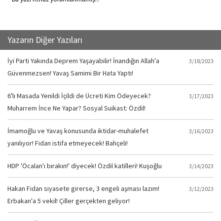
Yazarın Diğer Yazıları
İyi Parti Yakında Deprem Yaşayabilir! İnandığın Allah'a
3/18/2023
Güvenmezsen! Yavaş Samimi Bir Hata Yaptı!
6'lı Masada Yenildi İçildi de Ücreti Kim Ödeyecek?
3/17/2023
Muharrem İnce Ne Yapar? Sosyal Suikast: Özdil!
İmamoğlu ve Yavaş konusunda iktidar-muhalefet
3/16/2023
yanılıyor! Fidan istifa etmeyecek! Bahçeli!
HDP 'Öcalan'ı bırakın!' diyecek! Özdil katilleri! Kuşoğlu
3/14/2023
Hakan Fidan siyasete girerse, 3 engeli aşması lazım!
3/12/2023
Erbakan'a 5 vekil! Çiller gerçekten geliyor!