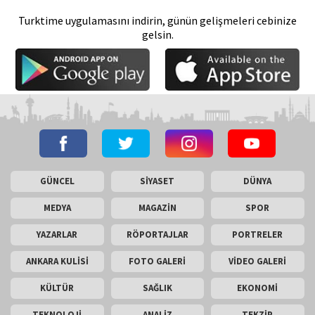
Turktime uygulamasını indirin, günün gelişmeleri cebinize
gelsin.
GÜNCEL
SİYASET
DÜNYA
MEDYA
MAGAZİN
SPOR
YAZARLAR
RÖPORTAJLAR
PORTRELER
ANKARA KULİSİ
FOTO GALERİ
VİDEO GALERİ
KÜLTÜR
SAĞLIK
EKONOMİ
TEKNOLOJİ
ANALİZ
TEKZİP