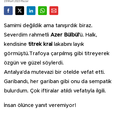
19 Mart 2023 Pazar
Samimi değildik ama tanışırdık biraz.
Severdim rahmetli
Azer Bülbül'
ü. Halk,
kendisine
titrek kral
lakabını layık
görmüştü.Trafoya çarpılmış gibi titreyerek
özgün ve güzel söylerdi.
Antalya'da mutevazi bir otelde vefat etti.
Garibandı, her gariban gibi onu da sempatik
bulurdum. Çok iftiralar atıldı vefatıyla ilgili.
İnsan ölünce yanıt veremiyor!