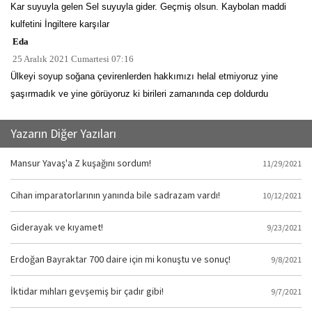
Kar suyuyla gelen Sel suyuyla gider. Geçmiş olsun. Kaybolan maddi
kulfetini İngiltere karşılar
Eda
25 Aralık 2021 Cumartesi 07:16
Ülkeyi soyup soğana çevirenlerden hakkımızı helal etmiyoruz yine
şaşırmadık ve yine görüyoruz ki birileri zamanında cep doldurdu
Yazarın Diğer Yazıları
Mansur Yavaş'a Z kuşağını sordum!
11/29/2021
Cihan imparatorlarının yanında bile sadrazam vardı!
10/12/2021
Giderayak ve kıyamet!
9/23/2021
Erdoğan Bayraktar 700 daire için mi konuştu ve sonuç!
9/8/2021
İktidar mıhları gevşemiş bir çadır gibi!
9/7/2021