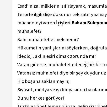
Esad’ın zalimliklerini sıfırlayarak, masumla
Terörle ilgili dişe dokunur tek satır yazma
mücadeleyi veren
İçişleri Bakanı Süleyma
muhalefet?
Sahi muhalefet etmek nedir?
Hükümetin yanlışlarını söylerken, doğrul
İdeoloji, aklın esiri olmak zorunda mı?
Vatan giderse, muhalefet edeceğiniz bir t
Vatansız muhalefet diye bir şey duydunuz
Hiç boşuna saklanmayın;
Siyaset, medya ve iş dünyasında bazılarını
Bunu herkes görüyor!
Türkiye yönetilemez olursa, gelip siz yöne