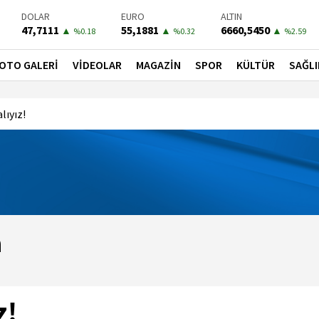
DOLAR
EURO
ALTIN
47,7111
55,1881
6660,5450
▲
▲
▲
%0.18
%0.32
%2.59
BIST-100
PETROL
BONO
13779,39
81,4900
41,3000
▼
▼
▼
OTO GALERİ
VİDEOLAR
MAGAZİN
SPOR
KÜLTÜR
SAĞLI
%-0.14
%-1.56
%-0.55
lıyız!
a
z!