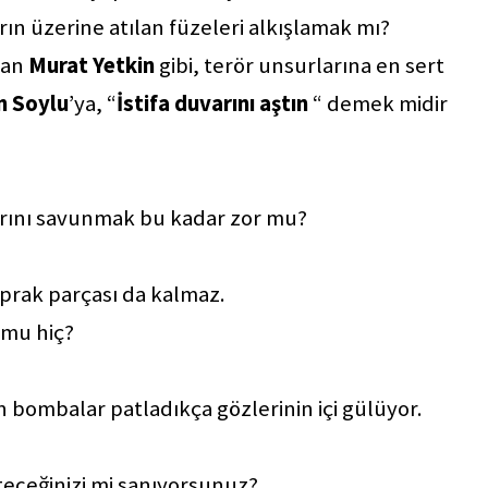
rın üzerine atılan füzeleri alkışlamak mı?
yan
Murat Yetkin
gibi, terör unsurlarına en sert
n Soylu
’ya, “
İstifa duvarını aştın
“ demek midir
arını savunmak bu kadar zor mu?
oprak parçası da kalmaz.
 mu hiç?
n bombalar patladıkça gözlerinin içi gülüyor.
teceğinizi mi sanıyorsunuz?