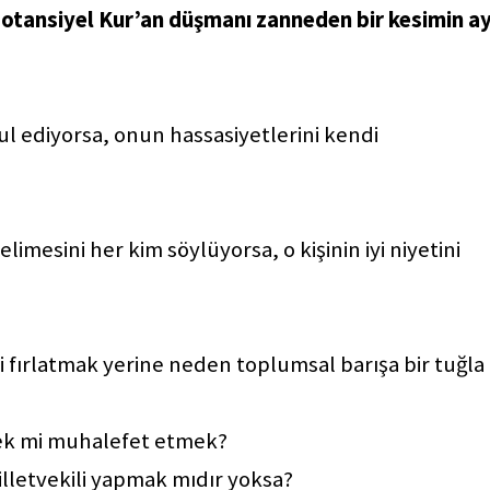
 potansiyel Kur’an düşmanı zanneden bir kesimin a
bul ediyorsa, onun hassasiyetlerini kendi
kelimesini her kim söylüyorsa, o kişinin iyi niyetini
gibi fırlatmak yerine neden toplumsal barışa bir tuğla
ek mi muhalefet etmek?
Milletvekili yapmak mıdır yoksa?