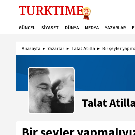
GÜNCEL
SİYASET
DÜNYA
MEDYA
YAZARLAR
F
Anasayfa
Yazarlar
Talat Atilla
Bir şeyler yapma
Talat Atill
Bir şeyler yapmalıyı