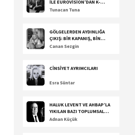
İLE EUROVİSİON’DAN K-
POP’A UZANAN YARATICI
Tunacan Tuna
YOLCULUĞUNU KONUŞTUK
GÖLGELERDEN AYDINLIĞA
ÇIKIŞ: BİR KAPANIŞ, BİN
BAŞLANGIÇ!
Canan Sezgin
CİNSİYET AYRIMCILARI
Esra Süntar
HALUK LEVENT VE AHBAP’LA
YIKILAN BAZI TOPLUMSAL
DEĞERLERİMİZ (1)
Adnan Küçük