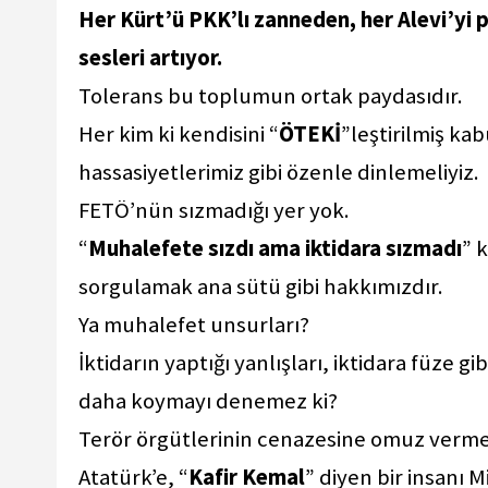
Her Kürt’ü PKK’lı zanneden, her Alevi’yi
sesleri artıyor.
Tolerans bu toplumun ortak paydasıdır.
Her kim ki kendisini “
ÖTEKİ
”leştirilmiş ka
hassasiyetlerimiz gibi özenle dinlemeliyiz.
FETÖ’nün sızmadığı yer yok.
“
Muhalefete sızdı ama iktidara sızmadı
” 
sorgulamak ana sütü gibi hakkımızdır.
Ya muhalefet unsurları?
İktidarın yaptığı yanlışları, iktidara füze 
daha koymayı denemez ki?
Terör örgütlerinin cenazesine omuz verm
Atatürk’e, “
Kafir Kemal
” diyen bir insanı 