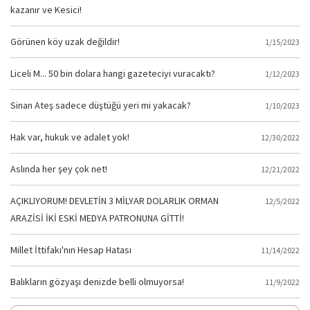
kazanır ve Kesici!
Görünen köy uzak değildir!
1/15/2023
Liceli M... 50 bin dolara hangi gazeteciyi vuracaktı?
1/12/2023
Sinan Ateş sadece düştüğü yeri mi yakacak?
1/10/2023
Hak var, hukuk ve adalet yok!
12/30/2022
Aslında her şey çok net!
12/21/2022
AÇIKLIYORUM! DEVLETİN 3 MİLYAR DOLARLIK ORMAN
12/5/2022
ARAZİSİ İKİ ESKİ MEDYA PATRONUNA GİTTİ!
Millet İttifakı'nın Hesap Hatası
11/14/2022
Balıkların gözyaşı denizde belli olmuyorsa!
11/9/2022