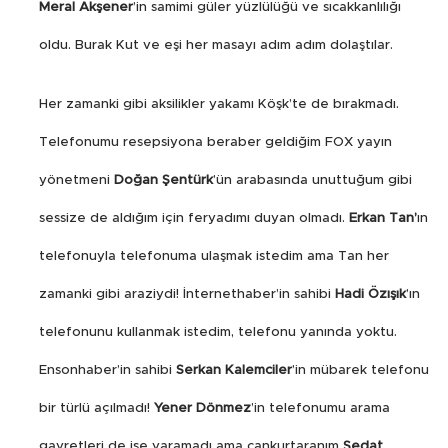
Meral Akşener
’in samimi güler yüzlülüğü ve sıcakkanlılığı
oldu. Burak Kut ve eşi her masayı adım adım dolaştılar.
Her zamanki gibi aksilikler yakamı Köşk’te de bırakmadı.
Telefonumu resepsiyona beraber geldiğim FOX yayın
yönetmeni
Doğan Şentürk
’ün arabasında unuttuğum gibi
sessize de aldığım için feryadımı duyan olmadı.
Erkan Tan’
ın
telefonuyla telefonuma ulaşmak istedim ama Tan her
zamanki gibi araziydi! İnternethaber’in sahibi
Hadi Özışık
’ın
telefonunu kullanmak istedim, telefonu yanında yoktu.
Ensonhaber’in sahibi
Serkan Kalemciler
’in mübarek telefonu
bir türlü açılmadı!
Yener Dönmez
’in telefonumu arama
gayretleri de işe yaramadı ama cankurtaranım
Sedat