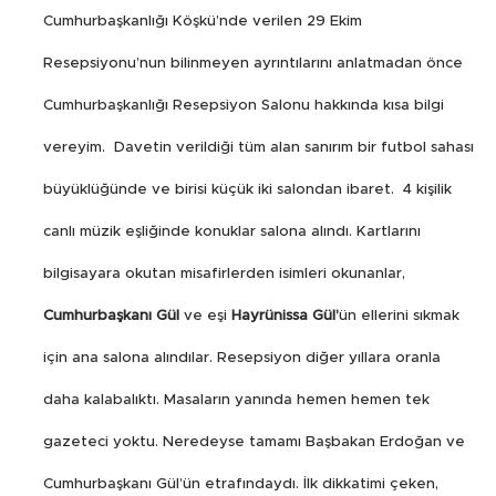
Cumhurbaşkanlığı Köşkü’nde verilen 29 Ekim
Resepsiyonu’nun bilinmeyen ayrıntılarını anlatmadan önce
Cumhurbaşkanlığı Resepsiyon Salonu hakkında kısa bilgi
vereyim.
Davetin verildiği tüm alan sanırım bir futbol sahası
büyüklüğünde ve birisi küçük iki salondan ibaret.
4 kişilik
canlı müzik eşliğinde konuklar salona alındı. Kartlarını
bilgisayara okutan misafirlerden isimleri okunanlar,
Cumhurbaşkanı Gül
ve eşi
Hayrünissa Gül’
ün ellerini sıkmak
için ana salona alındılar. Resepsiyon diğer yıllara oranla
daha kalabalıktı. Masaların yanında hemen hemen tek
gazeteci yoktu. Neredeyse tamamı Başbakan Erdoğan ve
Cumhurbaşkanı Gül’ün etrafındaydı. İlk dikkatimi çeken,