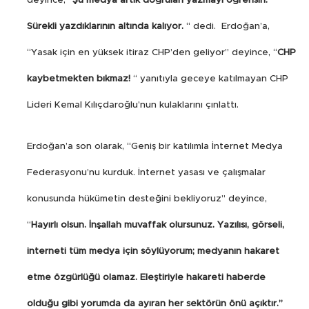
deyince, “
Şu medya artık doğruları yazmayı öğrensin.
Sürekli yazdıklarının altında kalıyor.
“ dedi.
Erdoğan’a,
“Yasak için en yüksek itiraz CHP’den geliyor” deyince, “
CHP
kaybetmekten bıkmaz!
“ yanıtıyla geceye katılmayan CHP
Lideri Kemal Kılıçdaroğlu’nun kulaklarını çınlattı.
Erdoğan’a son olarak, “Geniş bir katılımla İnternet Medya
Federasyonu’nu kurduk. İnternet yasası ve çalışmalar
konusunda hükümetin desteğini bekliyoruz” deyince,
“
Hayırlı olsun. İnşallah muvaffak olursunuz. Yazılısı, görseli,
interneti tüm medya için söylüyorum; medyanın hakaret
etme özgürlüğü olamaz.
Eleştiriyle hakareti haberde
olduğu gibi yorumda da ayıran her sektörün önü açıktır.”