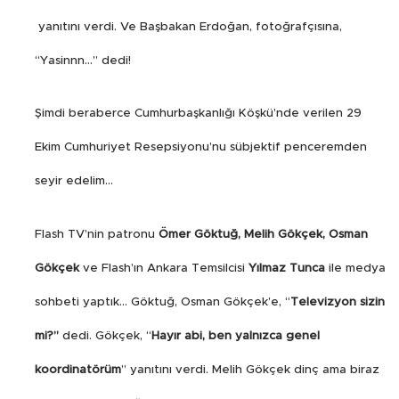
yanıtını verdi. Ve Başbakan Erdoğan, fotoğrafçısına,
“Yasinnn…” dedi!
Şimdi beraberce Cumhurbaşkanlığı Köşkü’nde verilen 29
Ekim Cumhuriyet Resepsiyonu’nu sübjektif penceremden
seyir edelim…
Flash TV’nin patronu
Ömer Göktuğ, Melih Gökçek, Osman
Gökçek
ve Flash’ın Ankara Temsilcisi
Yılmaz Tunca
ile medya
sohbeti yaptık… Göktuğ, Osman Gökçek’e, “
Televizyon sizin
mi?”
dedi. Gökçek, “
Hayır abi, ben yalnızca genel
koordinatörüm
” yanıtını verdi. Melih Gökçek dinç ama biraz