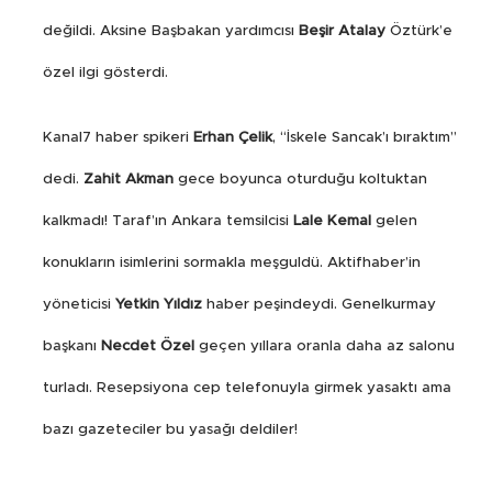
değildi. Aksine Başbakan yardımcısı
Beşir Atalay
Öztürk’e
özel ilgi gösterdi.
Kanal7 haber spikeri
Erhan Çelik
, “İskele Sancak’ı bıraktım”
dedi.
Zahit Akman
gece boyunca oturduğu koltuktan
kalkmadı! Taraf’ın Ankara temsilcisi
Lale Kemal
gelen
konukların isimlerini sormakla meşguldü. Aktifhaber’in
yöneticisi
Yetkin Yıldız
haber peşindeydi. Genelkurmay
başkanı
Necdet Özel
geçen yıllara oranla daha az salonu
turladı. Resepsiyona cep telefonuyla girmek yasaktı ama
bazı gazeteciler bu yasağı deldiler!