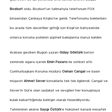
Bozkurt
oldu. Bozkurt’un talimatıyla telefonum FOX
binasından Çankaya Köşkü’ne geldi. Telefonumu beklerken
bu arada tüm davetliler gittiği için Köşk’ün bahçesinde
onlarca koruma polisinin şüpheli bakışlarına maruz kaldım.
Arabası geciken Bugün yazarı
Gülay Göktürk
beton
zeminde sigara içerek
Emin Pazarcı
ile sohbet etti.
Cumhurbaşkanı Koruma müdürü
Osman Cangal
ve basın
müşaviri
Ahmet Sever
konuklarla tek tek ilgilendi. Cangal ve
Sever’in Gül’e olan sadakat ve sevgileri her konuşmaya
kulak kabarttığımda belirgin olarak hissediliyordu.
Tahminimin aksine
Saygı Öztürk
’e hükümet kanadı mesafeli