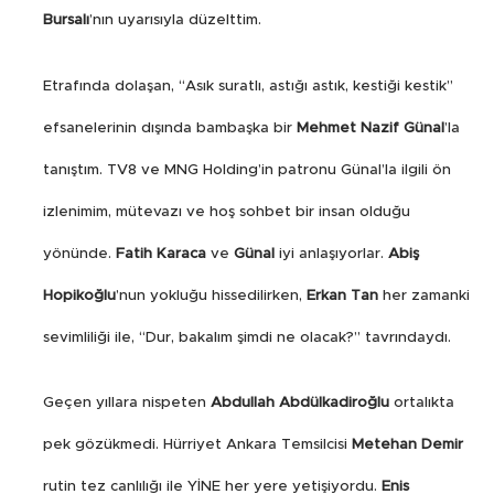
Bursalı
’nın uyarısıyla düzelttim.
Etrafında dolaşan, “Asık suratlı, astığı astık, kestiği kestik”
efsanelerinin dışında bambaşka bir
Mehmet Nazif Günal
’la
tanıştım. TV8 ve MNG Holding’in patronu Günal’la ilgili ön
izlenimim, mütevazı ve hoş sohbet bir insan olduğu
yönünde.
Fatih Karaca
ve
Günal
iyi anlaşıyorlar.
Abiş
Hopikoğlu
’nun yokluğu hissedilirken,
Erkan Tan
her zamanki
sevimliliği ile, “Dur, bakalım şimdi ne olacak?” tavrındaydı.
Geçen yıllara nispeten
Abdullah Abdülkadiroğlu
ortalıkta
pek gözükmedi. Hürriyet Ankara Temsilcisi
Metehan Demir
rutin tez canlılığı ile YİNE her yere yetişiyordu.
Enis