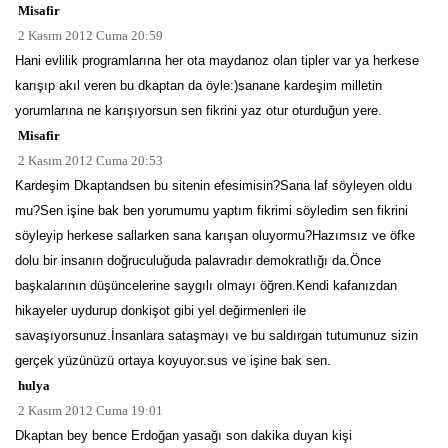
Misafir
2 Kasım 2012 Cuma 20:59
Hani evlilik programlarına her ota maydanoz olan tipler var ya herkese
karışıp akıl veren bu dkaptan da öyle:)sanane kardeşim milletin
yorumlarına ne karışıyorsun sen fikrini yaz otur oturduğun yere.
Misafir
2 Kasım 2012 Cuma 20:53
Kardeşim Dkaptandsen bu sitenin efesimisin?Sana laf söyleyen oldu
mu?Sen işine bak ben yorumumu yaptım fikrimi söyledim sen fikrini
söyleyip herkese sallarken sana karışan oluyormu?Hazımsız ve öfke
dolu bir insanın doğruculuğuda palavradır demokratlığı da.Önce
başkalarının düşüncelerine saygılı olmayı öğren.Kendi kafanızdan
hikayeler uydurup donkişot gibi yel değirmenleri ile
savaşıyorsunuz.İnsanlara sataşmayı ve bu saldırgan tutumunuz sizin
gerçek yüzünüzü ortaya koyuyor.sus ve işine bak sen.
hulya
2 Kasım 2012 Cuma 19:01
Dkaptan bey bence Erdoğan yasağı son dakika duyan kişi