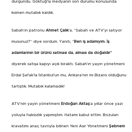
durgundu. Göktuğ’la medyanın son durumu konusunda
kısmen mutabık kaldık.
Sabah’ın patronu
Ahmet Çalık
’a, “Sabah ve ATV’yi satıyor
musunuz?” diye sordum. Yanıtı, “
Ben iş adamıyım. İş
adamlarının bir ürünü satması da, alması da doğaldır”
diyerek satışa kapıyı açık bıraktı. Sabah’ın yayın yönetmeni
Erdal Şafak’la İstanbul’un mu, Ankara’nın mı Bizans olduğunu
tartıştık. Mutabık kalamadık!
ATV’nin yayın yönetmeni
Erdoğan Aktaş
’a yıllar önce yazı
yoluyla haksızlık yapmıştım. Hatamı kabul ettim. Bozulan
kravatımı anaç tavrıyla bilinen Yeni Asır Yönetmeni
Şebnem