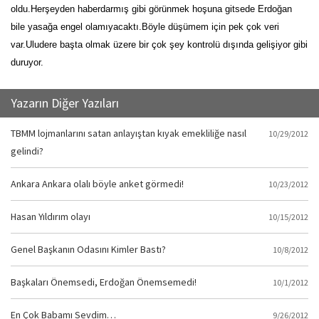
oldu.Herşeyden haberdarmış gibi görünmek hoşuna gitsede Erdoğan
bile yasağa engel olamıyacaktı.Böyle düşümem için pek çok veri
var.Uludere başta olmak üzere bir çok şey kontrolü dışında gelişiyor gibi
duruyor.
Yazarın Diğer Yazıları
TBMM lojmanlarını satan anlayıştan kıyak emekliliğe nasıl
10/29/2012
gelindi?
Ankara Ankara olalı böyle anket görmedi!
10/23/2012
Hasan Yıldırım olayı
10/15/2012
Genel Başkanın Odasını Kimler Bastı?
10/8/2012
Başkaları Önemsedi, Erdoğan Önemsemedi!
10/1/2012
En Çok Babamı Sevdim…
9/26/2012