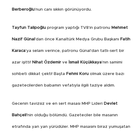
Berberoğlu
’nun canı sıkkın görünüyordu.
Tayfun Talipoğlu
program yaptığı TV8’in patronu
Mehmet
Nazif Günal
’dan önce Kanaltürk Medya Grubu Başkanı
Fatih
Karaca
’ya selam verince, patronu Günal’dan tatlı-sert bir
azar işitti!
Nihat Özdemir
ve
İsmail Küçükkaya
’nın samimi
sohbeti dikkat çekti! Başta
Fehmi Koru
olmak üzere bazı
gazetecilerden babamın vefatıyla ilgili taziye aldım.
Gecenin tavizsiz ve en sert masası MHP Lideri
Devlet
Bahçeli’
nin olduğu bölümdü. Gazeteciler bile masanın
etrafında yan yan yürüdüler. MHP masasını biraz yumuşatan