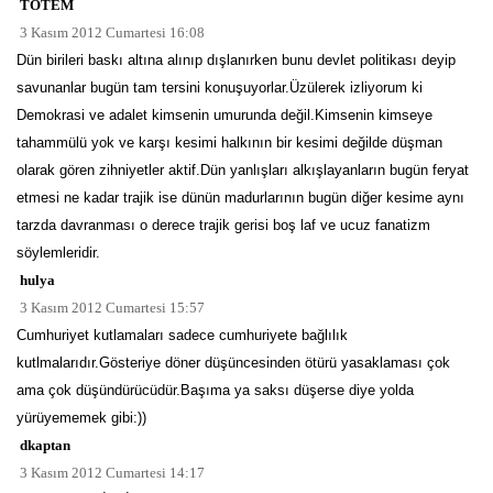
TOTEM
3 Kasım 2012 Cumartesi 16:08
Dün birileri baskı altına alınıp dışlanırken bunu devlet politikası deyip
savunanlar bugün tam tersini konuşuyorlar.Üzülerek izliyorum ki
Demokrasi ve adalet kimsenin umurunda değil.Kimsenin kimseye
tahammülü yok ve karşı kesimi halkının bir kesimi değilde düşman
olarak gören zihniyetler aktif.Dün yanlışları alkışlayanların bugün feryat
etmesi ne kadar trajik ise dünün madurlarının bugün diğer kesime aynı
tarzda davranması o derece trajik gerisi boş laf ve ucuz fanatizm
söylemleridir.
hulya
3 Kasım 2012 Cumartesi 15:57
Cumhuriyet kutlamaları sadece cumhuriyete bağlılık
kutlmalarıdır.Gösteriye döner düşüncesinden ötürü yasaklaması çok
ama çok düşündürücüdür.Başıma ya saksı düşerse diye yolda
yürüyememek gibi:))
dkaptan
3 Kasım 2012 Cumartesi 14:17