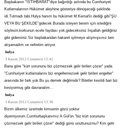
Başbakanın "İSTİHBARAT"diye bağırdığı aslında bu Cumhuriyet
Kutlamalarının Hükümet aleyhine gösteriye dönüşeceği şeklinde
idi.Tutmadı tabi.Hulya hanım bu hükümet M.Kemal'in dediği gibi"ŞU
VEYA BU ŞEKİLDE"gidecek.Burada isteyen benim için istediğini
söylesin;korkunun ecele faydası yok,gideceksiniz.İnşallah geldiğiniz
gibi gidersiniz.Siz başbakandan hakaret işitmeye alışmışsınız ben
alışamadım ve nefretim artıyor.
hulya
3 Kasım 2012 Cumartesi 13:42
Bana göre "kürt sorununu biz çözmezsek gelir birileri çözer" yada
"Cumhuriyet kutlamalarını biz engellemezsek gelir birileri engeller"
arasında bir fark yok.Bu şu demek değilmidir? Biletler kesildi bari biz
kesiyormuş gibi davranalım...
hulya
3 Kasım 2012 Cumartesi 13:36
Bizim ülkemiz üzerinde kimsenin gözü yoktur
diyemiyorum.Cumhurbaşkanımız A.Gül'ün "biz kürt sorununu
çözmezsek gelir birileri çözer" dediği günü unuttunuzmu? Kim gelir