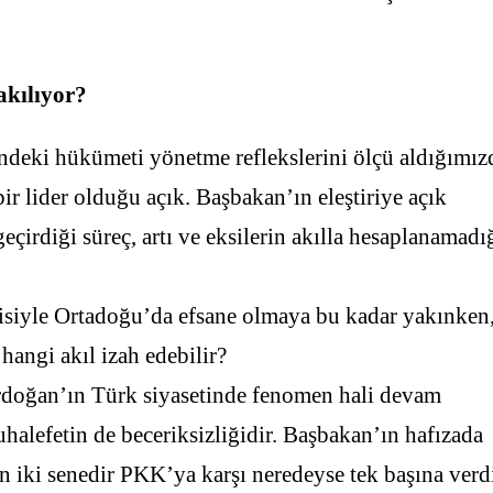
akılıyor?
cindeki hükümeti yönetme reflekslerini ölçü aldığımız
r lider olduğu açık. Başbakan’ın eleştiriye açık
irdiği süreç, artı ve eksilerin akılla hesaplanamadı
tkisiyle Ortadoğu’da efsane olmaya bu kadar yakınken
angi akıl izah edebilir?
rdoğan’ın Türk siyasetinde fenomen hali devam
uhalefetin de beceriksizliğidir. Başbakan’ın hafızada
n iki senedir PKK’ya karşı neredeyse tek başına verd