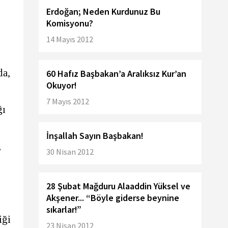
Erdoğan; Neden Kurdunuz Bu
Komisyonu?
14 Mayıs 2012
da,
60 Hafız Başbakan’a Aralıksız Kur’an
Okuyor!
7 Mayıs 2012
ğı
İnşallah Sayın Başbakan!
,
30 Nisan 2012
28 Şubat Mağduru Alaaddin Yüksel ve
Akşener... “Böyle giderse beynine
sıkarlar!”
iği
23 Nisan 2012