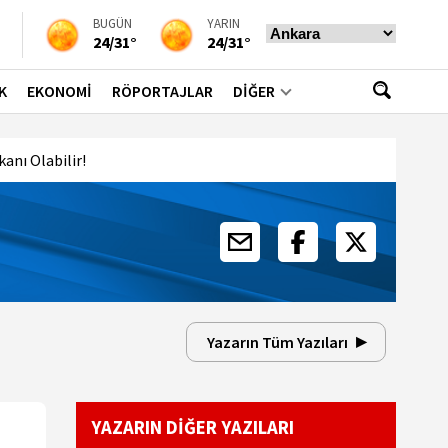
BUGÜN
YARIN
24/31°
24/31°
K
EKONOMİ
RÖPORTAJLAR
DİĞER
anı Olabilir!
Yazarın Tüm Yazıları
YAZARIN DİĞER YAZILARI