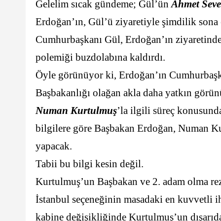
Gelelim sıcak gündeme; Gül’ün
Ahmet Seve
Erdoğan’ın, Gül’ü ziyaretiyle şimdilik sona 
Cumhurbaşkanı Gül, Erdoğan’ın ziyaretinde
polemiği buzdolabına kaldırdı.
Öyle görünüyor ki, Erdoğan’ın Cumhurbaşk
Başbakanlığı olağan akla daha yatkın görün
Numan Kurtulmuş
’la ilgili süreç konusund
bilgilere göre Başbakan Erdoğan, Numan Ku
yapacak.
Tabii bu bilgi kesin değil.
Kurtulmuş’un Başbakan ve 2. adam olma reze
İstanbul seçeneğinin masadaki en kuvvetli 
kabine değişikliğinde Kurtulmuş’un dışarıd