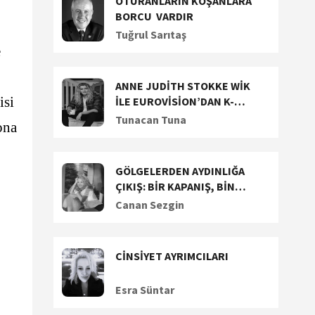
OTURANLARIN KOŞANLARA
BORCU VARDIR
Tuğrul Sarıtaş
e
ANNE JUDİTH STOKKE WİK
isi
İLE EUROVİSİON’DAN K-
POP’A UZANAN YARATICI
Tunacan Tuna
ona
YOLCULUĞUNU KONUŞTUK
GÖLGELERDEN AYDINLIĞA
ÇIKIŞ: BİR KAPANIŞ, BİN
BAŞLANGIÇ!
Canan Sezgin
CİNSİYET AYRIMCILARI
Esra Süntar