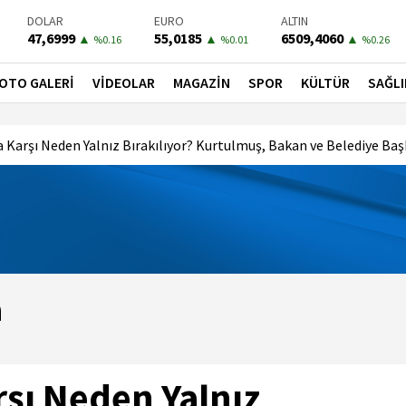
DOLAR
EURO
ALTIN
47,6999
55,0185
6509,4060
▲
▲
▲
%0.16
%0.01
%0.26
BIST-100
PETROL
BONO
13798,82
82,2800
41,5300
▲
▼
▼
OTO GALERİ
VİDEOLAR
MAGAZİN
SPOR
KÜLTÜR
SAĞLI
%0.7
%-0.6
%-0.02
 Karşı Neden Yalnız Bırakılıyor? Kurtulmuş, Bakan ve Belediye Başk
a
şı Neden Yalnız