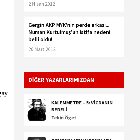
2 Nisan 2012
Gergin AKP MYK’nın perde arkası...
Numan Kurtulmuş'un istifa nedeni
belli oldu!
26 Mart 2012
DİĞER YAZARLARIMIZDAN
gay
KALEMMETRE – 5: VİCDANIN
BEDELİ
Tekin Öget