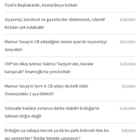
Özel'e Başbakanlık, Kemal Beye koltuk!
Siyasetçi, bürokrat ve gazeteciler dinlenmedi, izlendi!
5/28/2024
Kötüler çok kalabalık!
Mansur Yavaş'ın CB adaylığının önünü açan iki siyasetçiyi
5/22/2024
tanıyalım!
CHP'nin dikiş tutmaz Sabrisi 'Vaziyet alın, buralar
5/15/2024
karışacak!' İmamoğlu'na yeni koltuk!
Mansur Yavaş'ın Sırrı! 4. CB adayı da belli oldu!
5/3/2024
Önümüzdeki 2 aya DİKKAT!
İstisnalar kaideyi zorlarsa darbe olabilir! Erdoğan'ın
4/16/2024
talimatı doğru değil!
Erdoğan ya sahaya inecek ya da bu şarkı bitecek! Kim bu
4/8/2024
asi yeniçeriler? İktidar kiminle çarpışıyor?