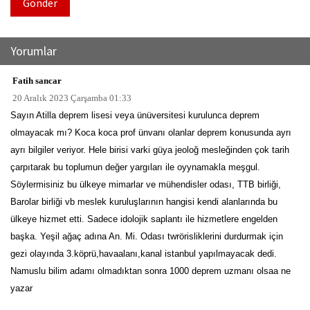
Gönder
Yorumlar
Fatih sancar
20 Aralık 2023 Çarşamba 01:33
Sayın Atilla deprem lisesi veya ünüversitesi kurulunca deprem
olmayacak mı? Koca koca prof ünvanı olanlar deprem konusunda ayrı
ayrı bilgiler veriyor. Hele birisi varki güya jeoloğ mesleğinden çok tarih
çarpıtarak bu toplumun değer yargıları ile oyynamakla meşgul.
Söylermisiniz bu ülkeye mimarlar ve mühendisler odası, TTB birliği,
Barolar birliği vb meslek kuruluşlarının hangisi kendi alanlarında bu
ülkeye hizmet etti. Sadece idolojik saplantı ile hizmetlere engelden
başka. Yeşil ağaç adına An. Mi. Odası twrörisliklerini durdurmak için
gezi olayında 3.köprü,havaalanı,kanal istanbul yapılmayacak dedi.
Namuslu bilim adamı olmadıktan sonra 1000 deprem uzmanı olsaa ne
yazar