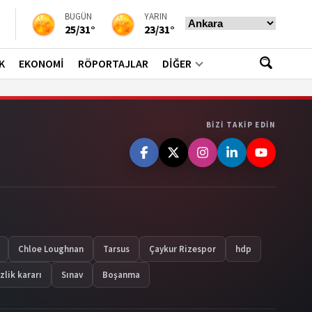
BUGÜN
YARIN
25/31°
23/31°
K
EKONOMİ
RÖPORTAJLAR
DİĞER
BIZI TAKIP EDIN
Chloe Loughnan
Tarsus
Çaykur Rizespor
hdp
zlik kararı
Sınav
Boşanma