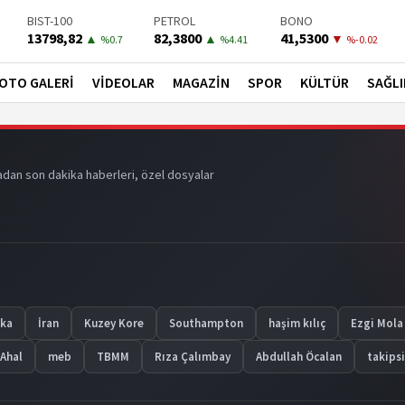
DOLAR
EURO
ALTIN
47,5922
54,9507
6482,6270
▲
▼
▼
%0.05
%-0.11
%-0.21
BIST-100
PETROL
BONO
13798,82
82,3800
41,5300
▲
▲
▼
OTO GALERİ
VİDEOLAR
MAGAZİN
SPOR
KÜLTÜR
SAĞLI
%0.7
%4.41
%-0.02
dan son dakika haberleri, özel dosyalar
ika
İran
Kuzey Kore
Southampton
haşim kılıç
Ezgi Mola
Ahal
meb
TBMM
Rıza Çalımbay
Abdullah Öcalan
takipsi