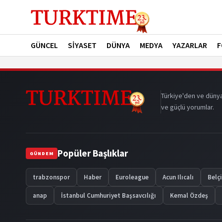
GÜNCEL
SİYASET
DÜNYA
MEDYA
YAZARLAR
F
Türkiye'den ve dünya
ve güçlü yorumlar.
Popüler Başlıklar
GÜNDEM
trabzonspor
Haber
Euroleague
Acun Ilıcalı
Belç
anap
İstanbul Cumhuriyet Başsavcılığı
Kemal Özdeş