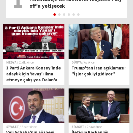
1
off'a yetişecek
MEDYA
/ 31 dk. önce
DÜNYA
/ Az önce
3 Parti Ankara Konsey'inde
Trump'tan İran açıklaması:
adaylık için Yavaş'ı ikna
"İşler çok iyi gidiyor"
etmeye çalışıyor. Dalan'a
siyasi teklif!
SİYASET
/ 2 saat önce
SİYASET
/ 2 saat önce
Veli Ağbaba'nın ağabeyi
İletişim Başkanlığı