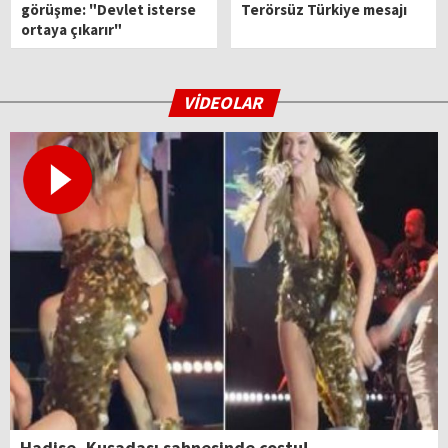
görüşme: "Devlet isterse
Terörsüz Türkiye mesajı
ortaya çıkarır"
VİDEOLAR
Hadise, Kuşadası sahnesinde coştu!