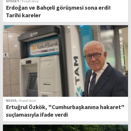
SİYASET
/ 9 saat önce
Erdoğan ve Bahçeli görüşmesi sona erdi!
Tarihi kareler
MEDYA
/ 9 saat önce
Ertuğrul Özkök, "Cumhurbaşkanına hakaret"
suçlamasıyla ifade verdi