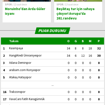
SPOR
/ 12 saat önce
SPOR
/ 13 saat önce
Moruinho'dan Arda Güler
Beşiktaş tur için sahaya
isyanı
çıkıyor! Avrupa'da
261.randevu
PUAN DURUMU
Takım
O
G
B
M
P
1
Kasımpaşa
34
8
8
18
32
2
HangiKredi Ümraniyespor
34
6
12
16
30
3
Adana Demirspor
0
0
0
0
0
4
arabam.com Konyaspor
0
0
0
0
0
5
Atakaş Hatayspor
0
0
0
0
0
...
16
Trabzonspor
0
0
0
0
0
17
VavaCars Fatih Karagümrük
0
0
0
0
0