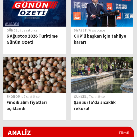
GÜNCEL
/ 5 saat önce
SİYASET
/ 6 saat önce
6 Ağustos 2026 Turktime
CHP'li başkan için tahliye
Günün Özeti
kararı
EKONOMİ
/ 7 saat önce
GÜNCEL
/ 7 saat önce
Fındık alım fiyatları
Şanlıurfa'da sıcaklık
açıklandı
rekoru!
ANALİZ
Tümü