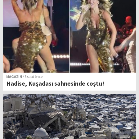
MAGAZİN
/ 8 saat önce
Hadise, Kuşadası sahnesinde coştu!