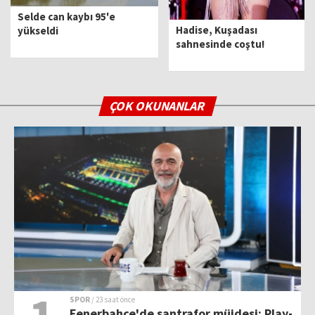
Selde can kaybı 95'e
Hadise, Kuşadası
yükseldi
sahnesinde coştu!
ÇOK OKUNANLAR
SPOR
/ 23 saat önce
Fenerbahçe'de santrafor müjdesi: Play-