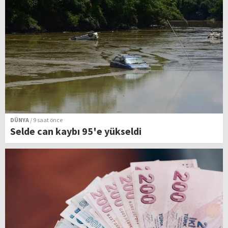
DÜNYA
/ 9 saat önce
Selde can kaybı 95'e yükseldi