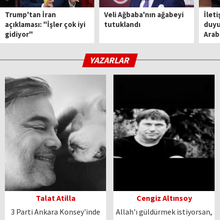
Trump'tan İran
Veli Ağbaba'nın ağabeyi
İleti
açıklaması: "İşler çok iyi
tutuklandı
duyu
gidiyor"
Arabi
YAZARLAR
Talat Atilla
Cengiz Altınsoy
3 Parti Ankara Konsey'inde
Allah'ı güldürmek istiyorsan,