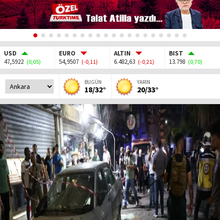
USD
EURO
ALTIN
BIST
47,5922
54,9507
6.482,63
13.798
(0,05)
(-0,11)
(-0,21)
(0,70)
BUGÜN
YARIN
18/32°
20/33°