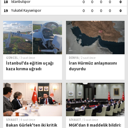
18
İstanbulspor
0
0
0
0
0
19
Yukatel Kayserispor
0
0
0
0
0
GÜNCEL
/ 3 saat önce
DÜNYA
/ 2 saat önce
İstanbul'da eğitim uçağı
İran Hürmüz anlaşmasını
kaza kırıma uğradı
duyurdu
SİYASET
/ 4 saat önce
SİYASET
/ 5 saat önce
Bakan Gürlek'ten iki kritik
MGK'dan 8 maddelik bildiri: