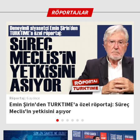
RÖPORTAJLAR
Röportaj
/ 6 ay önce
R
Emin Şirin'den TURKTIME'a özel röportaj: Süreç
T
Meclis'in yetkisini aşıyor
H
k