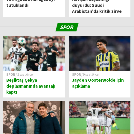
tutuklandı
duyurdu: Suudi
Arabistan'da kritik zirve
SPOR
SPOR
/ 2 saat önce
SPOR
/ 9 saat önce
Beşiktaş Çekya
Jayden Oosterwolde için
deplasmanında avantajı
açıklama
kaptı