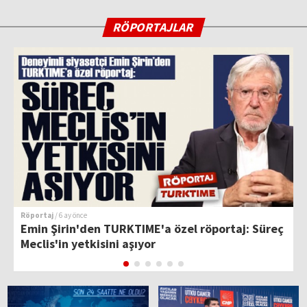
RÖPORTAJLAR
Röportaj
/ 6 ay önce
R
Emin Şirin'den TURKTIME'a özel röportaj: Süreç
T
Meclis'in yetkisini aşıyor
H
k