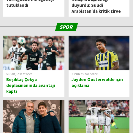
tutuklandı
duyurdu: Suudi
Arabistan'da kritik zirve
SPOR
SPOR
/ 2 saat önce
SPOR
/ 9 saat önce
Beşiktaş Çekya
Jayden Oosterwolde için
deplasmanında avantajı
açıklama
kaptı