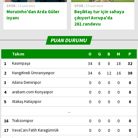
SPOR
/ 12 saat önce
SPOR
/ 13 saat önce
Moruinho'dan Arda Güler
Beşiktaş tur için sahaya
isyanı
çıkıyor! Avrupa'da
261.randevu
PUAN DURUMU
Takım
O
G
B
M
P
1
Kasımpaşa
34
8
8
18
32
2
HangiKredi Ümraniyespor
34
6
12
16
30
3
Adana Demirspor
0
0
0
0
0
4
arabam.com Konyaspor
0
0
0
0
0
5
Atakaş Hatayspor
0
0
0
0
0
...
16
Trabzonspor
0
0
0
0
0
17
VavaCars Fatih Karagümrük
0
0
0
0
0