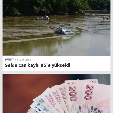
DÜNYA
/ 9 saat önce
Selde can kaybı 95'e yükseldi