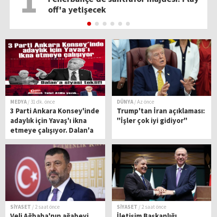
1
off'a yetişecek
MEDYA
/ 31 dk. önce
DÜNYA
/ Az önce
3 Parti Ankara Konsey'inde
Trump'tan İran açıklaması:
adaylık için Yavaş'ı ikna
"İşler çok iyi gidiyor"
etmeye çalışıyor. Dalan'a
siyasi teklif!
SİYASET
/ 2 saat önce
SİYASET
/ 2 saat önce
Veli Ağbaba'nın ağabeyi
İletişim Başkanlığı