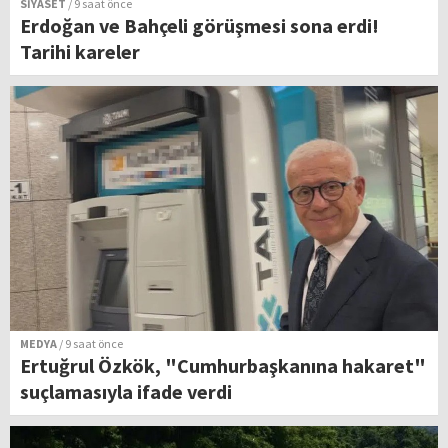
SİYASET
/ 9 saat önce
Erdoğan ve Bahçeli görüşmesi sona erdi!
Tarihi kareler
MEDYA
/ 9 saat önce
Ertuğrul Özkök, "Cumhurbaşkanına hakaret"
suçlamasıyla ifade verdi