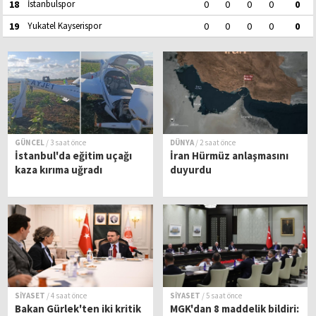
18
İstanbulspor
0
0
0
0
0
19
Yukatel Kayserispor
0
0
0
0
0
GÜNCEL
/ 3 saat önce
DÜNYA
/ 2 saat önce
İstanbul'da eğitim uçağı
İran Hürmüz anlaşmasını
kaza kırıma uğradı
duyurdu
SİYASET
/ 4 saat önce
SİYASET
/ 5 saat önce
Bakan Gürlek'ten iki kritik
MGK'dan 8 maddelik bildiri: