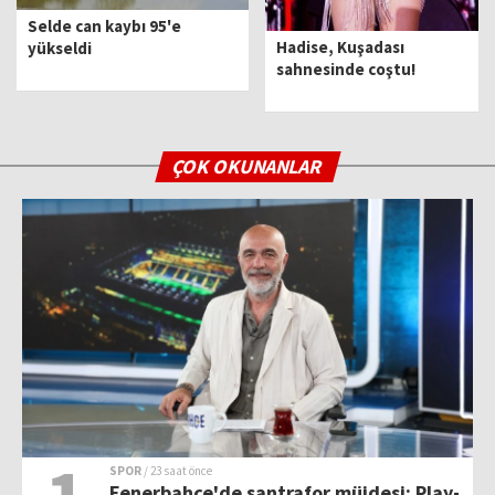
Selde can kaybı 95'e
Hadise, Kuşadası
yükseldi
sahnesinde coştu!
ÇOK OKUNANLAR
SPOR
/ 23 saat önce
Fenerbahçe'de santrafor müjdesi: Play-