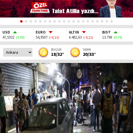
USD
EURO
ALTIN
BIST
47,5922
54,9507
6.482,63
13.798
(0,05)
(-0,11)
(-0,21)
(0,70)
BUGÜN
YARIN
18/32°
20/33°