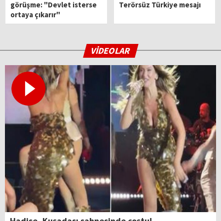
görüşme: "Devlet isterse
Terörsüz Türkiye mesajı
ortaya çıkarır"
VİDEOLAR
Hadise, Kuşadası sahnesinde coştu!