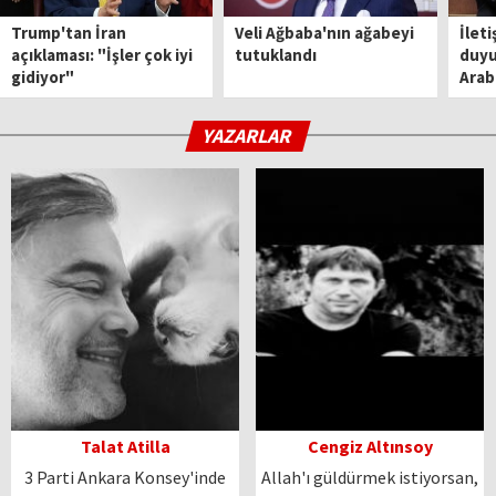
Trump'tan İran
Veli Ağbaba'nın ağabeyi
İleti
açıklaması: "İşler çok iyi
tutuklandı
duyu
gidiyor"
Arabi
YAZARLAR
Talat Atilla
Cengiz Altınsoy
3 Parti Ankara Konsey'inde
Allah'ı güldürmek istiyorsan,