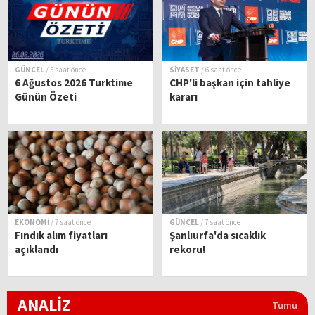
GÜNCEL
/ 5 saat önce
SİYASET
/ 6 saat önce
6 Ağustos 2026 Turktime
CHP'li başkan için tahliye
Günün Özeti
kararı
EKONOMİ
/ 7 saat önce
GÜNCEL
/ 7 saat önce
Fındık alım fiyatları
Şanlıurfa'da sıcaklık
açıklandı
rekoru!
ANALİZ
Tümü