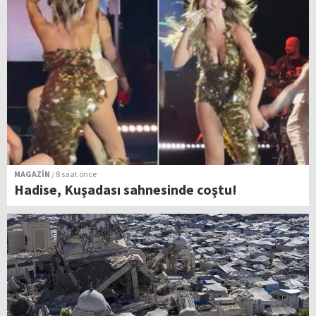
MAGAZİN
/ 8 saat önce
Hadise, Kuşadası sahnesinde coştu!