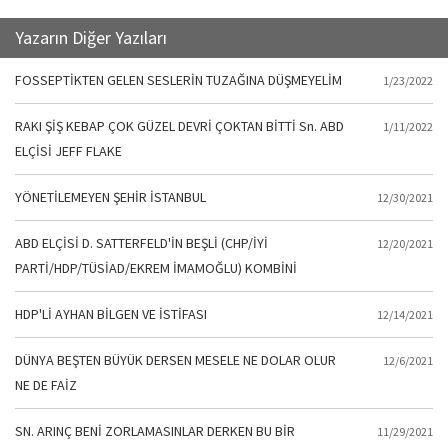
Yazarın Diğer Yazıları
FOSSEPTİKTEN GELEN SESLERİN TUZAĞINA DÜŞMEYELİM
1/23/2022
RAKI ŞİŞ KEBAP ÇOK GÜZEL DEVRİ ÇOKTAN BİTTİ Sn. ABD
1/11/2022
ELÇİSİ JEFF FLAKE
YÖNETİLEMEYEN ŞEHİR İSTANBUL
12/30/2021
ABD ELÇİSİ D. SATTERFELD'İN BEŞLİ (CHP/İYİ
12/20/2021
PARTİ/HDP/TÜSİAD/EKREM İMAMOĞLU) KOMBİNİ
HDP'Lİ AYHAN BİLGEN VE İSTİFASI
12/14/2021
DÜNYA BEŞTEN BÜYÜK DERSEN MESELE NE DOLAR OLUR
12/6/2021
NE DE FAİZ
SN. ARINÇ BENİ ZORLAMASINLAR DERKEN BU BİR
11/29/2021