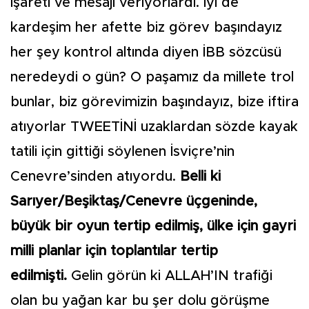
işareti ve mesajı veriyorlardı. İyi de
kardeşim her afette biz görev başındayız
her şey kontrol altında diyen İBB sözcüsü
neredeydi o gün? O paşamız da millete trol
bunlar, biz görevimizin başındayız, bize iftira
atıyorlar TWEETİNİ uzaklardan sözde kayak
tatili için gittiği söylenen İsviçre’nin
Cenevre’sinden atıyordu.
Belli ki
Sarıyer/Beşiktaş/Cenevre üçgeninde,
büyük bir oyun tertip edilmiş, ülke için gayri
milli planlar için toplantılar tertip
edilmişti.
Gelin görün ki ALLAH’IN trafiği
olan bu yağan kar bu şer dolu görüşme