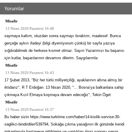
Yorumlar
Misafir
13 Nisan 2020 Pazartesi 16:48
saymaya kaltım, otuzdan sonra saymayı bıraktım, maalesef. Bunca
gerçeğe aykırı ifadeyi (bilgi diyemiyorum çünkü) bir sayfa yazıya
sığdırabilmek de herkese kısmet olmaz. Sayın Yazarımızı bu başarısı
için kutlar, başarılarının devamını dilerim. Saygılarımla
Misafir
13 Nisan 2020 Pazartesi 16:43
17 Şubat 2013, "Biz her türlü milliyetçiliği, ayaklarının altına almış bir
iktidarız", R T Erdoğan. 13 Nisan 2020, "... Bosna’ya balkanlara sahip
çıkmaya Kızıl Elmaya koşmaya devam edeceğiz", Tekin Öget
Misafir
13 Nisan 2020 Pazartesi 16:37
Bu haber sizin https://www.turktime.com/haber/14-kisilik-servise-30-
saglikci-bindirdiler/539794, Sokağa çıkma yasağının ilk gününde kendi
imkanlarıyla hastaneye gittiklerini ve yaptıkları itiraz sonrası servis