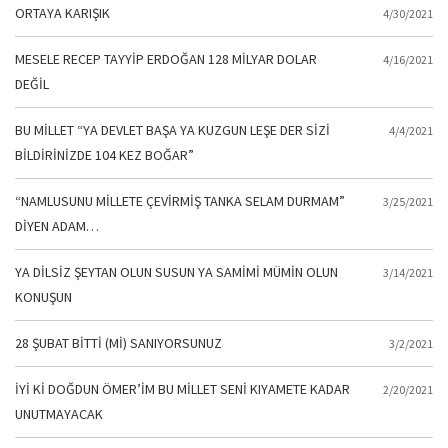
ORTAYA KARIŞIK
4/30/2021
MESELE RECEP TAYYİP ERDOĞAN 128 MİLYAR DOLAR
4/16/2021
DEĞİL
BU MİLLET “YA DEVLET BAŞA YA KUZGUN LEŞE DER SİZİ
4/4/2021
BİLDİRİNİZDE 104 KEZ BOĞAR”
“NAMLUSUNU MİLLETE ÇEVİRMİŞ TANKA SELAM DURMAM”
3/25/2021
DİYEN ADAM…
YA DİLSİZ ŞEYTAN OLUN SUSUN YA SAMİMİ MÜMİN OLUN
3/14/2021
KONUŞUN
28 ŞUBAT BİTTİ (Mİ) SANIYORSUNUZ
3/2/2021
İYİ Kİ DOĞDUN ÖMER’İM BU MİLLET SENİ KIYAMETE KADAR
2/20/2021
UNUTMAYACAK