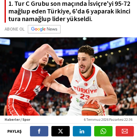
1. Tur C Grubu son maçında İsviçre'yi 95-72
mağlup eden Türkiye, 6'da 6 yaparak ikinci
tura namağlup lider yükseldi.
ABONE OL
Haberler / Spor
6 Temmuz 2026 Pazartesi 22:36
PAYLAŞ