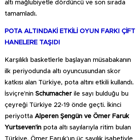
altı mağlubiyetle dördüncü ve son sırada
tamamladı.
POTA ALTINDAKİ ETKİLİ OYUN FARKI ÇİFT
HANELERE TAŞIDI
Karşılıklı basketlerle başlayan müsabakanın
ilk periyodunda altı oyuncusundan skor
katkısı alan Türkiye, pota altını etkili kullandı.
İsviçre'nin
Schumacher
ile sayı bulduğu bu
çeyreği Türkiye 22-19 önde geçti. İkinci
periyotta
Alperen Şengün ve Ömer Faruk
Yurtseven'in
pota altı sayılarıyla ritim bulan
Türkiye, Ömer Faruk'un üç sayılık isabetiyle