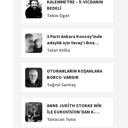
KALEMMETRE – 5: VİCDANIN
BEDELİ
Tekin Öget
3 Parti Ankara Konsey'inde
adaylık için Yavaş'ı ikna
etmeye çalışıyor. Dalan'a
Talat Atilla
siyasi teklif!
OTURANLARIN KOŞANLARA
BORCU VARDIR
Tuğrul Sarıtaş
ANNE JUDİTH STOKKE WİK
İLE EUROVİSİON’DAN K-
POP’A UZANAN YARATICI
Tunacan Tuna
YOLCULUĞUNU KONUŞTUK