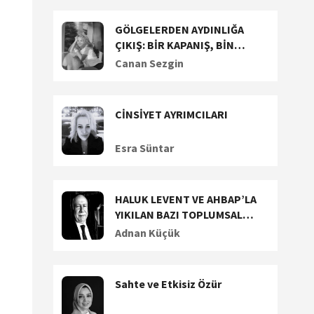
GÖLGELERDEN AYDINLIĞA
ÇIKIŞ: BİR KAPANIŞ, BİN
BAŞLANGIÇ!
Canan Sezgin
CİNSİYET AYRIMCILARI
Esra Süntar
HALUK LEVENT VE AHBAP’LA
YIKILAN BAZI TOPLUMSAL
DEĞERLERİMİZ (1)
Adnan Küçük
Sahte ve Etkisiz Özür