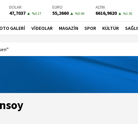
DOLAR
EURO
ALTIN
47,7037
55,2660
6616,9620
▲
▲
▲
%0.17
%0.46
%1.92
BIST-100
PETROL
BONO
13801,39
80,9100
41,5100
▲
▼
▼
OTO GALERİ
VİDEOLAR
MAGAZİN
SPOR
KÜLTÜR
SAĞLI
%0.02
%-2.26
%-0.05
sen”
ınsoy