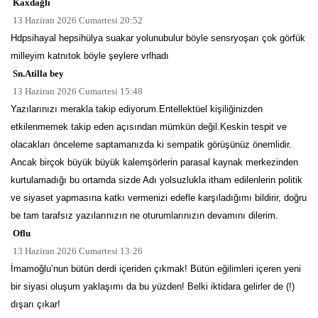
Kaxdağlı
13 Haziran 2026 Cumartesi 20:52
Hdpsihayal hepsihülya suakar yolunubulur böyle sensryoşarı çok görfük
milleyim katnıtok böyle şeylere vrlhadı
Sn.Atilla bey
13 Haziran 2026 Cumartesi 15:48
Yazılarınızı merakla takip ediyorum.Entellektüel kişiliğinizden
etkilenmemek takip eden açısından mümkün değil.Keskin tespit ve
olacakları önceleme saptamanızda ki sempatik görüşünüz önemlidir.
Ancak birçok büyük büyük kalemşörlerin parasal kaynak merkezinden
kurtulamadığı bu ortamda sizde Adı yolsuzlukla itham edilenlerin politik
ve siyaset yapmasına katkı vermenizi edefle karşıladığımı bildirir, doğru
be tam tarafsız yazılarınızın ne oturumlarınızın devamını dilerim.
Oflu
13 Haziran 2026 Cumartesi 13:26
İmamoğlu’nun bütün derdi içeriden çıkmak! Bütün eğilimleri içeren yeni
bir siyasi oluşum yaklaşımı da bu yüzden! Belki iktidara gelirler de (!)
dışarı çıkar!