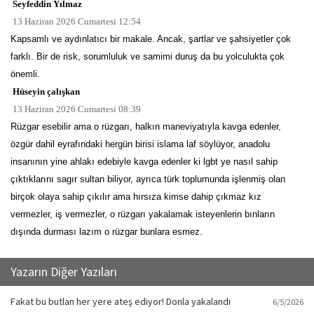
Seyfeddin Yılmaz
13 Haziran 2026 Cumartesi 12:54
Kapsamlı ve aydınlatıcı bir makale. Ancak, şartlar ve şahsiyetler çok
farklı. Bir de risk, sorumluluk ve samimi duruş da bu yolculukta çok
önemli.
Hüseyin çalışkan
13 Haziran 2026 Cumartesi 08:39
Rüzgar esebilir ama o rüzgarı, halkın maneviyatıyla kavga edenler,
özgür dahil eyrafındaki hergün birisi islama laf söylüyor, anadolu
insanının yine ahlakı edebiyle kavga edenler ki lgbt ye nasıl sahip
çıktıklarını sagır sultan biliyor, ayrıca türk toplumunda işlenmiş olan
birçok olaya sahip çıkılır ama hırsıza kimse dahip çıkmaz kız
vermezler, iş vermezler, o rüzgarı yakalamak isteyenlerin bınların
dışında durması lazım o rüzgar bunlara esmez.
Yazarın Diğer Yazıları
Fakat bu butlan her yere ateş ediyor! Donla yakalandı
6/5/2026