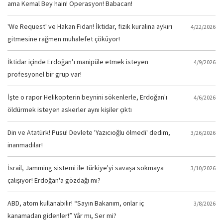
ama Kemal Bey hain! Operasyon! Babacan!
'We Request' ve Hakan Fidan! İktidar, fizik kuralına aykırı
4/22/2026
gitmesine rağmen muhalefet çöküyor!
İktidar içinde Erdoğan’ı manipüle etmek isteyen
4/9/2026
profesyonel bir grup var!
İşte o rapor Helikopterin beynini sökenlerle, Erdoğan'ı
4/6/2026
öldürmek isteyen askerler aynı kişiler çıktı
Din ve Atatürk! Pusu! Devlete 'Yazıcıoğlu ölmedi' dedim,
3/26/2026
inanmadılar!
İsrail, Jamming sistemi ile Türkiye'yi savaşa sokmaya
3/10/2026
çalışıyor! Erdoğan'a gözdağı mı?
ABD, atom kullanabilir! “Sayın Bakanım, onlar iç
3/8/2026
kanamadan gidenler!” Yâr mı, Ser mi?