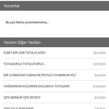
Yorumlar
Bu yazı henüz yorumlanmamış...
Yazarın Diğer Yazıları
ELBET BİR GÜN TUTULACAĞIZ!
10/1/2024
TUTULDUKÇA TUTULUYORUZ...
9/17/2024
BİR SONBAHAR SABAHI RETROSUZ UYANDIN MI HİÇ?
9/2/2024
YAĞMURDAN KAÇARKEN DOLUNAYA TUTULDUK!
8/19/2024
İŞTE MERKÜR İŞTE RETRO!
8/7/2024
YENİ AYLA YENİLENİN!
7/9/2024