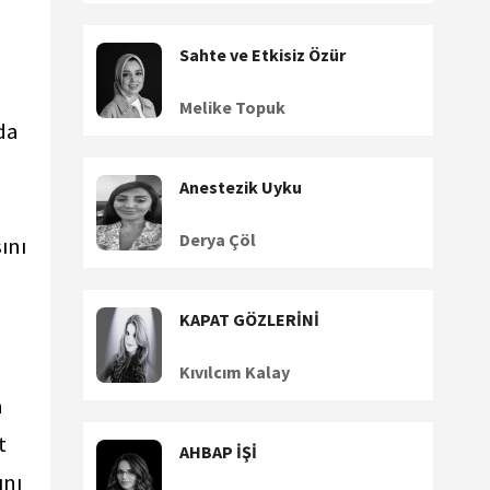
Sahte ve Etkisiz Özür
Melike Topuk
da
Anestezik Uyku
Derya Çöl
ını
KAPAT GÖZLERİNİ
Kıvılcım Kalay
a
t
AHBAP İŞİ
ını