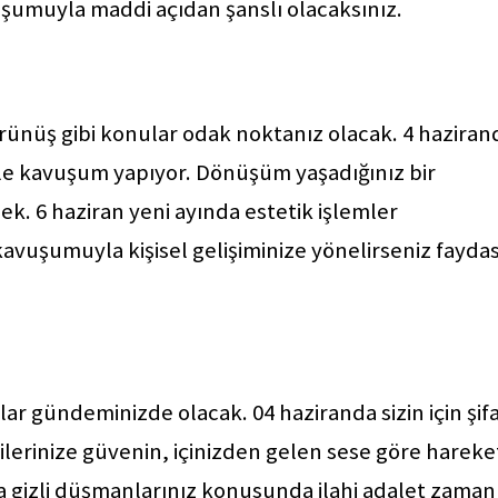
şumuyla maddi açıdan şanslı olacaksınız.
ş görünüş gibi konular odak noktanız olacak. 4 haziran
’le kavuşum yapıyor. Dönüşüm yaşadığınız bir
ecek. 6 haziran yeni ayında estetik işlemler
kavuşumuyla kişisel gelişiminize yönelirseniz faydas
aylar gündeminizde olacak. 04 haziranda sizin için şif
gilerinize güvenin, içinizden gelen sese göre hareke
a gizli düşmanlarınız konusunda ilahi adalet zaman