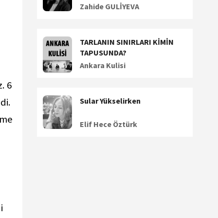
Zahide GULİYEVA
TARLANIN SINIRLARI KİMİN
TAPUSUNDA?
Ankara Kulisi
. 6
di.
Sular Yükselirken
eme
Elif Hece Öztürk
i