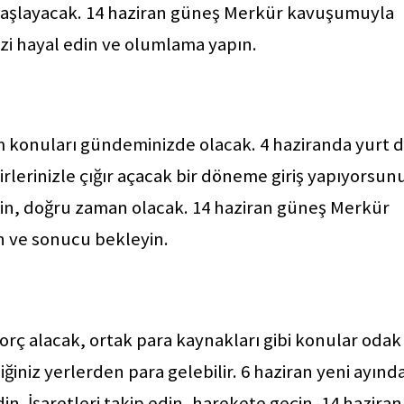
ç başlayacak. 14 haziran güneş Merkür kavuşumuyla
inizi hayal edin ve olumlama yapın.
itim konuları gündeminizde olacak. 4 haziranda yurt d
kirlerinizle çığır açacak bir döneme giriş yapıyorsun
verin, doğru zaman olacak. 14 haziran güneş Merkür
in ve sonucu bekleyin.
 borç alacak, ortak para kaynakları gibi konular odak
iniz yerlerden para gelebilir. 6 haziran yeni ayınd
din. İşaretleri takip edin, harekete geçin. 14 haziran