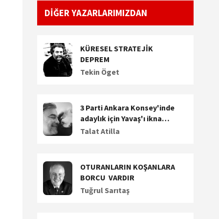
DİĞER YAZARLARIMIZDAN
KÜRESEL STRATEJİK
DEPREM
Tekin Öget
3 Parti Ankara Konsey'inde
adaylık için Yavaş'ı ikna
etmeye çalışıyor. Dalan'a
Talat Atilla
siyasi teklif!
OTURANLARIN KOŞANLARA
BORCU VARDIR
Tuğrul Sarıtaş