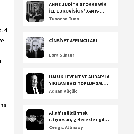
ANNE JUDİTH STOKKE WİK
İLE EUROVİSİON’DAN K-
POP’A UZANAN YARATICI
Tunacan Tuna
YOLCULUĞUNU KONUŞTUK
. 4
ve
CİNSİYET AYRIMCILARI
Esra Süntar
ü
HALUK LEVENT VE AHBAP’LA
YIKILAN BAZI TOPLUMSAL
DEĞERLERİMİZ (1)
Adnan Küçük
una
Allah'ı güldürmek
istiyorsan, gelecekle ilgili
plan yap
Cengiz Altınsoy