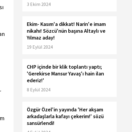
3 Ekim 2024
sı
Ekim- Kasım'a dikkat! Narin'e imam
nikahı! Sözcü'nün başına Altaylı ve
an
Yılmaz aday!
19 Eylül 2024
CHP içinde bir klik toplantı yaptı;
'Gerekirse Mansur Yavaş'ı hain ilan
ederiz!'
8 Eylül 2024
r
Özgür Özel'in yayında 'Her akşam
arkadaşlarla kafayı çekerim!' sözü
im
sansürlendi!