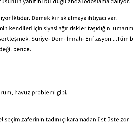
rusunun yanıtını bulduğu anda lodoslama dalıyor.
ediyor İktidar. Demek ki risk almaya ihtiyacı var.
kendileri için siyasi ağır riskler taşıdığını umarı
ir sertleşmek. Suriye- Dem- İmralı- Enflasyon....Tüm 
 değil bence.
rum, havuz problemi gibi.
l seçim zaferinin tadını çıkaramadan üst üste zor