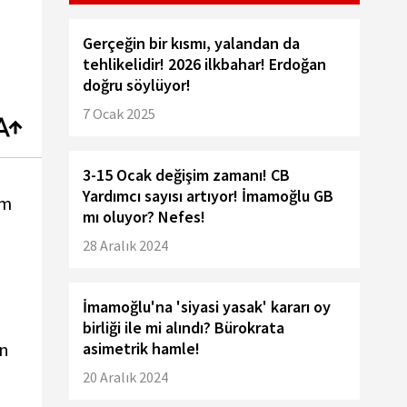
Gerçeğin bir kısmı, yalandan da
tehlikelidir! 2026 ilkbahar! Erdoğan
doğru söylüyor!
7 Ocak 2025
3-15 Ocak değişim zamanı! CB
Yardımcı sayısı artıyor! İmamoğlu GB
ım
mı oluyor? Nefes!
28 Aralık 2024
İmamoğlu'na 'siyasi yasak' kararı oy
birliği ile mi alındı? Bürokrata
in
asimetrik hamle!
20 Aralık 2024