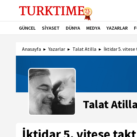
GÜNCEL
SİYASET
DÜNYA
MEDYA
YAZARLAR
F
Anasayfa
Yazarlar
Talat Atilla
İktidar 5. vite
Talat Atill
İktidar 5. vitese ta