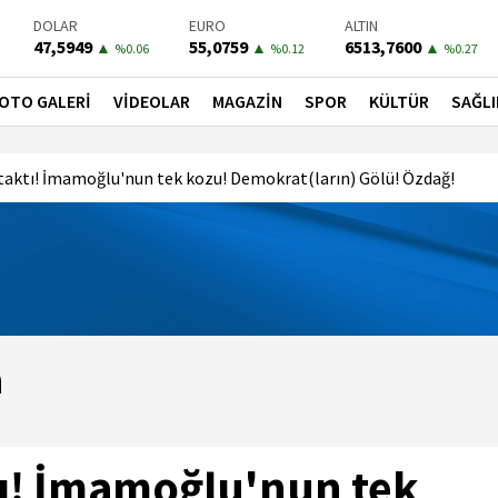
DOLAR
EURO
ALTIN
47,5949
55,0759
6513,7600
▲
▲
▲
%0.06
%0.12
%0.27
BIST-100
PETROL
BONO
13703,13
79,2700
41,5400
▼
▲
▲
OTO GALERİ
VİDEOLAR
MAGAZİN
SPOR
KÜLTÜR
SAĞLI
%0
%0.47
%0.31
se taktı! İmamoğlu'nun tek kozu! Demokrat(ların) Gölü! Özdağ!
a
ktı! İmamoğlu'nun tek