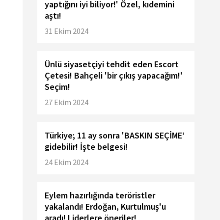
yaptığını iyi biliyor!' Özel, kıdemini
aştı!
31 Ekim 2024
Ünlü siyasetçiyi tehdit eden Escort
Çetesi! Bahçeli 'bir çıkış yapacağım!'
Seçim!
27 Ekim 2024
Türkiye; 11 ay sonra 'BASKIN SEÇİME’
gidebilir! İşte belgesi!
24 Ekim 2024
Eylem hazırlığında teröristler
yakalandı! Erdoğan, Kurtulmuş'u
aradı! Liderlere öneriler!