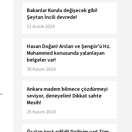
Bakanlar Kurulu değişecek gibi!
Şeytan İncili devrede!
11 Aralık 2024
Hasan Doğan! Arslan ve Şengör'ü Hz.
Muhammed konusunda yalanlayan
belgeler var!
30 Kasım 2024
Ankara madem bilmece çözdürmeyi
..
seviyor, deneyelim! Dikkat sahte
Mesih!
25 Kasım 2024
Öcalan test edildi! Değişim var! Tüm