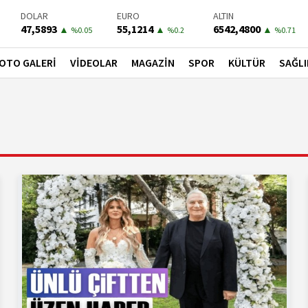
DOLAR
EURO
ALTIN
47,5893
55,1214
6542,4800
▲
▲
▲
%0.05
%0.2
%0.71
BIST-100
PETROL
BONO
13703,13
79,3900
41,5400
▲
▲
▲
OTO GALERİ
VİDEOLAR
MAGAZİN
SPOR
KÜLTÜR
SAĞLI
%0.11
%0.62
%0.31