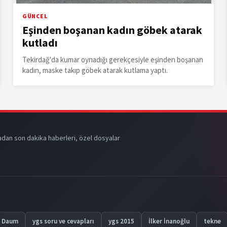
GÜNCEL
Eşinden boşanan kadın göbek atarak
kutladı
Tekirdağ'da kumar oynadığı gerekçesiyle eşinden boşanan
kadın, maske takıp göbek atarak kutlama yaptı.
dan son dakika haberleri, özel dosyalar
h Daum
ygs soru ve cevapları
ygs 2015
İlker İnanoğlu
tekne