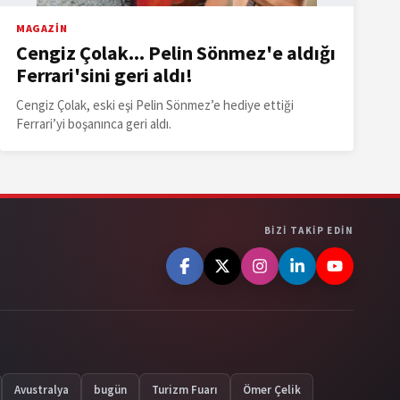
MAGAZİN
Cengiz Çolak... Pelin Sönmez'e aldığı
Ferrari'sini geri aldı!
Cengiz Çolak, eski eşi Pelin Sönmez’e hediye ettiği
Ferrari’yi boşanınca geri aldı.
BIZI TAKIP EDIN
Avustralya
bugün
Turizm Fuarı
Ömer Çelik