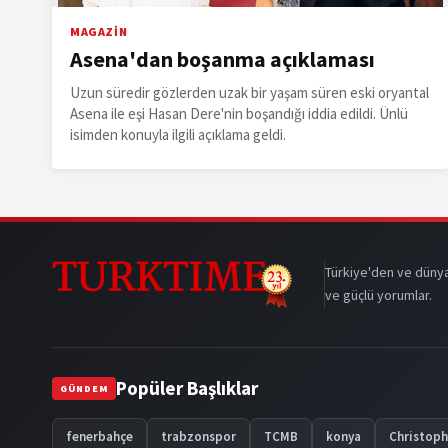
MAGAZİN
Asena'dan boşanma açıklaması
Uzun süredir gözlerden uzak bir yaşam süren eski oryantal
Asena ile eşi Hasan Dere'nin boşandığı iddia edildi. Ünlü
isimden konuyla ilgili açıklama geldi.
Türkiye'den ve dünya
ve güçlü yorumlar.
Popüler Başlıklar
GÜNDEM
fenerbahçe
trabzonspor
TCMB
konya
Christop