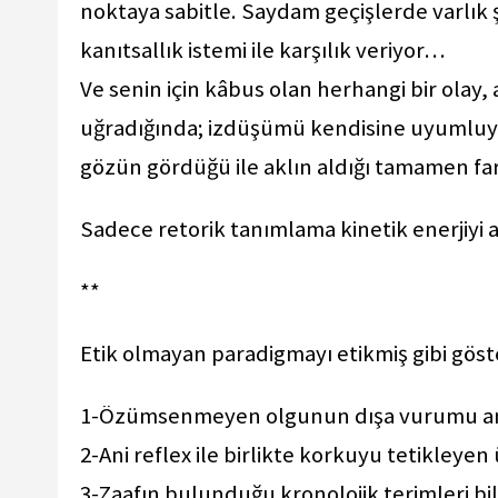
noktaya sabitle. Saydam geçişlerde varlık ş
kanıtsallık istemi ile karşılık veriyor…
Ve senin için kâbus olan herhangi bir olay
uğradığında; izdüşümü kendisine uyumluyo
gözün gördüğü ile aklın aldığı tamamen fa
Sadece retorik tanımlama kinetik enerjiyi a
**
Etik olmayan paradigmayı etikmiş gibi göst
1-Özümsenmeyen olgunun dışa vurumu an
2-Ani reflex ile birlikte korkuyu tetikley
3-Zaafın bulunduğu kronolojik terimleri 