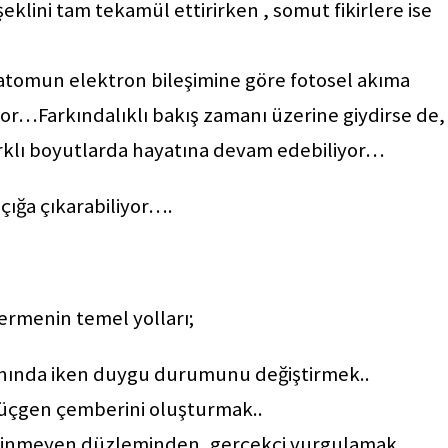
eklini tam tekamül ettirirken , somut fikirlere ise
, atomun elektron bileşimine göre fotosel akıma
r…Farkındalıklı bakış zamanı üzerine giydirse de,
rklı boyutlarda hayatına devam edebiliyor…
çığa çıkarabiliyor….
ermenin temel yolları;
ında iken duygu durumunu değiştirmek..
en üçgen çemberini oluşturmak..
bilinmeyen düzleminden, gerçekçi vurgulamak..