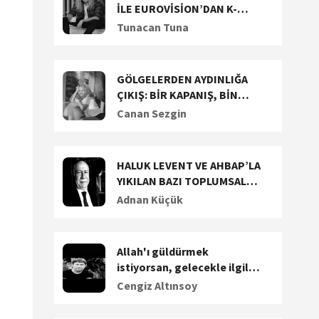
İLE EUROVİSİON’DAN K-
POP’A UZANAN YARATICI
Tunacan Tuna
YOLCULUĞUNU KONUŞTUK
GÖLGELERDEN AYDINLIĞA
ÇIKIŞ: BİR KAPANIŞ, BİN
BAŞLANGIÇ!
Canan Sezgin
HALUK LEVENT VE AHBAP’LA
YIKILAN BAZI TOPLUMSAL
DEĞERLERİMİZ (1)
Adnan Küçük
Allah'ı güldürmek
istiyorsan, gelecekle ilgili
plan yap
Cengiz Altınsoy