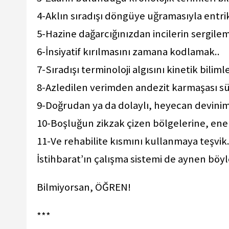
4-Aklın sıradışı döngüye uğramasıyla entri
5-Hazine dağarcığınızdan incilerin sergi
6-İnsiyatif kırılmasını zamana kodlamak..
7-Sıradışı terminoloji algısını kinetik bilim
8-Azledilen verimden andezit karmaşası s
9-Doğrudan ya da dolaylı, heyecan devinim
10-Boşluğun zikzak çizen bölgelerine, enerj
11-Ve rehabilite kısmını kullanmaya teşvik.
İstihbarat’ın çalışma sistemi de aynen böy
Bilmiyorsan, ÖĞREN!
***