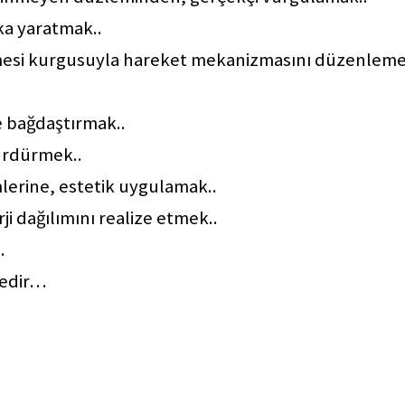
ka yaratmak..
lemesi kurgusuyla hareket mekanizmasını düzenleme
le bağdaştırmak..
ürdürmek..
lerine, estetik uygulamak..
i dağılımını realize etmek..
.
ledir…