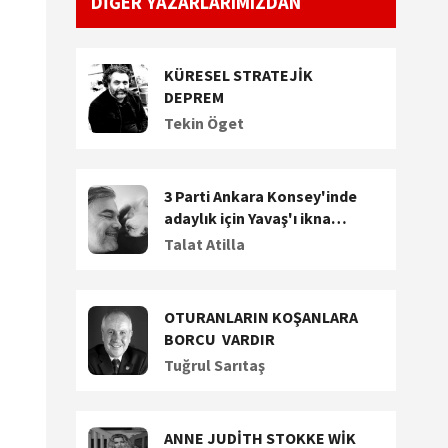
DİĞER YAZARLARIMIZDAN
KÜRESEL STRATEJİK
DEPREM
Tekin Öget
3 Parti Ankara Konsey'inde
adaylık için Yavaş'ı ikna
etmeye çalışıyor. Dalan'a
Talat Atilla
siyasi teklif!
OTURANLARIN KOŞANLARA
BORCU VARDIR
Tuğrul Sarıtaş
ANNE JUDİTH STOKKE WİK