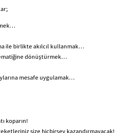
ar;
irmek…
a ile birlikte akılcıl kullanmak…
istematiğine dönüştürmek…
 paylarına mesafe uygulamak…
tı koparın!
reketleriniz size hiçbirşey kazandırmayacak!