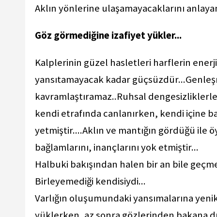
Aklın yönlerine ulaşamayacaklarını anlayan
Göz görmediğine izafiyet yükler...
Kalplerinin güzel hasletleri harflerin enerji
yansıtamayacak kadar güçsüzdür...Genleş
kavramlaştıramaz..Ruhsal dengesizliklerle bi
kendi etrafında canlanırken, kendi içine 
yetmiştir....Aklın ve mantığın gördüğü ile 
bağlamlarını, inançlarını yok etmiştir...
Halbuki bakışından halen bir an bile geçme
Birleyemediği kendisiydi...
Varlığın oluşumundaki yansımalarına yenik 
yüklerken, az sonra gözlerinden bakana dü