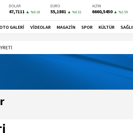
DOLAR
EURO
ALTIN
47,7111
55,1881
6660,5450
▲
▲
▲
%0.18
%0.32
%2.59
BIST-100
PETROL
BONO
13779,39
81,4900
41,3000
▼
▼
▼
OTO GALERİ
VİDEOLAR
MAGAZİN
SPOR
KÜLTÜR
SAĞLI
%-0.14
%-1.56
%-0.55
YRETİ
r
İ