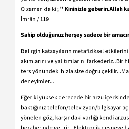
O zaman de ki ;
" Kininizle geberin.Allah 
İmrân / 119
Sahip olduğunuz herşey sadece bir amacın 
Belirgin katsayıların metafiziksel etkilerin
akımlarını ve yalıtımlarını farkederiz..Bir h
ters yönündeki hızla size doğru çekilir...
deneyimler...
Eğer ki yüksek derecede bir arzu içerisinde
baktığınız telefon/televizyon/bilgisayar açık
yönelen göz, karşındaki varlığı kendi arzus
beraberinde getirir...Elektronik nesneye h