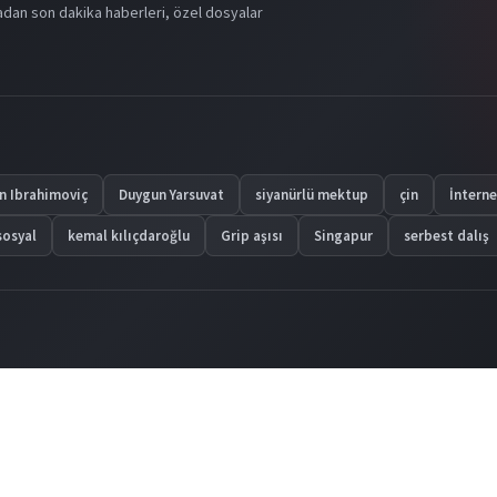
dan son dakika haberleri, özel dosyalar
n Ibrahimoviç
Duygun Yarsuvat
siyanürlü mektup
çin
İnterne
sosyal
kemal kılıçdaroğlu
Grip aşısı
Singapur
serbest dalış