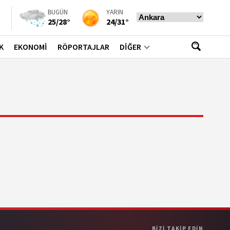
BUGÜN
YARIN
25/28°
24/31°
K
EKONOMİ
RÖPORTAJLAR
DİĞER
BIZI TAKIP EDIN