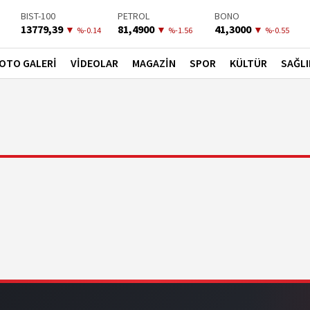
DOLAR
EURO
ALTIN
47,7111
55,1881
6660,5450
▲
▲
▲
%0.18
%0.32
%2.59
BIST-100
PETROL
BONO
13779,39
81,4900
41,3000
▼
▼
▼
%-0.14
%-1.56
%-0.55
OTO GALERİ
VİDEOLAR
MAGAZİN
SPOR
KÜLTÜR
SAĞLI