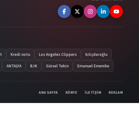
t
Kredi notu
Los Angeles Clippers
kılıçdaroğlu
ANTALYA
BJK
Gürsel Tekin
Emanuel Emenike
ANA SAYFA
KÜNYE
İLETİŞİM
REKLAM