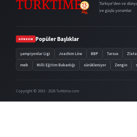
Türkiye'den ve dünya
ve güçlü yorumlar.
Popüler Başlıklar
GÜNDEM
şampiyonlar Ligi
Joachim Löw
BBP
Tarsus
Zlata
meb
Milli Eğitim Bakanlığı
sürükleniyor
Zengin
Copyright © 2003 - 2026 Turktime.com