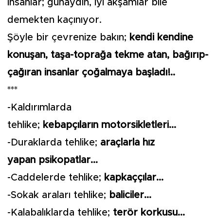
İnsanlar; günaydın, iyi akşamlar bile
demekten kaçınıyor.
Şöyle bir çevrenize bakın;
kendi kendine
konuşan, taşa-toprağa tekme atan, bağırıp-
çağıran insanlar çoğalmaya başladı!..
***
-Kaldırımlarda
tehlike;
kebapçıların
motorsikletleri...
-Duraklarda tehlike;
araçlarla hız
yapan
psikopatlar...
-Caddelerde tehlike;
kapkaççılar...
-Sokak araları tehlike;
baliciler...
-Kalabalıklarda tehlike;
terör korkusu...