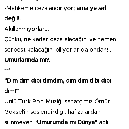
-Mahkeme cezalandırıyor;
ama yeterli
değil!.
Akıllanmıyorlar...
Çünkü, ne kadar ceza alacağını ve hemen
serbest kalacağını biliyorlar da ondan!..
Umurlarında mı?.
***
“Dım dım dıbı dımdım, dım dım dıbı dıbı
dım!”
Ünlü Türk Pop Müziği sanatçımız Ömür
Göksel'in seslendirdiği, hafızalardan
silinmeyen “
Umurumda mı Dünya”
adlı