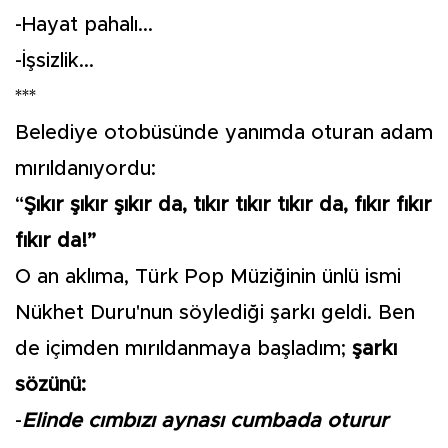
-Hayat pahalı...
-İşsizlik...
***
Belediye otobüsünde yanımda oturan adam
mırıldanıyordu:
“
Şıkır şıkır şıkır da, tıkır tıkır tıkır da, fıkır fıkır
fıkır da!”
O an aklıma, Türk Pop Müziğinin ünlü ismi
Nükhet Duru'nun söylediği şarkı geldi. Ben
de içimden mırıldanmaya başladım;
şarkı
sözünü:
-
Elinde cımbızı aynası cumbada oturur