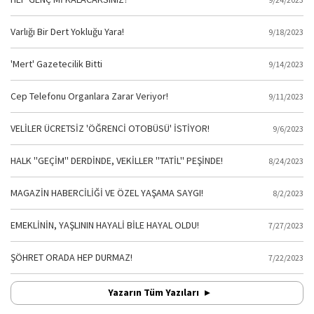
Varlığı Bir Dert Yokluğu Yara!
9/18/2023
'Mert' Gazetecilik Bitti
9/14/2023
Cep Telefonu Organlara Zarar Veriyor!
9/11/2023
VELİLER ÜCRETSİZ 'ÖĞRENCİ OTOBÜSÜ' İSTİYOR!
9/6/2023
HALK ''GEÇİM'' DERDİNDE, VEKİLLER ''TATİL'' PEŞİNDE!
8/24/2023
MAGAZİN HABERCİLİĞİ VE ÖZEL YAŞAMA SAYGI!
8/2/2023
EMEKLİNİN, YAŞLININ HAYALİ BİLE HAYAL OLDU!
7/27/2023
ŞÖHRET ORADA HEP DURMAZ!
7/22/2023
Yazarın Tüm Yazıları