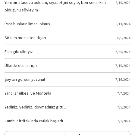
Yeni bir atasözü buldum, siyasetçini söyle, ben senin kim
8/19/2024
olduğunu söyleyim
Para bunların limanı olmuş..
8/13/2024
Sözüm meclisten dışarı
8/5/2024
Film gibi ülkeyiz
7/25/2024
Ülkede olanlar için
7/19/2024
Şeytan görsün yüzünü!
7/16/2024
Yancılar ülkesi ve Montella
7/7/2024
Yediniz, yediniz, doymadınız gitti...
7/5/2024
Cumhur ittifakı'nda çatlak başladı
7/1/2024