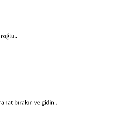
aroğlu..
rahat bırakın ve gidin..