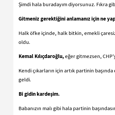
Şimdi hala buradayım diyorsunuz. Fıkra gibi
Gitmeniz gerektiğini anlamanız için ne y
Halk öfke içinde, halk bitkin, emekli çares
oldu.
Kemal Kılıçdaroğlu,
eğer gitmezsen, CHP'ye
Kendi çıkarların için artık partinin başın
geldi.
Bi gidin kardeşim.
Babanızın malı gibi hala partinin başındası