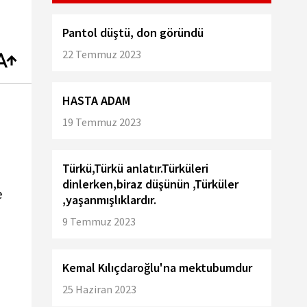
Pantol düştü, don göründü
22 Temmuz 2023
HASTA ADAM
19 Temmuz 2023
Türkü,Türkü anlatır.Türküleri
dinlerken,biraz düşünün ,Türküler
e
,yaşanmışlıklardır.
9 Temmuz 2023
Kemal Kılıçdaroğlu'na mektubumdur
25 Haziran 2023