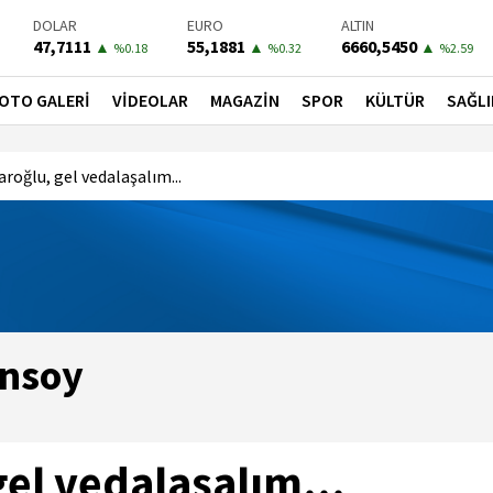
DOLAR
EURO
ALTIN
47,7111
55,1881
6660,5450
▲
▲
▲
%0.18
%0.32
%2.59
BIST-100
PETROL
BONO
13779,39
81,4900
41,3000
▼
▼
▼
OTO GALERİ
VİDEOLAR
MAGAZİN
SPOR
KÜLTÜR
SAĞLI
%-0.14
%-1.56
%-0.55
aroğlu, gel vedalaşalım...
ınsoy
gel vedalaşalım...