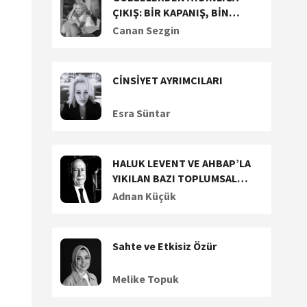
ÇIKIŞ: BİR KAPANIŞ, BİN
BAŞLANGIÇ!
Canan Sezgin
CİNSİYET AYRIMCILARI
Esra Süntar
HALUK LEVENT VE AHBAP’LA
YIKILAN BAZI TOPLUMSAL
DEĞERLERİMİZ (1)
Adnan Küçük
Sahte ve Etkisiz Özür
Melike Topuk