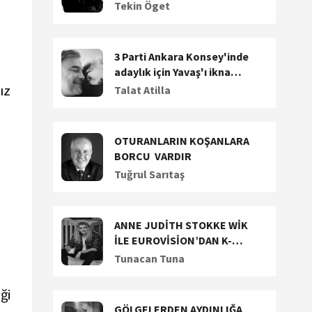
Tekin Öget
3 Parti Ankara Konsey'inde
adaylık için Yavaş'ı ikna
etmeye çalışıyor. Dalan'a
ız
Talat Atilla
siyasi teklif!
OTURANLARIN KOŞANLARA
BORCU VARDIR
Tuğrul Sarıtaş
ANNE JUDİTH STOKKE WİK
İLE EUROVİSİON’DAN K-
POP’A UZANAN YARATICI
Tunacan Tuna
YOLCULUĞUNU KONUŞTUK
ği
GÖLGELERDEN AYDINLIĞA