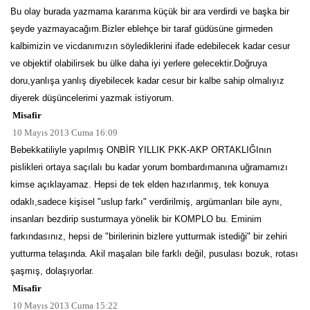
Bu olay burada yazmama kararıma küçük bir ara verdirdi ve başka bir
şeyde yazmayacağım.Bizler eblehçe bir taraf güdüsüne girmeden
kalbimizin ve vicdanımızın söylediklerini ifade edebilecek kadar cesur
ve objektif olabilirsek bu ülke daha iyi yerlere gelecektir.Doğruya
doru,yanlışa yanlış diyebilecek kadar cesur bir kalbe sahip olmalıyız
diyerek düşüncelerimi yazmak istiyorum.
Misafir
10 Mayıs 2013 Cuma 16:09
Bebekkatiliyle yapılmış ONBİR YILLIK PKK-AKP ORTAKLIĞInın
pislikleri ortaya saçılalı bu kadar yorum bombardımanına uğramamızı
kimse açıklayamaz. Hepsi de tek elden hazırlanmış, tek konuya
odaklı,sadece kişisel "uslup farkı" verdirilmiş, argümanları bile aynı,
insanları bezdirip susturmaya yönelik bir KOMPLO bu. Eminim
farkındasınız, hepsi de "birilerinin bizlere yutturmak istediği" bir zehiri
yutturma telaşında. Akil maşaları bile farklı değil, pusulası bozuk, rotası
şaşmış, dolaşıyorlar.
Misafir
10 Mayıs 2013 Cuma 15:22