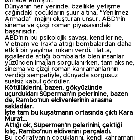
istifade etmiştir.
Dünyanın her yerinde, özellikle yetişme
çağındaki çocukların şuur altına, “Yenilmez
Armada” imajını oluşturan unsur, ABD’nin
sinema ve çizgi roman piyasasındaki
başarısıdır.
ABD’nin bu psikolojik savaşı, kendilerine,
Vietnam ve Irak’a attığı bombalardan daha
etkili bir yayılma imkanı verdi. Hatta,
işgallerde attığı bombalarla ölen insanlar
yüzünden imajları sorgulanırken, tam aksine,
sinema ve çizgi roman kahramanlarının
verdiği sempatiyle, dünyada sorgusuz
sualsiz kabul gördüler.
Kötülüklerini, bazen, gökyüzünde
uçurdukları Süperman’ın pelerinine, bazen
de, Rambo’nun eldivenlerinin arasına
sakladılar.
İşte tam bu kuşatmanın ortasında çıktı Kara
Murat...
Attığı ok, Süpermen’ın pelerinini, çektiği
kılıç, Rambo’nun eldivenini parçaladı.
Bu coğrafyanın çocuklarını, kendi kahramanı