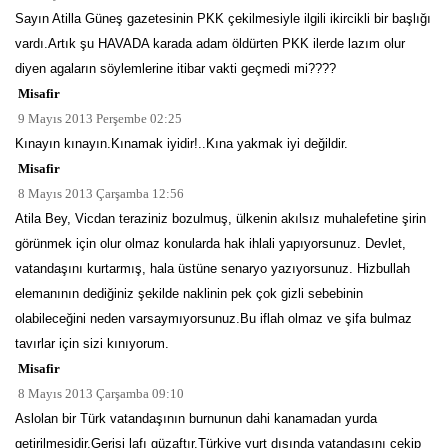
Sayın Atilla Güneş gazetesinin PKK çekilmesiyle ilgili ikircikli bir başlığı
vardı.Artık şu HAVADA karada adam öldürten PKK ilerde lazım olur
diyen agaların söylemlerine itibar vakti geçmedi mi????
Misafir
9 Mayıs 2013 Perşembe 02:25
Kınayın kınayın.Kınamak iyidir!..Kına yakmak iyi değildir.
Misafir
8 Mayıs 2013 Çarşamba 12:56
Atila Bey, Vicdan teraziniz bozulmuş, ülkenin akılsız muhalefetine şirin
görünmek için olur olmaz konularda hak ihlali yapıyorsunuz. Devlet,
vatandaşını kurtarmış, hala üstüne senaryo yazıyorsunuz. Hizbullah
elemanının dediğiniz şekilde naklinin pek çok gizli sebebinin
olabileceğini neden varsaymıyorsunuz.Bu iflah olmaz ve şifa bulmaz
tavırlar için sizi kınıyorum.
Misafir
8 Mayıs 2013 Çarşamba 09:10
Aslolan bir Türk vatandaşının burnunun dahi kanamadan yurda
getirilmesidir.Gerisi lafı güzaftır.Türkiye yurt dışında vatandaşını çekip