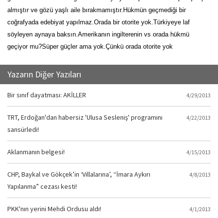
almıştır ve gözü yaşlı aile bırakmamıştır.Hükmün geçmediği bir
coğrafyada edebiyat yapılmaz.Orada bir otorite yok.Türkiyeye laf
söyleyen aynaya baksın.Amerikanın ingilterenin vs orada hükmü
geçiyor mu?Süper güçler ama yok.Çünkü orada otorite yok
Yazarın Diğer Yazıları
Bir sınıf dayatması: AKİLLER
4/29/2013
TRT, Erdoğan'dan habersiz 'Ulusa Sesleniş' programını
4/22/2013
sansürledi!
Aklanmanın belgesi!
4/15/2013
CHP, Baykal ve Gökçek’in ‘Villalarına’, “İmara Aykırı
4/8/2013
Yapılanma” cezası kesti!
PKK'nın yerini Mehdi Ordusu aldı!
4/1/2013