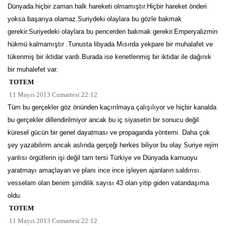
Dünyada hiçbir zaman halk hareketi olmamıştır.Hiçbir hareket önderi
yoksa başarıya olamaz.Suriydeki olaylara bu gözle bakmak
gerekir.Suriyedeki olaylara bu pencerden bakmak gerekir.Emperyalizmin
hükmü kalmamıştır .Tunusta libyada Mısırda yekpare bir muhalafet ve
tükenmiş bir iktidar vardı.Burada ise kenetlenmiş bir iktidar ile dağınık
bir muhalefet var.
TOTEM
11 Mayıs 2013 Cumartesi 22:12
Tüm bu gerçekler göz önünden kaçırılmaya çalışılıyor ve hiçbir kanalda
bu gerçekler dillendirilmiyor ancak bu iç siyasetin bir sonucu değil
küresel gücün bir genel dayatması ve propaganda yöntemi. Daha çok
şey yazabilirim ancak aslında gerçeği herkes biliyor bu olay Suriye rejim
yanlısı örgütlerin işi değil tam tersi Türkiye ve Dünyada kamuoyu
yaratmayı amaçlayan ve planı ince ince işleyen ajanların saldırısı.
vesselam olan benim şimdilik sayısı 43 olan yitip giden vatandaşıma
oldu.
TOTEM
11 Mayıs 2013 Cumartesi 22:12