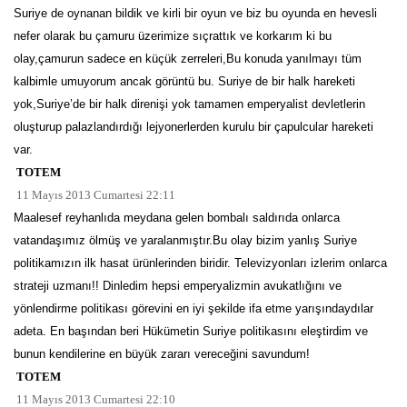
Suriye de oynanan bildik ve kirli bir oyun ve biz bu oyunda en hevesli
nefer olarak bu çamuru üzerimize sıçrattık ve korkarım ki bu
olay,çamurun sadece en küçük zerreleri,Bu konuda yanılmayı tüm
kalbimle umuyorum ancak görüntü bu. Suriye de bir halk hareketi
yok,Suriye’de bir halk direnişi yok tamamen emperyalist devletlerin
oluşturup palazlandırdığı lejyonerlerden kurulu bir çapulcular hareketi
var.
TOTEM
11 Mayıs 2013 Cumartesi 22:11
Maalesef reyhanlıda meydana gelen bombalı saldırıda onlarca
vatandaşımız ölmüş ve yaralanmıştır.Bu olay bizim yanlış Suriye
politikamızın ilk hasat ürünlerinden biridir. Televizyonları izlerim onlarca
strateji uzmanı!! Dinledim hepsi emperyalizmin avukatlığını ve
yönlendirme politikası görevini en iyi şekilde ifa etme yarışındaydılar
adeta. En başından beri Hükümetin Suriye politikasını eleştirdim ve
bunun kendilerine en büyük zararı vereceğini savundum!
TOTEM
11 Mayıs 2013 Cumartesi 22:10