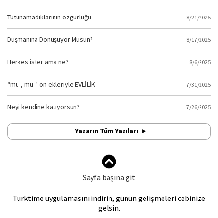
Tutunamadıklarının özgürlüğü
8/21/2025
Düşmanına Dönüşüyor Musun?
8/17/2025
Herkes ister ama ne?
8/6/2025
“mu-, mü-” ön ekleriyle EVLİLİK
7/31/2025
Neyi kendine katıyorsun?
7/26/2025
Yazarın Tüm Yazıları
Sayfa başına git
Turktime uygulamasını indirin, günün gelişmeleri cebinize
gelsin.