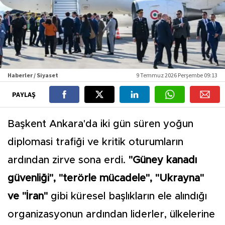
Haberler / Siyaset
9 Temmuz 2026 Perşembe 09:13
PAYLAŞ
Başkent Ankara'da iki gün süren yoğun
diplomasi trafiği ve kritik oturumların
ardından zirve sona erdi.
"Güney kanadı
güvenliği", "terörle mücadele", "Ukrayna"
ve "İran"
gibi küresel başlıkların ele alındığı
organizasyonun ardından liderler, ülkelerine