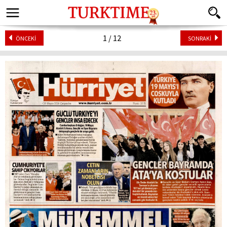
1 / 12
ÖNCEKİ
SONRAKİ