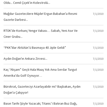
Oldu... Cemil Çiçek'in Kolestrolü...
Mağdur Gazetecilere Müjde! Ergun Babahan'a Resmi
7/1/2010
Gazete Darbesi...
RTÜK’de Korkunç Yenge Vakası… Sabah, Yeni Asır Ve
7/1/2010
Ciner Grubu...
“PKK’lılar Aktütün’ü Basmaya 40 Jiple Geldi”
7/1/2010
Aydın Doğan'ın Ankara Zirvesi...
7/1/2010
Kaç “Akşam” Geçti Hala Maaş Yok Ama Serdar Turgut
7/1/2010
Amerika’da Golf Oynuyor…
Bürokrat, Gazeteciyi Azarlayabilir mi? Başbakan, Aydın
7/1/2010
Doğan'a Çalışıyor!
Basın Tarihi Şöyle Yazacak; Titanic’i Batıran Buz Dağı,
7/1/2010