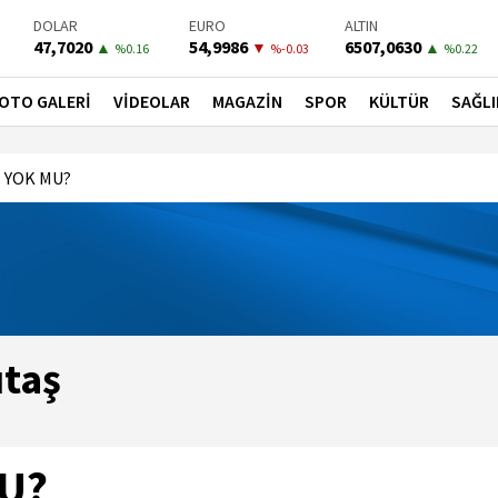
BIST-100
PETROL
BONO
13798,82
82,6800
41,5300
▲
▼
▼
%0.7
%-0.12
%-0.02
OTO GALERİ
VİDEOLAR
MAGAZİN
SPOR
KÜLTÜR
SAĞLI
 YOK MU?
ıtaş
U?