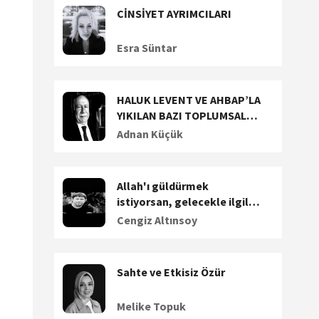
CİNSİYET AYRIMCILARI
Esra Süntar
HALUK LEVENT VE AHBAP’LA
YIKILAN BAZI TOPLUMSAL
DEĞERLERİMİZ (1)
Adnan Küçük
Allah'ı güldürmek
istiyorsan, gelecekle ilgili
plan yap
Cengiz Altınsoy
Sahte ve Etkisiz Özür
Melike Topuk