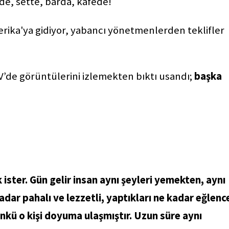
de, sette, barda, kafede!
erika'ya gidiyor, yabancı yönetmenlerden teklifler
V’de görüntülerini izlemekten bıktı usandı;
başka
 ister. Gün gelir insan aynı şeyleri yemekten, aynı
adar pahalı ve lezzetli, yaptıkları ne kadar eğlence
ünkü o kişi doyuma ulaşmıştır. Uzun süre aynı