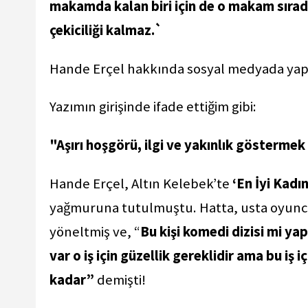
makamda kalan biri için de o makam sırad
çekiciliği kalmaz.`
Hande Erçel hakkında sosyal medyada yapılan
Yazımın girişinde ifade ettiğim gibi:
"Aşırı hoşgörü, ilgi ve yakınlık göstermek 
Hande Erçel, Altın Kelebek’te
‘En İyi Kadı
yağmuruna tutulmuştu. Hatta, usta oyuncu D
yöneltmiş ve, “
Bu kişi komedi dizisi mi ya
var o iş için güzellik gereklidir ama bu iş 
kadar”
demişti!