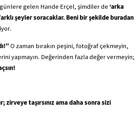
 günlere gelen Hande Erçel, şimdiler de
‘arka
farklı şeyler soracaklar. Beni bir şekilde buradan
iyor.
dı!”
O zaman bırakın peşini, fotoğraf çekmeyin,
rini yapmayın. Değerinden fazla değer vermeyin;
açsın!
r; zirveye taşırsınız ama daha sonra sizi