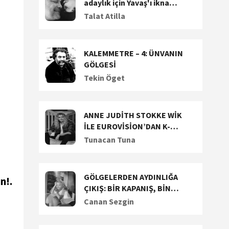
adaylık için Yavaş'ı ikna
etmeye çalışıyor. Dalan'a
Talat Atilla
siyasi teklif!
KALEMMETRE – 4: ÜNVANIN
GÖLGESİ
Tekin Öget
ANNE JUDİTH STOKKE WİK
İLE EUROVİSİON’DAN K-
POP’A UZANAN YARATICI
Tunacan Tuna
YOLCULUĞUNU KONUŞTUK
GÖLGELERDEN AYDINLIĞA
n!.
ÇIKIŞ: BİR KAPANIŞ, BİN
BAŞLANGIÇ!
Canan Sezgin