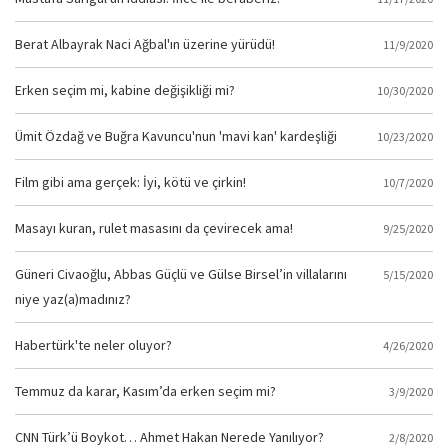
Berat Albayrak Naci Ağbal'ın üzerine yürüdü!
11/9/2020
Erken seçim mi, kabine değişikliği mi?
10/30/2020
Ümit Özdağ ve Buğra Kavuncu'nun 'mavi kan' kardeşliği
10/23/2020
Film gibi ama gerçek: İyi, kötü ve çirkin!
10/7/2020
Masayı kuran, rulet masasını da çevirecek ama!
9/25/2020
Güneri Civaoğlu, Abbas Güçlü ve Gülse Birsel’in villalarını
5/15/2020
niye yaz(a)madınız?
Habertürk'te neler oluyor?
4/26/2020
Temmuz da karar, Kasım’da erken seçim mi?
3/9/2020
CNN Türk’ü Boykot… Ahmet Hakan Nerede Yanılıyor?
2/8/2020