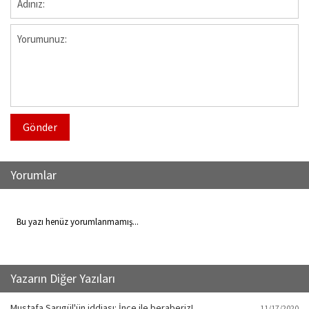
Gönder
Yorumlar
Bu yazı henüz yorumlanmamış...
Yazarın Diğer Yazıları
Mustafa Sarıgül'ün iddiası: İnce ile beraberiz!
11/17/2020