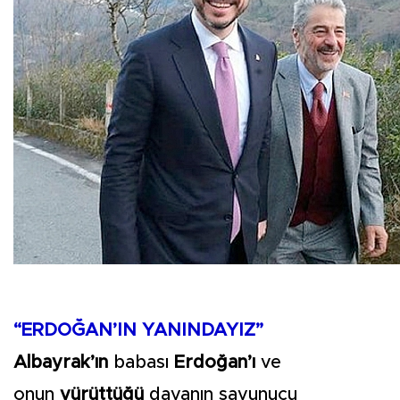
“ERDOĞAN’IN YANINDAYIZ”
Albayrak’ın
babası
Erdoğan’ı
ve
onun
yürüttüğü
davanın savunucu