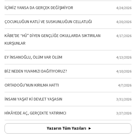
İÇİMİZ YANSA DA GERÇEK DEĞİŞMİYOR
4/24/2026
ÇOCUKLUĞUN KATLİ VE SUSKUNLUĞUN CELLATLIĞI
4/20/2026
KÂBE'DE “HÛ” DİYEN GENÇLİĞE OKULLARDA SIKTIRILAN
4/17/2026
KURŞUNLAR
EY İNSANOĞLU, ÖLÜM VAR ÖLÜM
4/13/2026
BİZ NEDEN YUVAMIZI DAĞITIYORUZ?
4/10/2026
ORTADOĞU’NUN KIRILMA HATTI
4/7/2026
İNSANI YAŞAT Kİ DEVLET YAŞASIN
3/31/2026
HİKÂYEDE AÇ, GERÇEKTE YATIRIMCI
3/27/2026
Yazarın Tüm Yazıları