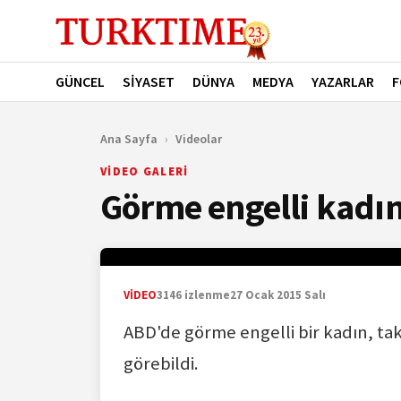
GÜNCEL
SİYASET
DÜNYA
MEDYA
YAZARLAR
F
Ana Sayfa
›
Videolar
VİDEO GALERİ
Görme engelli kadın
video
VİDEO
3146 izlenme
27 Ocak 2015 Salı
ABD'de görme engelli bir kadın, tak
görebildi.