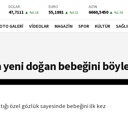
DOLAR
EURO
ALTIN
47,7111
55,1881
6660,5450
▲
▲
▲
%0.18
%0.32
%2.59
BIST-100
PETROL
BONO
13779,39
81,4900
41,3000
▼
▼
▼
OTO GALERİ
VİDEOLAR
MAGAZİN
SPOR
KÜLTÜR
SAĞLI
%-0.14
%-1.56
%-0.55
 yeni doğan bebeğini böyl
tığı özel gözlük sayesinde bebeğini ilk kez