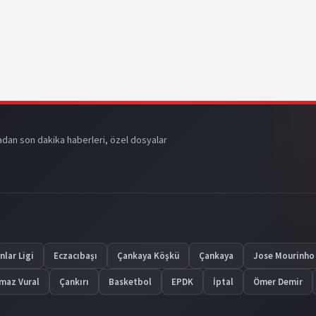
dan son dakika haberleri, özel dosyalar
lar Ligi
Eczacıbaşı
Çankaya Köşkü
Çankaya
Jose Mourinho
lmaz Vural
Çankırı
Basketbol
EPDK
İptal
Ömer Demir