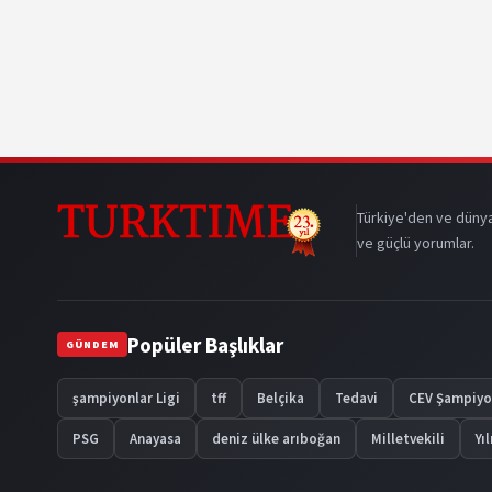
Türkiye'den ve dünya
ve güçlü yorumlar.
Popüler Başlıklar
GÜNDEM
şampiyonlar Ligi
tff
Belçika
Tedavi
CEV Şampiyon
PSG
Anayasa
deniz ülke arıboğan
Milletvekili
Yı