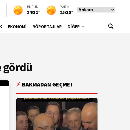
BUGÜN
YARIN
24/32°
25/30°
K
EKONOMİ
RÖPORTAJLAR
DİĞER
e gördü
BAKMADAN GEÇME!