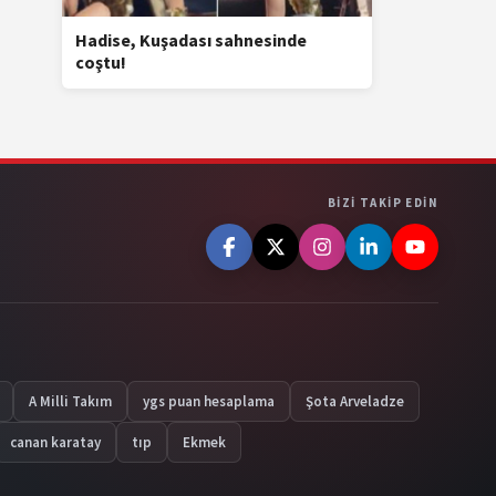
Hadise, Kuşadası sahnesinde
coştu!
BIZI TAKIP EDIN
A Milli Takım
ygs puan hesaplama
Şota Arveladze
canan karatay
tıp
Ekmek