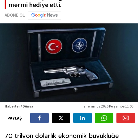
mermi hediye etti.
ABONE OL
Haberler / Dünya
9 Temmuz 2026 Perşembe 11:05
PAYLAŞ
70 trilyon dolarlık ekonomik büyüklüğe